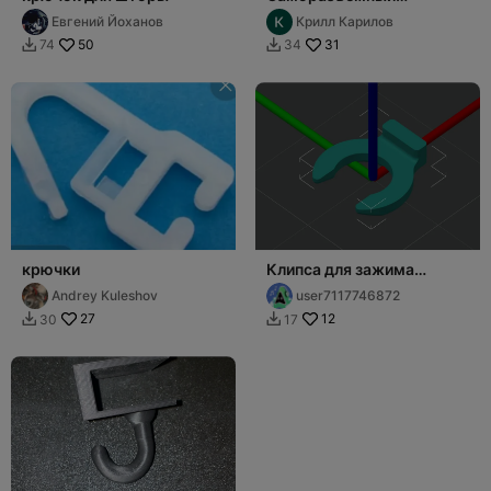
зубчатый зажимной
Евгений Йоханов
Крилл Карилов
крючок для полотенец 3D
50
31
74
34


крючки
Клипса для зажима
канала
Andrey Kuleshov
user7117746872
27
12
30
17

