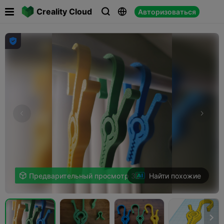

Creality Cloud
Авторизоваться




Найти похожие

Предварительный просмотр 3D
