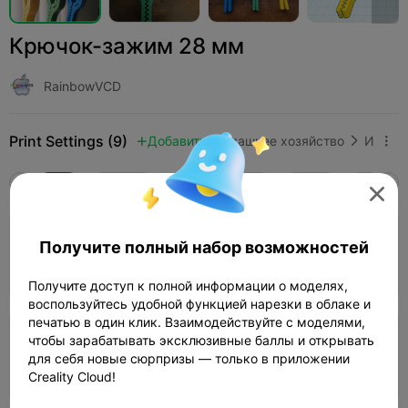
Крючок-зажим 28 мм
RainbowVCD
Print Settings (9)
Добавить
Домашнее хозяйство
Инструменты и запчасти



Все
K2 Plus
K2 Pro
K2
K2 SE
SPARKX 

4.0

Слой 0,2 мм, 2 стенки, 15% заполнение
Получите полный набор возможностей
45m 40s
1 plates
15.59g



Получите доступ к полной информации о моделях,
воспользуйтесь удобной функцией нарезки в облаке и
печатью в один клик. Взаимодействуйте с моделями,
чтобы зарабатывать эксклюзивные баллы и открывать
Слой 0,2 мм, 3 стенки, 15% заполнение
для себя новые сюрпризы — только в приложении
01h 19m
2 plates
31.71g



Creality Cloud!