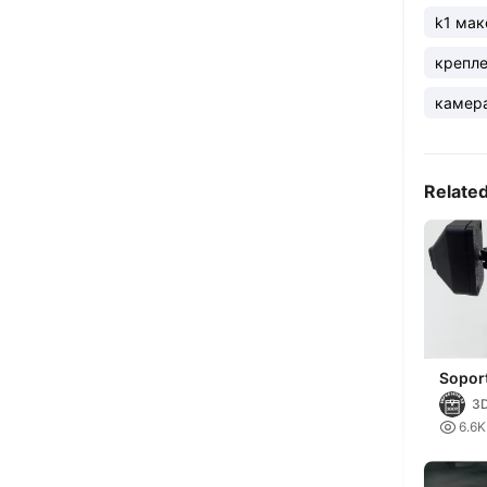
k1 мак
крепл
камер
Relate
Sopor
K1 / K
3
(ARTI

6.6K