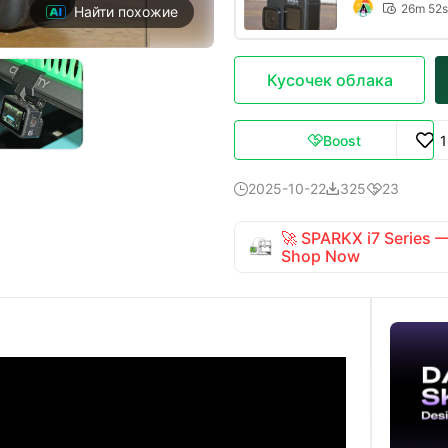
26m 52s

Найти похожие
Кусочек облака
Boost

2025-10-22
325
23



🚀 SPARKX i7 Series
Shop Now