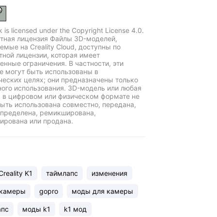
k is licensed under the Copyright License 4.0.
тная лицензия Файлы 3D-моделей,
емые на Creality Cloud, доступны по
тной лицензии, которая имеет
енные ограничения. В частности, эти
е могут быть использованы в
еских целях; они предназначены только
ного использования. 3D-модель или любая
ь в цифровом или физическом формате не
ыть использована совместно, передана,
пределена, ремикширована,
ирована или продана.
reality K1
таймлапс
изменения
 камеры
gopro
моды для камеры
апс
моды k1
k1 мод