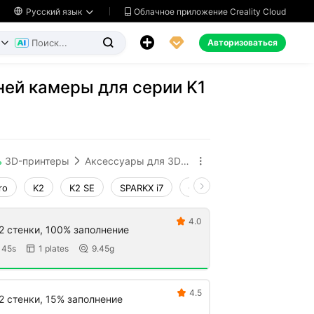
Облачное приложение Creality Cloud

Русский язык




Авторизоваться


ей камеры для серии K1
ь
3D-принтеры
Аксессуары для 3D-принтеров


ro
K2
K2 SE
SPARKX i7
Creality Hi
Ender-3 V4
4.0

 2 стенки, 100% заполнение
 45s
1 plates
9.45g


4.5

2 стенки, 15% заполнение