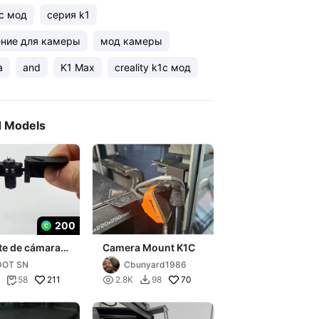
с мод
серия k1
ение для камеры
мод камеры
а
and
K1 Max
creality k1c мод
d Models
200
te de cámara
Camera Mount K1C
1MAX / K1C
DOT SN
Cbunyard1986
CULADO)
211

70
58
2.8K
98

