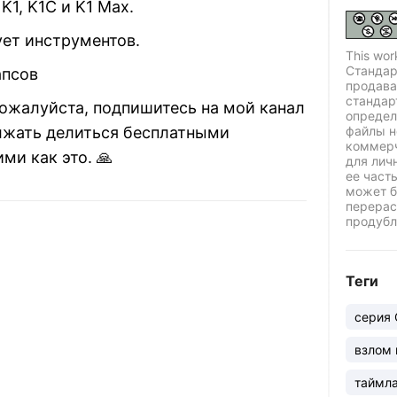
K1, K1C и K1 Max.
ует инструментов.
This wor
Стандар
апсов
продава
стандар
пожалуйста, подпишитесь на мой канал
определ
файлы н
лжать делиться бесплатными
коммерч
ми как это. 🙏
для лич
ее част
может б
перерас
продубл
Теги
серия C
взлом
таймл