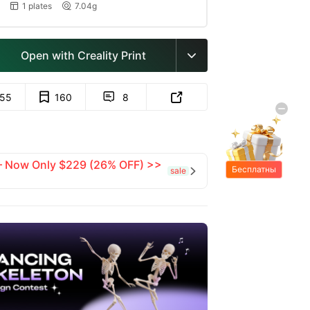
1 plates
7.04g


Open with Creality Print

155
160
8


 — Now Only $229 (26% OFF) >>
Бесплатны
sale

е подарки