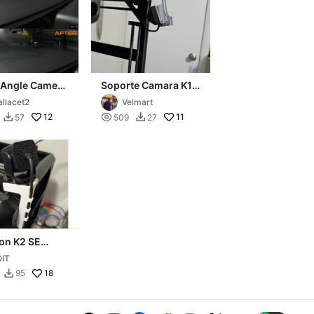
r Angle Camera
Soporte Camara K1
t for Creality
se
llacet2
Velmart
12

11
57
509
27


on K2 SE
a Camera
IT
(K1 SE too)
18
95
