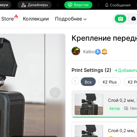
миум

Дизайнеры
Верстак

Сообщения



Store
Коллекции
Подробнее


Крепление передн
Kalbo
Print Settings (2)
Добавит

Все
K2 Plus
K2 P
Слой 0,2 мм,
Автор
19m

Слой 0,2 мм, 