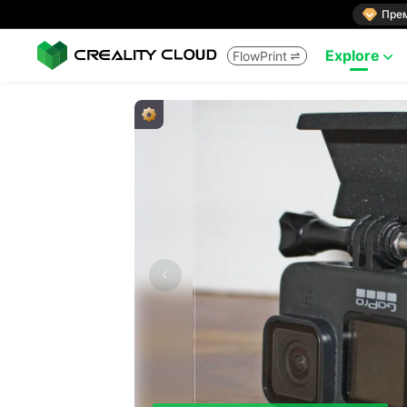

Пре
Explore
FlowPrint

