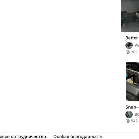
Bette
Bracke
Wa
K1

285
Snap-
Nebul
BO
Mount 

542
овое сотрудничество
Особая благодарность