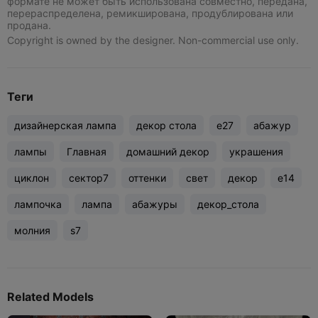
формате не может быть использована совместно, передана,
перераспределена, ремикширована, продублирована или
продана.
Copyright is owned by the designer. Non-commercial use only.
Теги
дизайнерская лампа
декор стола
e27
абажур
лампы
Главная
домашний декор
украшения
циклон
сектор7
оттенки
свет
декор
e14
лампочка
лампа
абажуры
декор_стола
молния
s7
Related Models