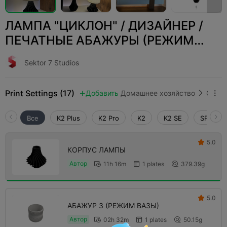
ЛАМПА "ЦИКЛОН" / ДИЗАЙНЕР /
ПЕЧАТНЫЕ АБАЖУРЫ (РЕЖИМ
ВАЗЫ)
Sektor 7 Studios
Print Settings (17)
Добавить
Домашнее хозяйство
Освещение и светильники



Все
K2 Plus
K2 Pro
K2
K2 SE
SPARKX 
5.0

КОРПУС ЛАМПЫ
Автор
11h 16m
1 plates
379.39g



5.0

АБАЖУР 3 (РЕЖИМ ВАЗЫ)
Автор
02h 32m
1 plates
50.15g


