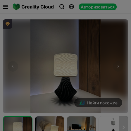

Creality Cloud
Авторизоваться




Найти похожие
