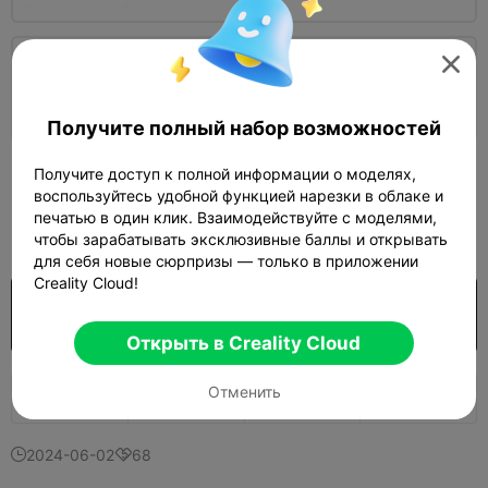

АБАЖУР 5 (РЕЖИМ ВАЗЫ)
Автор
02h 11m
1 plates
46.61g



Получите полный набор возможностей
Узнать больше

Получите доступ к полной информации о моделях,
воспользуйтесь удобной функцией нарезки в облаке и
450
печатью в один клик. Взаимодействуйте с моделями,

чтобы зарабатывать эксклюзивные баллы и открывать
для себя новые сюрпризы — только в приложении
Creality Cloud!
$7.99/Month
US$4.45
Открыть больше моделей
Покупка

Открыть в Creality Cloud
Отменить
944
841
23


2024-06-02
68

