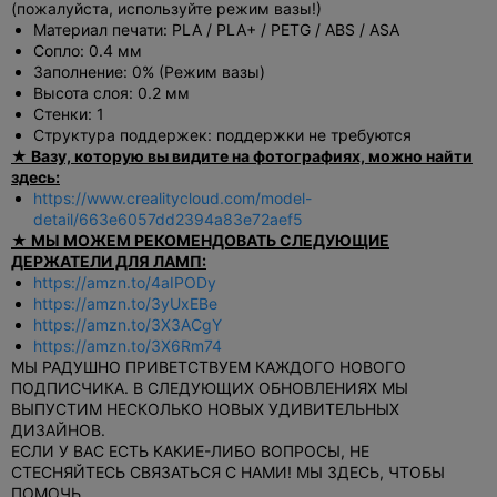
(пожалуйста, используйте режим вазы!)
Материал печати: PLA / PLA+ / PETG / ABS / ASA
Сопло: 0.4 мм
Заполнение: 0% (Режим вазы)
Высота слоя: 0.2 мм
Стенки: 1
Структура поддержек: поддержки не требуются
★ Вазу, которую вы видите на фотографиях, можно найти
здесь:
https://www.crealitycloud.com/model-
detail/663e6057dd2394a83e72aef5
★
МЫ МОЖЕМ РЕКОМЕНДОВАТЬ СЛЕДУЮЩИЕ
ДЕРЖАТЕЛИ ДЛЯ ЛАМП:
https://amzn.to/4aIPODy
https://amzn.to/3yUxEBe
https://amzn.to/3X3ACgY
https://amzn.to/3X6Rm74
МЫ РАДУШНО ПРИВЕТСТВУЕМ КАЖДОГО НОВОГО
ПОДПИСЧИКА. В СЛЕДУЮЩИХ ОБНОВЛЕНИЯХ МЫ
ВЫПУСТИМ НЕСКОЛЬКО НОВЫХ УДИВИТЕЛЬНЫХ
ДИЗАЙНОВ.
ЕСЛИ У ВАС ЕСТЬ КАКИЕ-ЛИБО ВОПРОСЫ, НЕ
СТЕСНЯЙТЕСЬ СВЯЗАТЬСЯ С НАМИ! МЫ ЗДЕСЬ, ЧТОБЫ
ПОМОЧЬ.