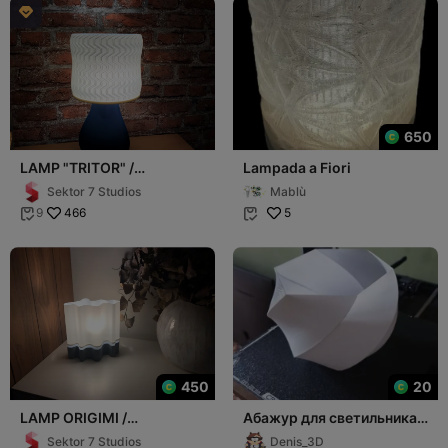

650
LAMP "TRITOR" /
Lampada a Fiori
DESIGNER / PRINTABLE
Sektor 7 Studios
Mablù
SHADES (VASEMODE)
466
5
9


450
20
LAMP ORIGIMI /
Абажур для светильника с
LAMPSHADE / DESIGNER
лампой Е27
Sektor 7 Studios
Denis_3D