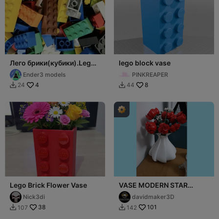
Лего брики(кубики).Lego
lego block vase
bricks.
Ender3 models
PINKREAPER
4
8
24
44


Lego Brick Flower Vase
VASE MODERN STAR
FLOREAL LEGO
Nick3di
davidmaker3D
38
101
107
142

