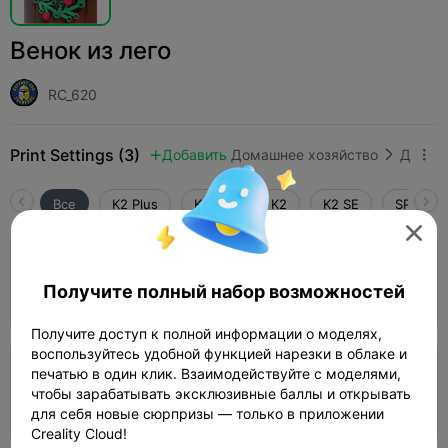
Венок из лего
RC_620
Print Settings (3)
Добавить
Домашнее хозяйство
Домашний декор и украшения



Все
K2 Plus
K2 Pro
K2
K2 SE
SPARKX 

4.5

0.2mm layer, 3 walls, 15% infill
Получите полный набор возможностей
02h 07m
1 plates
81.27g



Получите доступ к полной информации о моделях,
воспользуйтесь удобной функцией нарезки в облаке и
печатью в один клик. Взаимодействуйте с моделями,
0.2mm layer, 2 walls, 10 infill
чтобы зарабатывать эксклюзивные баллы и открывать
01h 29m
1 plates
63.73g



для себя новые сюрпризы — только в приложении
Creality Cloud!