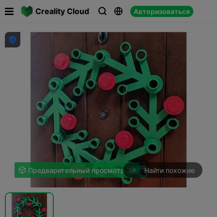

Creality Cloud
Авторизоваться




Найти похожие

Предварительный просмотр 3D