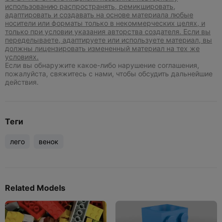
использованию распространять, ремикшировать,
адаптировать и создавать на основе материала любые
носители или форматы только в некоммерческих целях, и
только при условии указания авторства создателя. Если вы
переделываете, адаптируете или используете материал, вы
должны лицензировать измененный материал на тех же
условиях.
Если вы обнаружите какое-либо нарушение соглашения,
пожалуйста, свяжитесь с нами, чтобы обсудить дальнейшие
действия.
Теги
лего
венок
Related Models