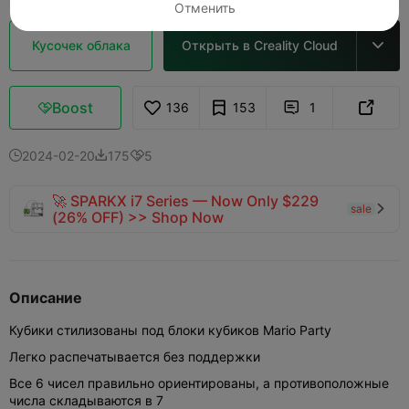
Отменить
Кусочек облака
Открыть в Creality Cloud

Boost
136
153
1



2024-02-20
175
5



🚀 SPARKX i7 Series — Now Only $229
sale

(26% OFF) >> Shop Now
Описание
Кубики стилизованы под блоки кубиков Mario Party
Легко распечатывается без поддержки
Все 6 чисел правильно ориентированы, а противоположные
числа складываются в 7