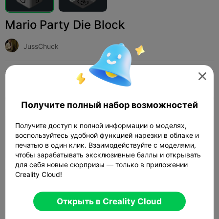
Mario Party Die Block
JussChuck
Print Settings (2)
Добавить
Игрушки и игры
Настольные и карточные игры




Все
K2 Plus
K2 Pro
K2
K2 SE
SPARKX 
Получите полный набор возможностей
Получите доступ к полной информации о моделях,
0.2mm layer, 2 walls, 15% infill
воспользуйтесь удобной функцией нарезки в облаке и
44m 12s
1 plates
23.78g



печатью в один клик. Взаимодействуйте с моделями,
чтобы зарабатывать эксклюзивные баллы и открывать
для себя новые сюрпризы — только в приложении
Creality Cloud!
0.2mm layer, 2 walls, 15% infill
49m 09s
1 plates
23.76g



Открыть в Creality Cloud