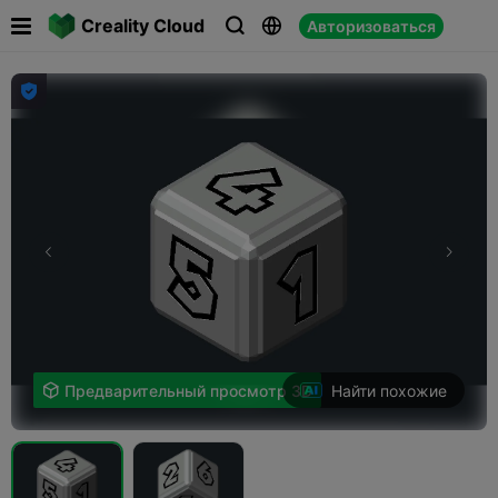

Creality Cloud
Авторизоваться




Найти похожие

Предварительный просмотр 3D