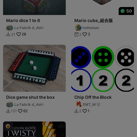
50
Mario dice 1 to 6
Mario cube_組合版
La Fabrik d_Adri
hoihoisan
28
3
31
2


Dice game shut the box
Chip Off the Block
La Fabrik d_Adri
SMT_M 🦊
62
1
121
2

