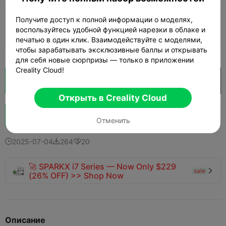
Слой 0,2 мм, 2 периметра, заполнение
Получите доступ к полной информации о моделях,
15%
воспользуйтесь удобной функцией нарезки в облаке и
01h 55m
1 plates
71.39g



печатью в один клик. Взаимодействуйте с моделями,
чтобы зарабатывать эксклюзивные баллы и открывать
для себя новые сюрпризы — только в приложении
Creality Cloud!
Кусочек облака
Открыть в Creality Cloud

Открыть в Creality Cloud
Boost
153
156
3



Отменить
2025-07-04
264
20



🚀 SPARKX i7 Series — Now Only $229
sale

(26% OFF) >> Shop Now
Описание