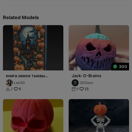
Related Models
300
книга замок тыквы
Jack-O-Brains
хеллоуин
Lee3D
3DGeex
6
25
2
6

