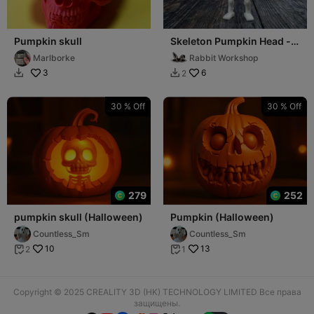
Pumpkin skull
Skeleton Pumpkin Head -
Cute Halloween Decor
Marlborke
Rabbit Workshop
3
6
2


30 % Off
30 % Off
279
252
pumpkin skull (Halloween)
Pumpkin (Halloween)
Countless_Sm
Countless_Sm
10
13
2
1


Copyright © 2025 CREALITY 3D (HK) TECHNOLOGY LIMITED Все права
защищены.