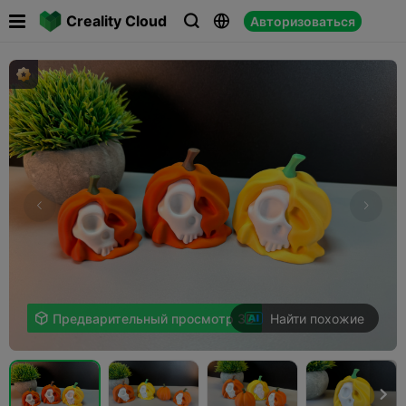

Creality Cloud
Авторизоваться



Найти похожие

Предварительный просмотр 3D
