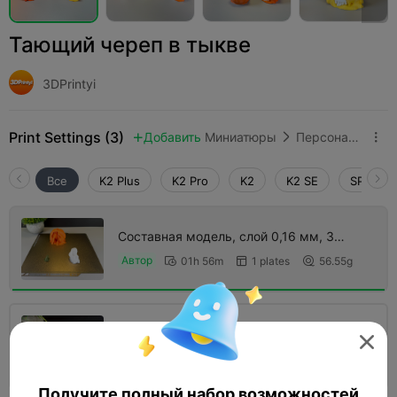
Тающий череп в тыкве
3DPrintyi
Print Settings (3)
Добавить
Миниатюры
Персонажи и существа



Все
K2 Plus
K2 Pro
K2
K2 SE
SPARKX 
Составная модель, слой 0,16 мм, 3
периметра, заполнение 15%
Автор
01h 56m
1 plates
56.55g



Многоцветная 3 цвета, слой 0,16 мм, 3

периметра, заполнение 15%
Автор
07h 58m
1 plates
206.91g



Получите полный набор возможностей