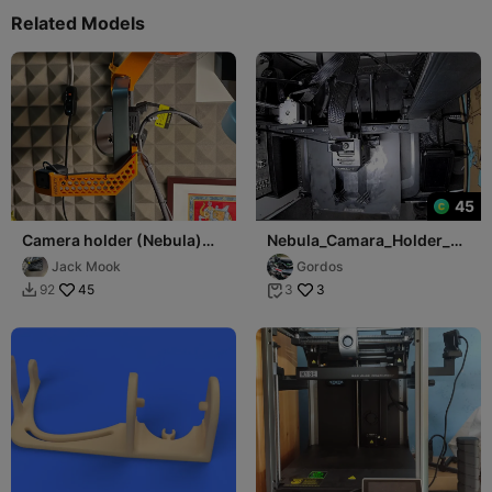
Related Models
45
Camera holder (Nebula)
Nebula_Camara_Holder_3V
for Ender 3v3
_KE
Jack Mook
Gordos
45
3
92
3

