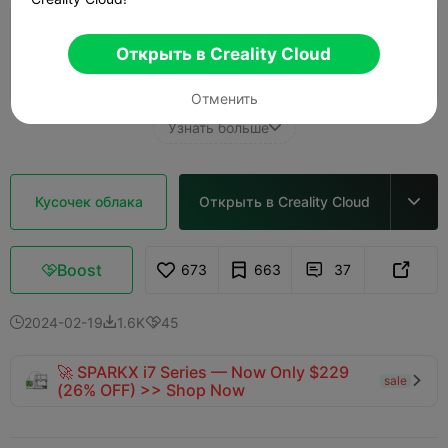
Слой 0,2 мм, 3 стенки, 15% заполнения
Открыть в Creality Cloud
01h 40m
1 plates
51.01g



Отменить
Узнать больше

Кусочек облака
Открыть в Creality Cloud

Boost
673
663
37



2024-02-19
1.6K
45



🚀 SPARKX i7 Series — Now Only $229
sale

(26% OFF) >> Shop Now