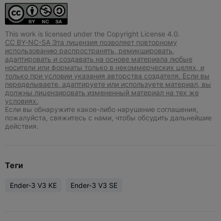
This work is licensed under the Copyright License 4.0.
CC BY-NC-SA Эта лицензия позволяет повторному
использованию распространять, ремикшировать,
адаптировать и создавать на основе материала любые
носители или форматы только в некоммерческих целях, и
только при условии указания авторства создателя. Если вы
переделываете, адаптируете или используете материал, вы
должны лицензировать измененный материал на тех же
условиях.
Если вы обнаружите какое-либо нарушение соглашения,
пожалуйста, свяжитесь с нами, чтобы обсудить дальнейшие
действия.
Теги
Ender-3 V3 KE
Ender-3 V3 SE