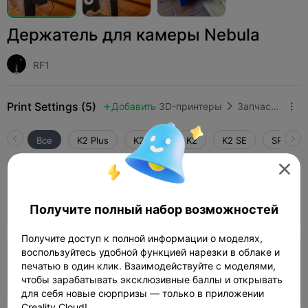
Держатель для камеры Nebula
RF1
Print Settings (5)
Добавить
3D-принтеры
Запчасти для 3D-принтеров



Все
K2 Plus
K2 Pro
K2
K2 SE
SPARKX 

4.5

Слой 0,2 мм, 2 стенки, 15% заполнения
32m 13s
1 plates
7.99g



Получите полный набор возможностей
Получите доступ к полной информации о моделях,
воспользуйтесь удобной функцией нарезки в облаке и
Слой 0,2 мм, 2 стенки, 15 заполнения
печатью в один клик. Взаимодействуйте с моделями,
28m 52s
1 plates
7.97g



чтобы зарабатывать эксклюзивные баллы и открывать
для себя новые сюрпризы — только в приложении
Creality Cloud!