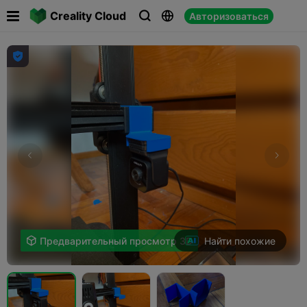

Creality Cloud
Авторизоваться




Найти похожие

Предварительный просмотр 3D