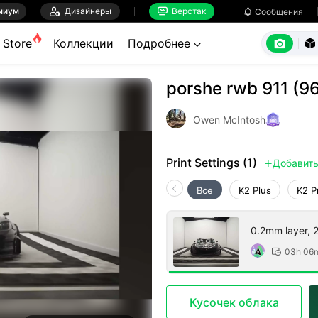
миум

Дизайнеры
Верстак

Сообщения



Store
Коллекции
Подробнее


porshe rwb 911 (9
Owen McIntosh
Print Settings (1)
Добавит

Все
K2 Plus
K2 P
0.2mm layer, 2 
03h 06

Кусочек облака