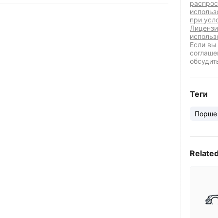
распрос
использ
при усл
Лицензи
использ
Если вы
соглаше
обсудит
Теги
Порше
Relate