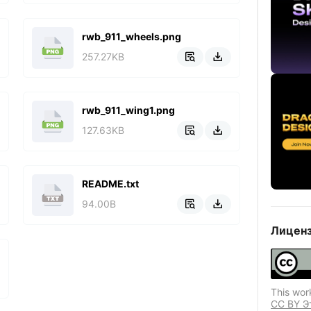
rwb_911_wheels.png
257.27KB


rwb_911_wing1.png
127.63KB


README.txt
94.00B


Лиценз
This wor
CC BY Э