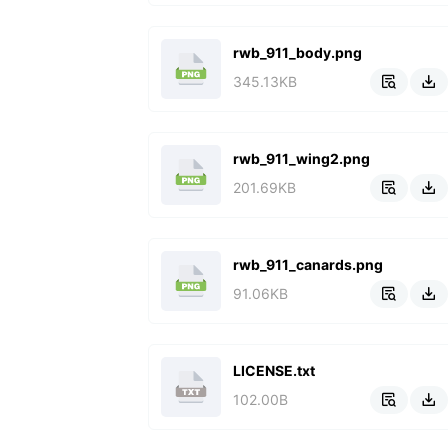
rwb_911_body.png
345.13KB


rwb_911_wing2.png
201.69KB


rwb_911_canards.png
91.06KB


LICENSE.txt
102.00B

