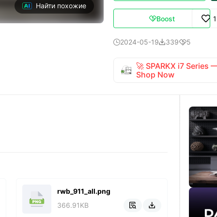
Найти похожие
Boost

2024-05-19
339
5



🚀 SPARKX i7 Series
Shop Now
rwb_911_all.png
366.91KB

