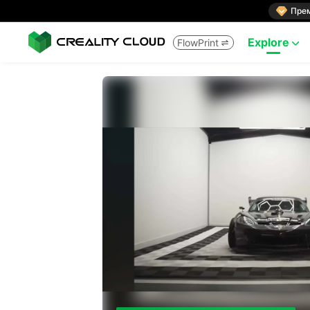

Пре
Explore
FlowPrint

