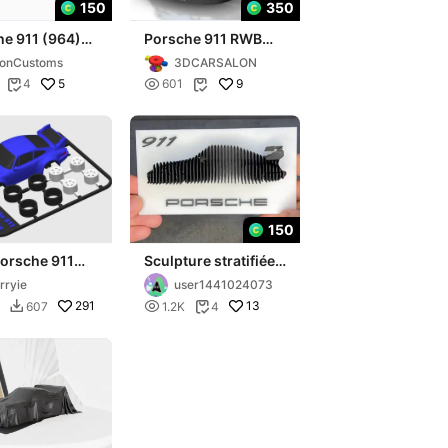
150
350
he 911 (964)
Porsche 911 RWB
ra RWB
(993) 1993
onCustoms
3DCARSALON
5

9
4
601


150
orsche 911
Sculpture stratifiée
Turbo kit card
Porsche 911 RWB
rryie
user1441024073
291

13
607
1.2K
4

