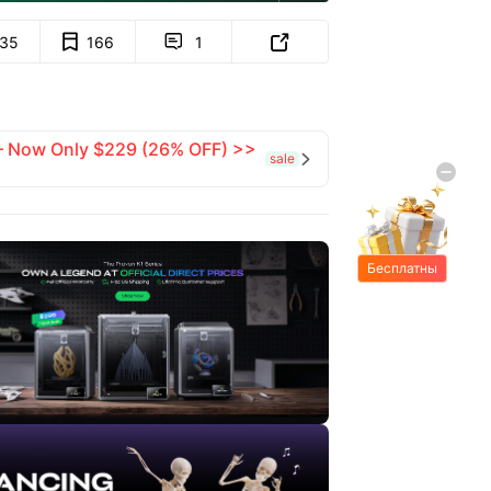
135
166
1


 — Now Only $229 (26% OFF) >>
sale

Бесплатны
е подарки