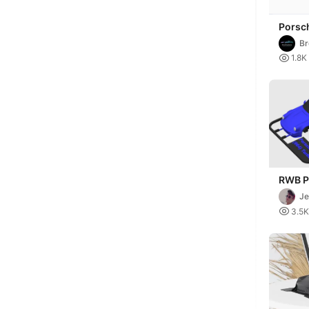
Porsc
Carre
Br

1.8K
RWB P
(964) 
Je

3.5K