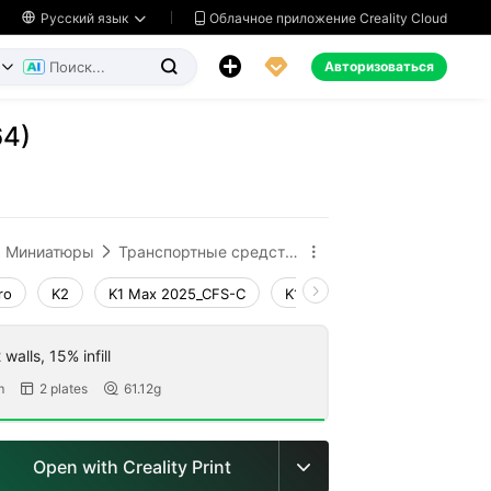
Облачное приложение Creality Cloud

Русский язык




Авторизоваться


64)
ь
Миниатюры
Транспортные средства и техника


ro
K2
K1 Max 2025_CFS-C
K1 Max_CFS-C
K1 Max
walls, 15% infill
m
2 plates
61.12g


Open with Creality Print
