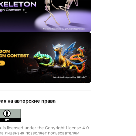
ия на авторские права
k is licensed under the Copyright License 4.0.
та лицензия позволяет пользователям