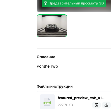

Предварительный просмотр 3D
Описание
Porshe rwb
Файлы инструкции
featured_preview_rwb_911_all.png
227.70KB

