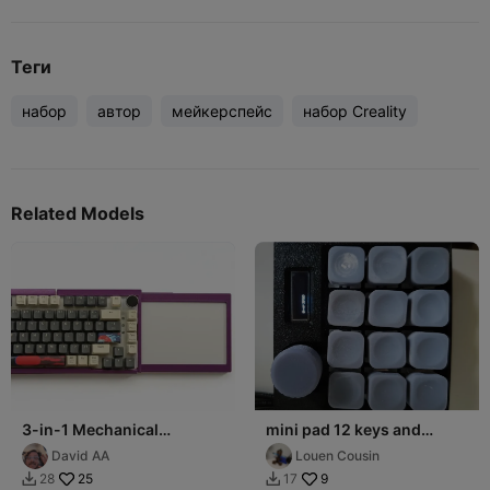
Теги
набор
автор
мейкерспейс
набор Creality
Related Models
3-in-1 Mechanical
mini pad 12 keys and
Keyboard Case
sound control with 0.91"
David AA
Louen Cousin
oled screen
25
9
28
17

