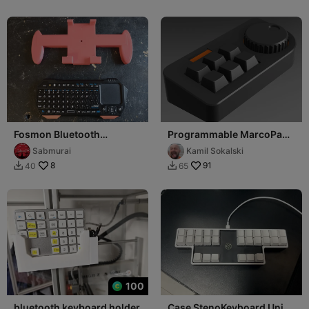
Fosmon Bluetooth
Programmable MarcoPad -
keyboard grip with option
Bluetooth Wireless
Sabmurai
Kamil Sokalski
for extras.
Universal
8
91
40
65


100
bluetooth keyboard holder
Case StenoKeyboard Uni