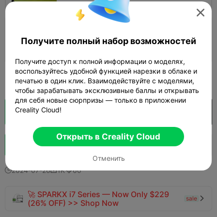

Слой 0,2 мм, 4 стенки, 15% заполнения
Получите полный набор возможностей
07h 17m
2 plates
183.04g



Получите доступ к полной информации о моделях,
воспользуйтесь удобной функцией нарезки в облаке и
Узнать больше

печатью в один клик. Взаимодействуйте с моделями,
чтобы зарабатывать эксклюзивные баллы и открывать
для себя новые сюрпризы — только в приложении
Creality Cloud!
Кусочек облака
Открыть в Creality Cloud

Открыть в Creality Cloud
Boost
129
115
30



Отменить
2024-07-26
1K
60



🚀 SPARKX i7 Series — Now Only $229
sale

(26% OFF) >> Shop Now