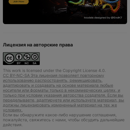
Лицензия на авторские права
This work is licensed under the Copyright License 4.0.
CC BY-NC-SA Эта лицензия позволяет повторному
использованию распространять, ремикшировать,
адаптировать и создавать на основе материала любые
носители или форматы только в некоммерческих целях, и
только при условии указания авторства создателя. Если вы
переделываете, адаптируете или используете материал, вы
должны лицензировать измененный материал на тех же
условиях.
Если вы обнаружите какое-либо нарушение соглашения,
пожалуйста, свяжитесь с нами, чтобы обсудить дальнейшие
действия.