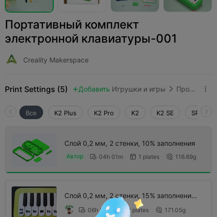
Портативный комплект
электронной клавиатуры-001
Creality Makerspace
Print Settings (5)
Добавить
Игрушки и игры
Прочее



Все
K2 Plus
K2 Pro
K2
K2 SE
SPARKX 
Слой 0,2 мм, 2 стенки, 10% заполнения
Автор
04h 01m
1 plates
116.69g



Слой 0,2 мм, 2 стенки, 15% заполнения,
заданные цвета
06h 05m
2 plates
171.05g


