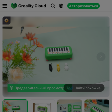

Creality Cloud
Авторизоваться



Найти похожие

Предварительный просмотр 3D