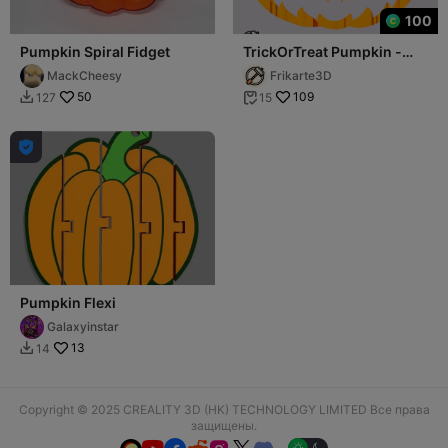
100
Pumpkin Spiral Fidget
TrickOrTreat Pumpkin -
Text Flip
MackCheesy
Frikarte3D
50
109
127
15



Pumpkin Flexi
Galaxyinstar
13
14

Copyright © 2025 CREALITY 3D (HK) TECHNOLOGY LIMITED Все права
защищены.