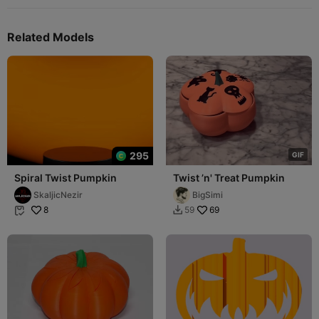
Related Models
295
G
I
F
Spiral Twist Pumpkin
Twist ’n' Treat Pumpkin
SkaljicNezir
BigSimi
8
69
59

