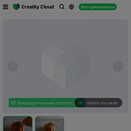

Creality Cloud
Авторизоваться



Найти похожие

Предварительный просмотр 3D