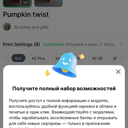
G
I
F
Pumpkin twist
3D prints and gifts
Print Settings (8)
Добавить
Игрушки и игры
Игровой реквизит



Все
K2 Plus
K2 Pro
K2
K2 SE
SPARKX 

150%
03h 01m
1 plates
97.86g



Получите полный набор возможностей
Получите доступ к полной информации о моделях,
воспользуйтесь удобной функцией нарезки в облаке и
0.2mm layer, 2 walls, 15% infill
печатью в один клик. Взаимодействуйте с моделями,
01h 49m
2 plates
37.87g



чтобы зарабатывать эксклюзивные баллы и открывать
для себя новые сюрпризы — только в приложении