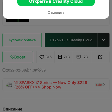
Открыть в Creality Cloud
0.2mm layer, 2 walls, 15% infill
Отменить
04h 36m
1 plates
78.83g



Кусочек облака
Открыть в Creality Cloud

Boost
815
713
23



2022-02-08
4.3K
39



🚀 SPARKX i7 Series — Now Only $229
sale

(26% OFF) >> Shop Now
Описание