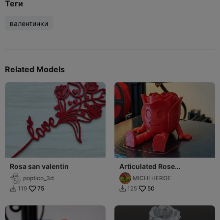
Теги
валентинки
Related Models
Rosa san valentin
Articulated Rose
(Valentines Day) - ROSA
poptico_3d
MICHI HEROE
FLEXY 2
75
50
119
125

