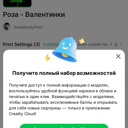
Роза - Валентинки
SomebodyPrint
Print Settings (3)
Добавить
Домашнее хозяйство
Домашний декор и украшения




Все
K2 Plus
K2 Pro
K2
K2 SE
SPARKX 
4.0

Получите полный набор возможностей
0.2mm layer, 3 walls, 15% infill
03h 13m
1 plates
83.52g



Получите доступ к полной информации о моделях,
воспользуйтесь удобной функцией нарезки в облаке и
печатью в один клик. Взаимодействуйте с моделями,
чтобы зарабатывать эксклюзивные баллы и открывать
0.2mm layer, 2 walls, 15% infill
для себя новые сюрпризы — только в приложении
Creality Cloud!
03h 24m
1 plates
77.16g


