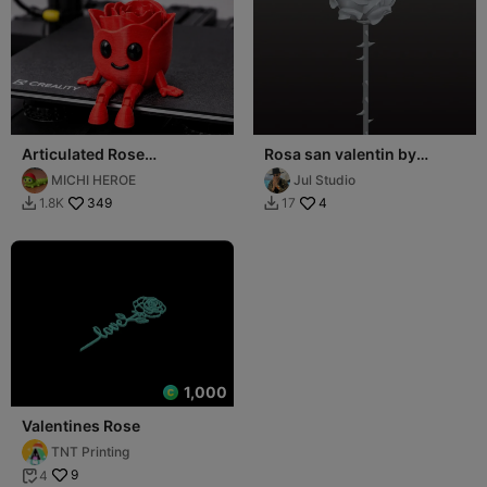
Articulated Rose
Rosa san valentin by
(Valentines Day) - ROSA
julstudio
MICHI HEROE
Jul Studio
FLEXY
349
4
1.8K
17


1,000
Valentines Rose
TNT Printing
9
4
