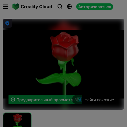

Creality Cloud
Авторизоваться




Найти похожие

Предварительный просмотр 3D