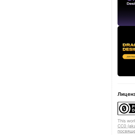
Лиценз
This wor
CC0 (ak
посвяще