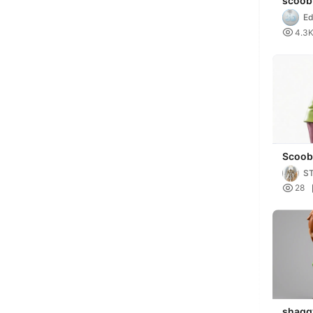
scoob
Ed

4.3
Scoob
S

28
shagg