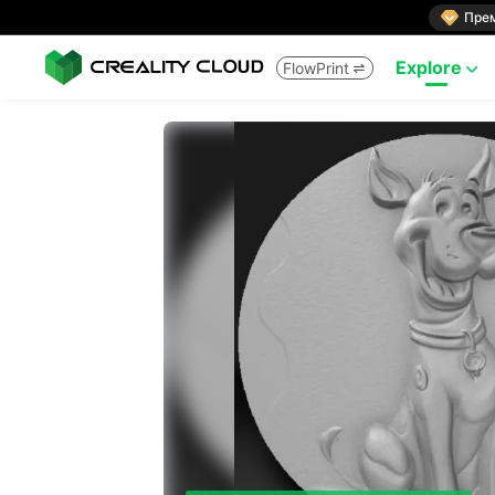

Пре
Explore
FlowPrint

