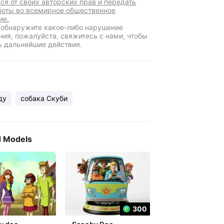
ься от своих авторских прав и передать
боты во всемирное общественное
ие.
 обнаружите какое-либо нарушение
ния, пожалуйста, свяжитесь с нами, чтобы
ь дальнейшие действия.
ду
собака Скуби
d Models
300