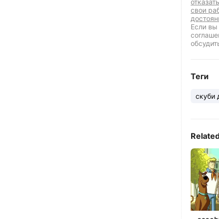
отказат
свои ра
достоян
Если вы
соглаше
обсудит
Теги
скуби 
Relate