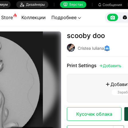
миум

Дизайнеры
Верстак

Сообщения



Store
Коллекции
Подробнее


scooby doo
Cristea Iuliana
Print Settings
Добавить

Добави

Зараб
Кусочек облака