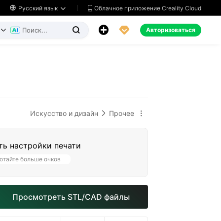
Облачное приложение Creality Cloud

Русский язык




Авторизоваться


Искусство и дизайн
Прочее


ть настройки печати
отайте больше очков
Просмотреть STL/CAD файлы