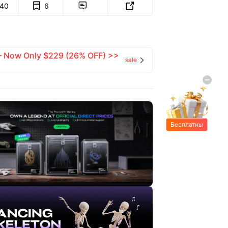
140
6


 — Now Only $229 (26% OFF) >>
sale

Бесплатны
е подарки