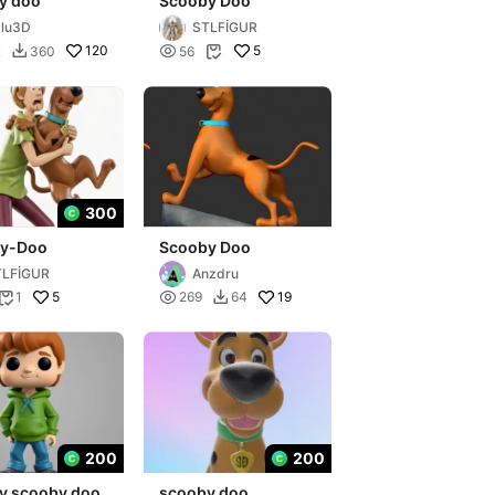
y doo
Scooby Doo
lu3D
STLFİGUR
120

5
K
360
56


300
y-Doo
Scooby Doo
TLFİGUR
Anzdru
5

19
1
269
64


200
200
y scooby doo
scooby doo