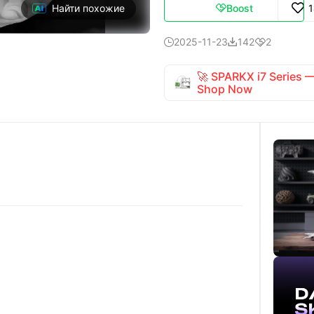
Boost
Найти похожие

2025-11-23
142
2



🚀 SPARKX i7 Series
Shop Now