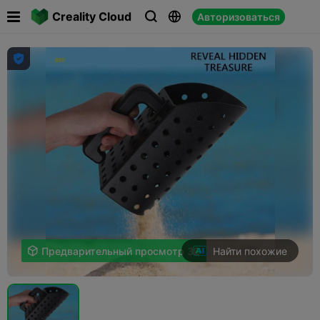

Creality Cloud
Авторизоваться




Найти похожие

Предварительный просмотр 3D