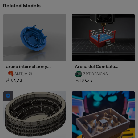
Related Models
arena internal army
Arena del Combate
diorama
Supremo
SMT_M 🦊
ZRT DESIGNS
3
8
6
16


