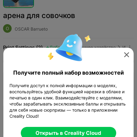
арена для совочков
OSCAR Barrueto
Print Settings (2)
Добавить
Домашнее хозяйство
Инструменты и запчасти




Все
K2 Plus
K2 Pro
K2
SPARKX i7
Crea
Получите полный набор возможностей
4.0

0.2mm layer, 3 walls, 15% infill
Получите доступ к полной информации о моделях,
06h 27m
1 plates
163.09g



воспользуйтесь удобной функцией нарезки в облаке и
печатью в один клик. Взаимодействуйте с моделями,
чтобы зарабатывать эксклюзивные баллы и открывать
для себя новые сюрпризы — только в приложении
0.2mm layer, 2 walls, 15% infill
Creality Cloud!
05h 59m
1 plates
159.33g



Открыть в Creality Cloud