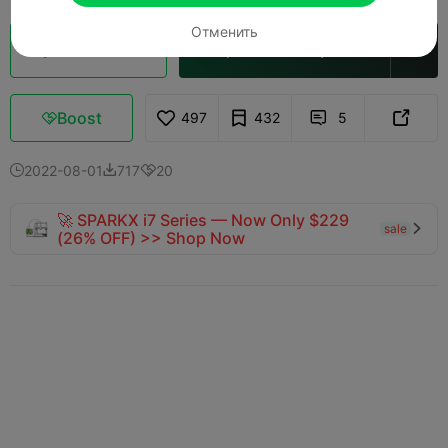
Отменить
Кусочек облака
Открыть в Creality Cloud

Boost
497
432
5



2022-08-01
717
20



🚀 SPARKX i7 Series — Now Only $229
sale

(26% OFF) >> Shop Now