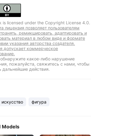
k is licensed under the Copyright License 4.0.
та лицензия позволяет пользователям
транять, ремикшировать, адаптировать и
овать материал в любом виде и формате
овии указания авторства создателя.
я допускает коммерческое
ование.
 обнаружите какое-либо нарушение
ния, пожалуйста, свяжитесь с нами, чтобы
ь дальнейшие действия.
искусство
фигура
d Models