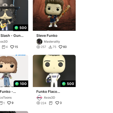
500
 Slash - Guns
Steve Funko
oses
xos3D
Masterality
15

60
4
257
75


100
500
 Funko -
Funko Flaco
er things
Traverso
coToons
Axos3D
9

3
1
224

