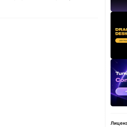
Лиценз