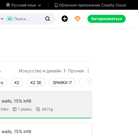
Облачное приложение Creality Cloud

Русский язык




Авторизоваться


ь
Искусство и дизайн
Прочее


ro
K2
K2 SE
SPARKX i7
Creality Hi
Ender-3 V4
walls, 15% infill
 09m
1 plates
36.11g


walls, 15% infill