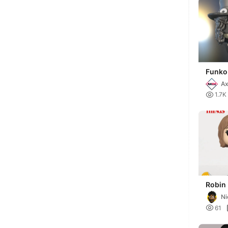
Funko
and R
A

1.7K
Robin
Strang
Ni

61