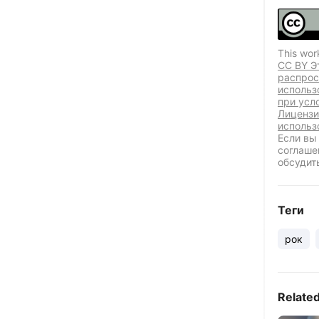
This wor
CC BY Э
распрос
использ
при усл
Лицензи
использ
Если вы
соглаше
обсудит
Теги
рок
Relate