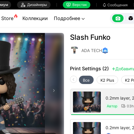
миум

Дизайнеры
Верстак

Сообщения



Store
Коллекции
Подробнее


Slash Funko
ADA TECH
Print Settings (2)
Добавит

Все
K2 Plus
K2 P
0.2mm layer, 2 
Автор
03h

0.2mm layer, 2 