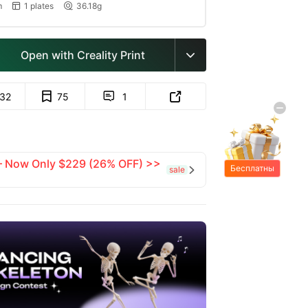
m
1 plates
36.18g


Open with Creality Print

132
75
1


 — Now Only $229 (26% OFF) >>
Бесплатны
sale

е подарки