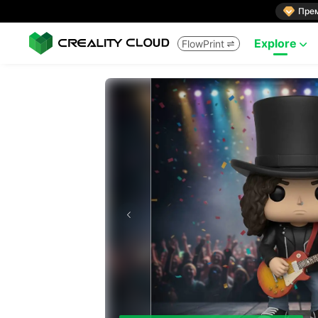

Пре
Explore
FlowPrint

