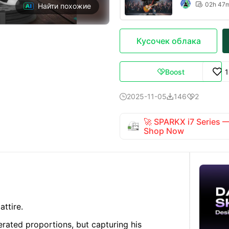
02h 47

Найти похожие
Кусочек облака
Boost

2025-11-05
146
2



🚀 SPARKX i7 Series
Shop Now
attire.
erated proportions, but capturing his