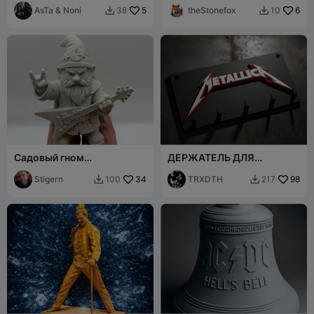
AsTa & Noni
5
превращение камня в
theStonefox
6
38
10


статую
Садовый гном
ДЕРЖАТЕЛЬ ДЛЯ
Риффкастер
КЛЮЧЕЙ METALLICA
Stigern
34
TRXDTH
98
100
217

