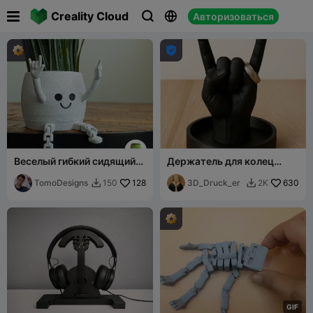

Creality Cloud
Авторизоваться




Веселый гибкий сидящий
Держатель для колец
горшок с руками в жесте
"Rock on"
рок-н-ролла
TomoDesigns
128
3D_Druck_er
630
150
2K


G
I
F