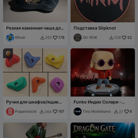
Резная каменная чаша для
Подставка Slipknot
мелочей
fifindr
178
3D-ROK
32
262
528


Ручки для шкафов/ящиков
Funko Индио Солари -
в виде скалолазных
Коллекционная 3D
зацепов
Popandsicle
167
фигурка
Tino Modelismo
6
364
27

