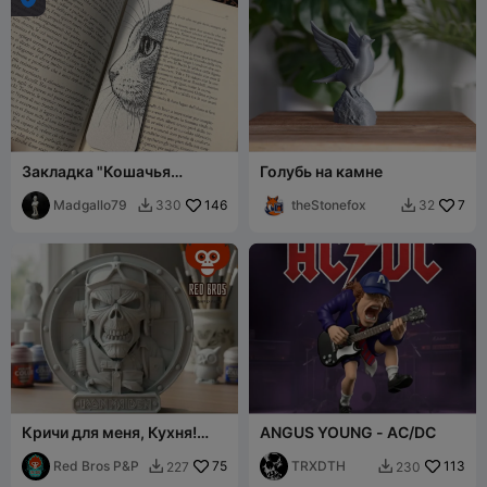
Закладка "Кошачья
Голубь на камне
любовь"
Madgallo79
146
theStonefox
7
330
32


Кричи для меня, Кухня!
ANGUS YOUNG - AC/DC
Магнит Эдди "Aces High"
Iron Maiden
Red Bros P&P
75
TRXDTH
113
227
230

