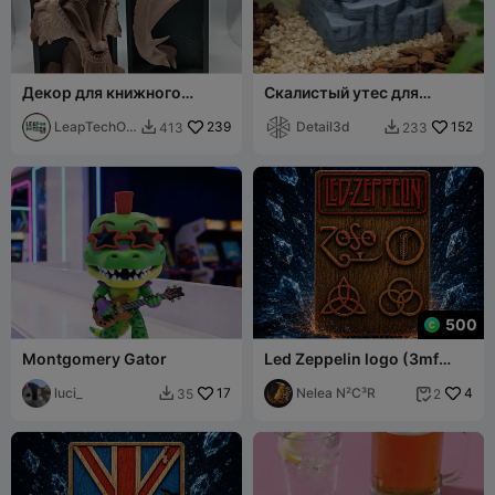
Декор для книжного
Скалистый утес для
уголка "Фантазийный
террариума
дракон"
LeapTechOnl
239
Detail3d
152
413
233


ine
500
Montgomery Gator
Led Zeppelin logo (3mf
colored 100×150) plate
luci_
17
Nelea N²C³R
4
35
2

