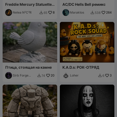
Freddie Mercury Statuette
AC/DC Hells Bell ремикс
Queen Rock band
Nelea N²C³R
8
Maraktos
264
65
538


Птица, стоящая на камне
K.A.D.s: РОК-ОТРЯД
Sirb Forge
20
Loher
3
74
6


Studio