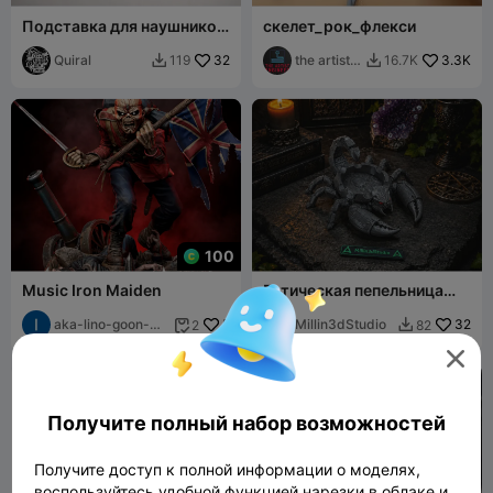
Подставка для наушников
скелет_рок_флекси
в форме гитары -
Наушники
Quiral
32
the artist
3.3K
119
16.7K


enginer
100
Music Iron Maiden
Готическая пепельница
"Каменный скорпион"
aka-lino-goon-
5
Millin3dStudio
32
2
82


3055

Получите полный набор возможностей
Получите доступ к полной информации о моделях,
воспользуйтесь удобной функцией нарезки в облаке и