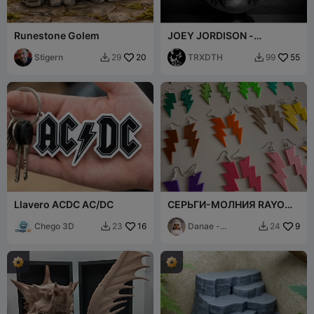
Runestone Golem
JOEY JORDISON -
SLIPKNOT - STATUE
Stigern
20
TRXDTH
55
29
99


Llavero ACDC AC/DC
СЕРЬГИ-МОЛНИЯ RAYO
ВИСЯЩИЕ КОЛЬЦА ROCK
Chego 3D
16
Danae -
9
23
24


Instintkiller