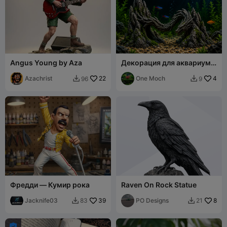
Angus Young by Aza
Декорация для аквариума
"Драконий камень"
Azachrist
22
One Moch
4
96
9


Фредди — Кумир рока
Raven On Rock Statue
Jacknife03
39
PO Designs
8
83
21


