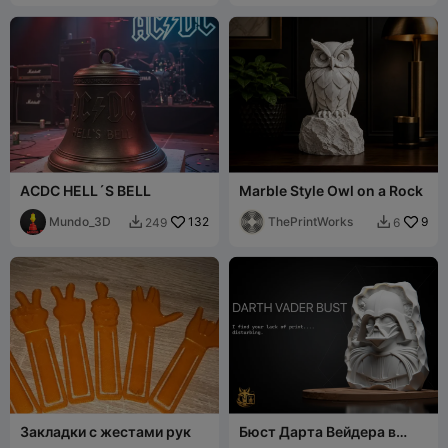
ACDC HELL´S BELL
Marble Style Owl on a Rock
Mundo_3D
132
ThePrintWorks
9
249
6


Закладки с жестами рук
Бюст Дарта Вейдера в
стиле грубой огранки: