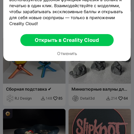
печатью в один клик. Взаимодействуйте с моделями,
чтобы зарабатывать эксклюзивные баллы и открывать
Skull-shaped rock hide for
Hells Bells AC/DC
для себя новые сюрпризы — только в приложении
terrariums
Creality Cloud!
Bidziu
8
Maraktos
63
42
112


Открыть в Creality Cloud
Отменить
Сборная подставка ✔
Миниатюрные валуны для
ландшафта
RJ Design
85
Detail3d
64
148
214

