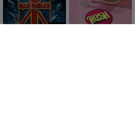
500
Iron Maiden logo (3mf
Rush Coaster
colored 100×150) plate
Nelea N²C³R
4
Figuras3d3
52
2
95


500
Batman Logo - Catch All
Ozzy Osbourne logo (3mf
Tray
colored 100×150) plate
BX3DELITE
6
Nelea N²C³R
4
6
2

