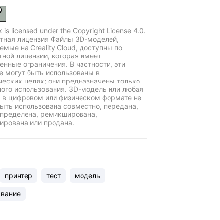
k is licensed under the Copyright License 4.0.
тная лицензия Файлы 3D-моделей,
емые на Creality Cloud, доступны по
тной лицензии, которая имеет
енные ограничения. В частности, эти
е могут быть использованы в
еских целях; они предназначены только
ного использования. 3D-модель или любая
ь в цифровом или физическом формате не
ыть использована совместно, передана,
пределена, ремикширована,
ирована или продана.
принтер
тест
модель
ывание