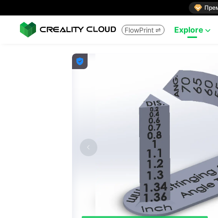

Пре
Explore
FlowPrint


