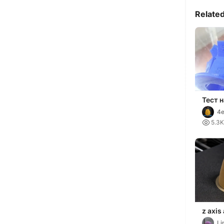
Relate
Тест н
макси
4e
при пе

5.3K
подд
z axis
Li