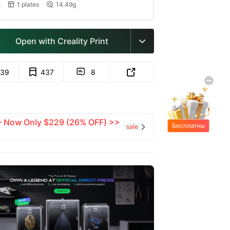
s
1 plates
14.49g


Open with Creality Print

39
437
8


 — Now Only $229 (26% OFF) >>
Бесплатны
sale

е подарки