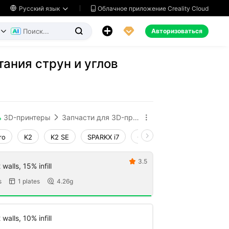
Облачное приложение Creality Cloud

Русский язык




Авторизоваться


ания струн и углов
ь
3D-принтеры
Запчасти для 3D-принтеров


ro
K2
K2 SE
SPARKX i7
Creality Hi
Ender-3 V4
3.5

walls, 15% infill
s
1 plates
4.26g


walls, 10% infill