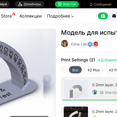
миум

Дизайнеры
Верстак

Сообщения



Store
Коллекции
Подробнее


Модель для испыт
Edna Lab
Print Settings (2)
Добавит

Все
K2 Plus
K2 P
0.2mm layer, 2 
30m 02

0.2mm layer, 2 