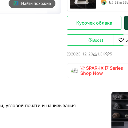
53m 56

Найти похожие
Кусочек облака
Boost
5

2023-12-20
1.3K
5



🚀 SPARKX i7 Series
Shop Now
и, угловой печати и нанизывания