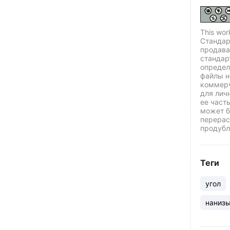
This wor
Стандар
продава
стандар
определ
файлы н
коммерч
для лич
ее част
может б
перерас
продубл
Теги
угол
наниз