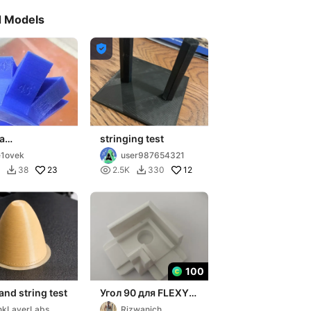
d Models

а
stringing test
мальные углы
1ovek
user987654321
чати без
23

12
38
2.5K
330


ержек
100
 and string test
Угол 90 для FLEXY
Line
nkLayerLabsO
Rizwanich