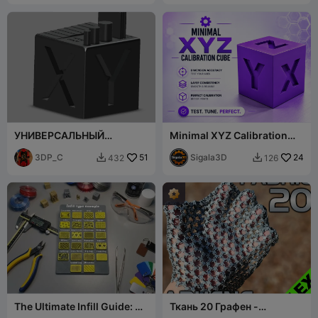
УНИВЕРСАЛЬНЫЙ
Minimal XYZ Calibration
КАЛИБРОВОЧНЫЙ КУБ
Cube ⚙️🧪
3DP_C
51
Sigala3D
24
432
126


The Ultimate Infill Guide: All
Ткань 20 Графен -
22 Patterns!
Экстремальная гибкость -