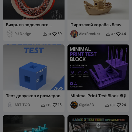
Вихрь из подвесного
Пиратский корабль Бенчи
филамента - Оригинал
— без поддержек
RJ Design
59
AlexFreeNet
44
61
47


Тест допусков и размеров
Minimal Print Test Block ⚙️🧪
ART TOO
15
Sigala3D
24
113
101

