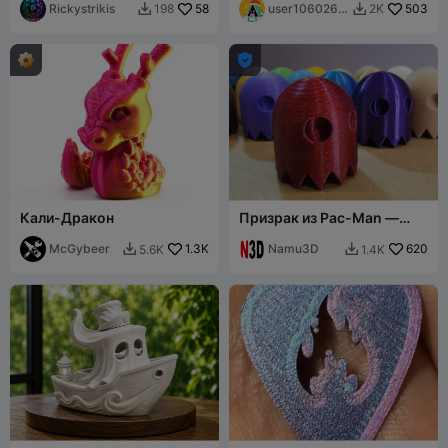
PRINT, FREE
Rickystrikis
58
user1060261
503
198
2K


194

Кали-Дракон
Призрак из Pac-Man —
калибровка и тест
McGybeer
1.3K
филамента
Namu3D
620
5.6K
1.4K

