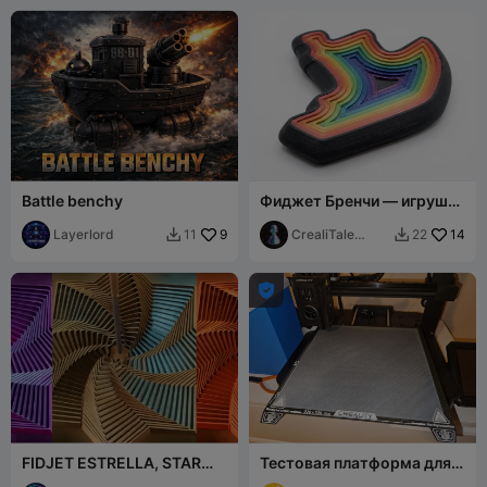
Battle benchy
Фиджет Бренчи — игрушка
для снятия стресса
Layerlord
9
CrealiTale
14
11
22


design

FIDJET ESTRELLA, STAR
Тестовая платформа для
FIDJET, SPINNERS, EASY
Z-слоя Ender-3 V3 KE