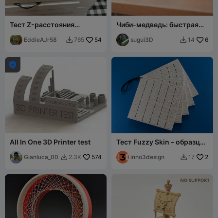
Тест Z-расстояния
Чиби-медведь: быстрая
поддержки
печать
EddieAJr58
54
sugui3D
6
765
14



All In One 3D Printer test
Тест Fuzzy Skin – образцы
пластин для 5 типов
Gianluca_00
574
узоров
inno3design
2
2.3K
17

