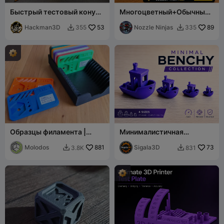
Быстрый тестовый конус
Многоцветный+Обычный+
в 4 цвета для систем CFS и
Дракон
многоцветных систем
Hackman3D
53
Nozzle Ninjas
89
355
335


Образцы филамента |
Минималистичная
Цветовые палитры
коллекция Benchy
филамента
Molodos
881
Sigala3D
73
3.8K
831

