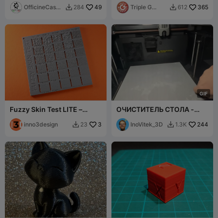
OfficineCaspe
49
7 моделей
Triple G
365
284
612


rLAB
Workshop
G
I
F
Fuzzy Skin Test LITE –
ОЧИСТИТЕЛЬ СТОЛА -
Sample Plate for 5 Pattern
НЕВЕРОЯТНОЕ
Types
inno3design
3
УДОВОЛЬСТВИЕ
InoVitek_3D
244
23
1.3K

