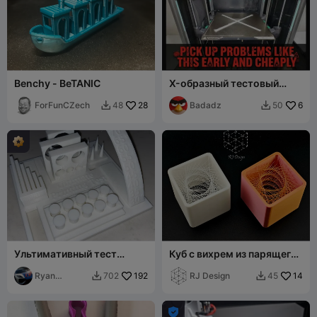
Benchy - BeTANIC
X-образный тестовый
отпечаток - Оптимизация
ForFunCZech
28
первого слоя
Badadz
6
48
50


Ультимативный тест
Куб с вихрем из парящего
печати
филамента
Ryan
192
RJ Design
14
702
45


Thurlow 77
