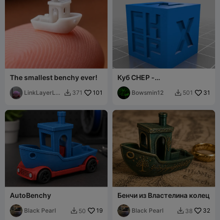
The smallest benchy ever!
Куб CHEP -
Калибровочный куб
LinkLayerLa
101
Bowsmin12
31
371
501


bsOG
AutoBenchy
Бенчи из Властелина колец
Black Pearl
19
Black Pearl
32
50
38

