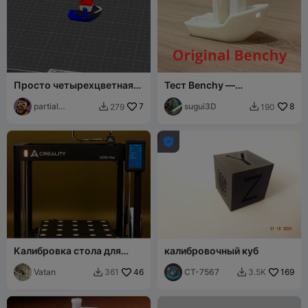
Просто четырехцветная
Тест Benchy —
маленькая лодочка
Оригинальный Benchy
Benchy - Многоцветный
partial
7
sugui3D
8
279
190


centipede

Калибровка стола для
калибровочный куб
выравнивания первого
слоя Ender 5 Max
Vatan
46
CT-7567
169
361
3.5K

