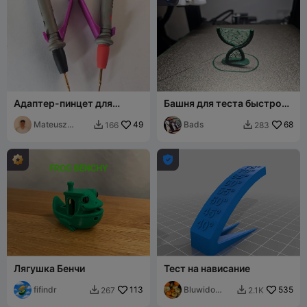
Адаптер-пинцет для
Башня для теста быстрой
щупов мультиметра для
ретракции и нависаний
работы одной рукой
Mateusz
49
Bads
68
166
283


Tokarz

Лягушка Бенчи
Тест на нависание
fifindr
113
Bluwido
535
267
2.1K


Prints