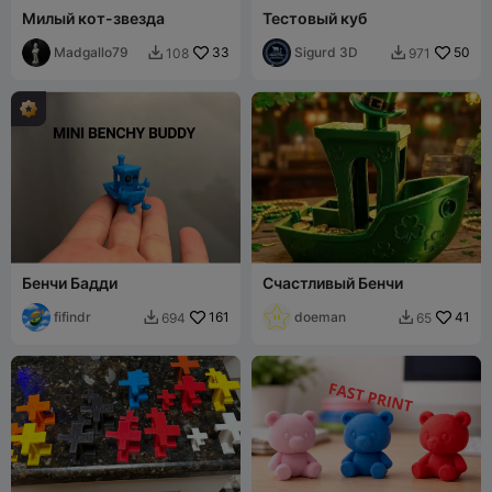
Милый кот-звезда
Тестовый куб
Madgallo79
33
Sigurd 3D
50
108
971


Бенчи Бадди
Счастливый Бенчи
fifindr
161
doeman
41
694
65

