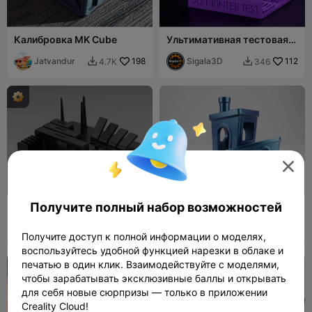
Калибровка MK Cube
Ультимативная тестовая
пластина для 3D-принтера
Jatvandur
198
🔥
Sigala3D
112
4.7K
346



Получите полный набор возможностей
AWT Works Benchmark
Оригинальный Benchy
v1.0 - Комплексный тест
принтера
AWT Works
46
Dave_B
7
371
94


Получите доступ к полной информации о моделях,
воспользуйтесь удобной функцией нарезки в облаке и
печатью в один клик. Взаимодействуйте с моделями,

чтобы зарабатывать эксклюзивные баллы и открывать
для себя новые сюрпризы — только в приложении
Creality Cloud!