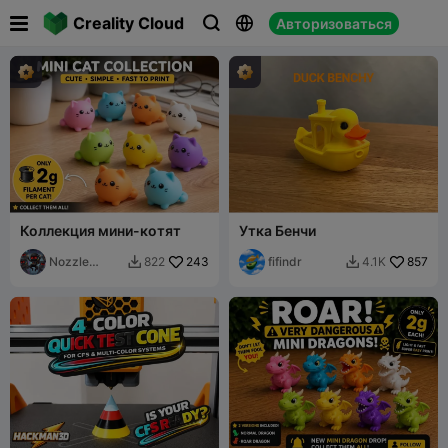

Creality Cloud
Авторизоваться



Коллекция мини-котят
Утка Бенчи
Nozzle
243
fifindr
857
822
4.1K


Ninjas