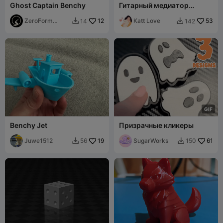
Ghost Captain Benchy
Гитарный медиатор
"Пламя" (тест быстрой
ZeroForm
12
калибровки)
Katt Love
53
14
142


Studio
G
I
F
Benchy Jet
Призрачные кликеры
Juwe1512
19
SugarWorks
61
56
150

