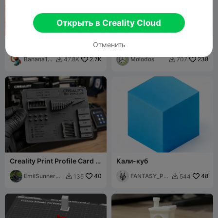
Открыть в Creality Cloud
Испытательная лодка
Умные образцы
Отменить
филамента | NFC-образцы
Banana1m
2.7K
цветов
Molodos
238
47.8K
707


an0
Creality Print Profile Card –
Кали-куб
Filament Test & Calibration
EmilSunnerbe
40
FANTASY_PRI
48
135
544


rg
NT