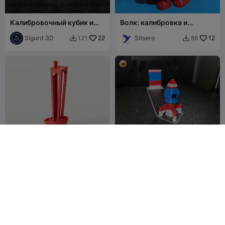
Калибровочный кубик и
Волк: калибровка и
тест
стресс-тест
Sigurd 3D
22
Sitsero
12
121
86


Высокий Бенчи
Рокки — маленькая
ракета-корабль для
Popandsicle
92
калибровки настроек,
3DPFactory
1.1K
156
5.7K


тестовая модель