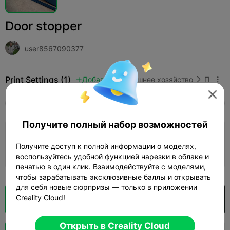
Door stopper
user8567090377
Print Settings (1)
Добавить
Домашнее хозяйство
Прочее




Все
K2 Plus
K2 Pro
K2
K2 SE
SPARKX 
Получите полный набор возможностей
5.0

0.2mm layer, 2 walls, 15% infill
Получите доступ к полной информации о моделях,
01h 23m
1 plates
18.66g



воспользуйтесь удобной функцией нарезки в облаке и
печатью в один клик. Взаимодействуйте с моделями,
чтобы зарабатывать эксклюзивные баллы и открывать
для себя новые сюрпризы — только в приложении
Creality Cloud!
Кусочек облака
Открыть в Creality Cloud

Открыть в Creality Cloud