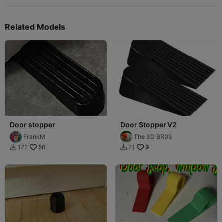
Related Models
Door stopper
Door Stopper V2
FrankM
The 3D BROS
56
9
172
71

