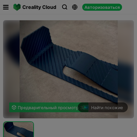

Creality Cloud
Авторизоваться



Найти похожие

Предварительный просмотр 3D