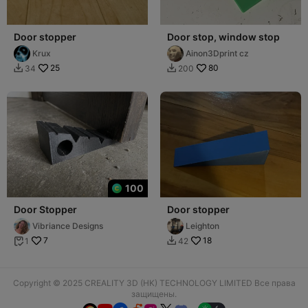
Door stopper
Door stop, window stop
Krux
Ainon3Dprint cz
25
80
34
200


100
Door Stopper
Door stopper
Vibriance Designs
Leighton
7
18
1
42


Copyright © 2025 CREALITY 3D (HK) TECHNOLOGY LIMITED Все права
защищены.