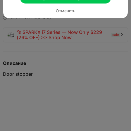
Boost
135
189
8



Отменить
2025-11-23
300
18



🚀 SPARKX i7 Series — Now Only $229
sale

(26% OFF) >> Shop Now
Описание
Door stopper