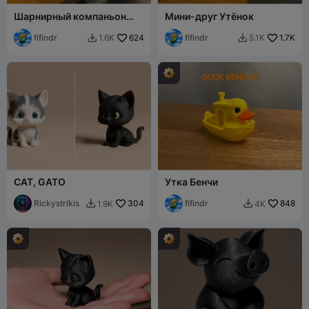
Шарнирный компаньон
Мини-друг Утёнок
"Головка 10 мм"
fifindr
624
fifindr
1.7K
1.6K
5.1K


CAT, GATO
Утка Бенчи
Rickystrikis
304
fifindr
848
1.9K
4K

