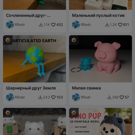
Сочлененный друг-
Маленький пухлый котик
огурчик
fifindr
452
fifindr
611
1.1K
1.2K


Шарнирный друг Земля
Милая свинка
fifindr
103
fifindr
57
243
268

