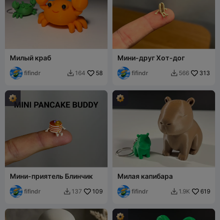
Милый краб
Мини-друг Хот-дог
fifindr
58
fifindr
313
164
566


Мини-приятель Блинчик
Милая капибара
fifindr
109
fifindr
619
137
1.9K

