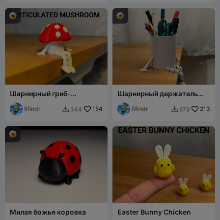
Шарнирный гриб-
Шарнирный держатель
компаньон
для ручек
fifindr
154
fifindr
213
344
679


Милая божья коровка
Easter Bunny Chicken