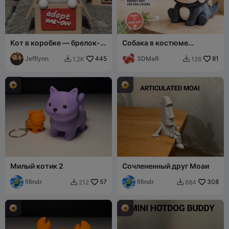
Кот в коробке — брелок-
Собака в костюме
кликер антистресс
динозавра
Jefflynn
445
3DMaR
81
1.2K
126


Милый котик 2
Сочлененный друг Моаи
fifindr
57
fifindr
308
212
684

