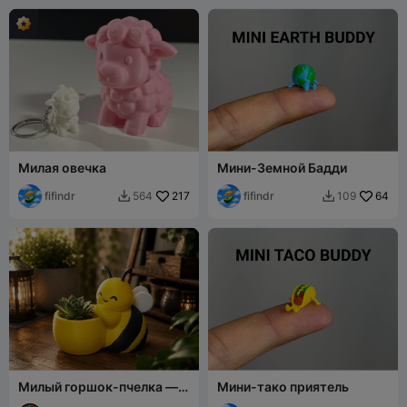
Милая овечка
Мини-Земной Бадди
fifindr
217
fifindr
64
564
109


Милый горшок-пчелка —
Мини-тако приятель
очаровательный горшок