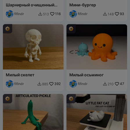
Шарнирный очищенный
Мини-бургер
банан-друг
fifindr
116
fifindr
93
513
148


Милый скелет
Милый осьминог
fifindr
392
fifindr
47
885
210

