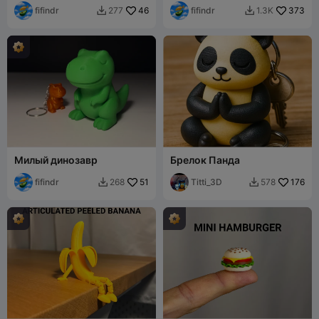
fifindr
46
fifindr
373
277
1.3K


Милый динозавр
Брелок Панда
fifindr
51
Titti_3D
176
268
578

