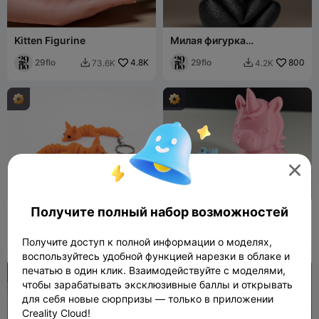
Kitten Figurine
Милая фигурка
маленького поросенка
29flo
4.8K
29flo
800
73.6K
4.2K



Получите полный набор возможностей
Милая гибкая лиса +
Милый единорог
брелок
OrangeSs
405
fifindr
561
1.1K
3.4K


Получите доступ к полной информации о моделях,
воспользуйтесь удобной функцией нарезки в облаке и
печатью в один клик. Взаимодействуйте с моделями,
чтобы зарабатывать эксклюзивные баллы и открывать
для себя новые сюрпризы — только в приложении
Creality Cloud!