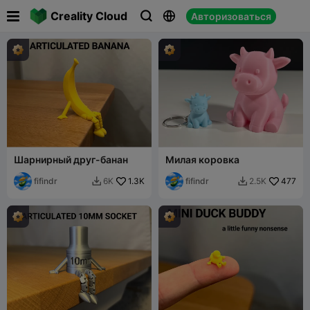

Creality Cloud
Авторизоваться



Шарнирный друг-банан
Милая коровка
fifindr
1.3K
fifindr
477
6K
2.5K

