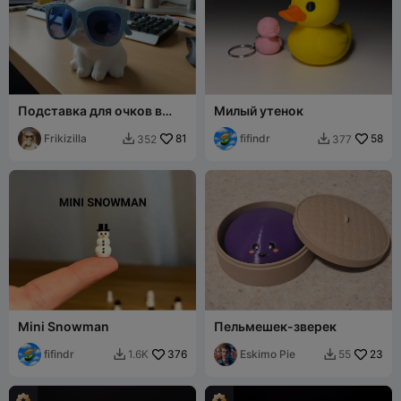
Подставка для очков в
Милый утенок
форме кошки
Frikizilla
81
fifindr
58
352
377


Mini Snowman
Пельмешек-зверек
fifindr
376
Eskimo Pie
23
1.6K
55

