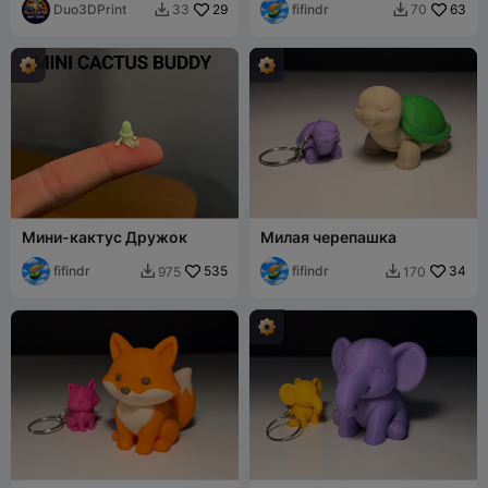
для суккулентов
Duo3DPrint
29
fifindr
63
33
70


Мини-кактус Дружок
Милая черепашка
fifindr
535
fifindr
34
975
170

