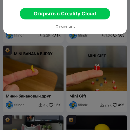
Открыть в Creality Cloud
Мини-друг-огурчик
Мини-цыпленок
Отменить
fifindr
1K
fifindr
565
2.2K
1.6K


Мини-банановый друг
Mini Gift
fifindr
1.6K
fifindr
495
4K
2.9K

