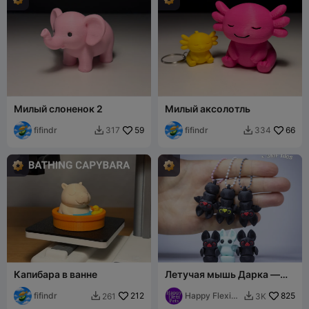
Милый слоненок 2
Милый аксолотль
fifindr
59
fifindr
66
317
334


Капибара в ванне
Летучая мышь Дарка —
флекси-игрушка
fifindr
212
Маленькой Дарк и её
Happy Flexi
825
261
3K


друзей
Pets