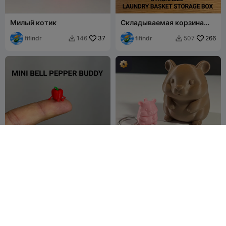
Милый котик
Складываемая корзина
для хранения белья
fifindr
37
fifindr
266
146
507


Мини-компаньон
Милый хомячок
"Болгарский перец"
fifindr
57
fifindr
167
81
488

