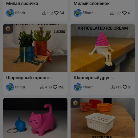
Милая лисичка
Милый слоненок
fifindr
34
fifindr
41
112
177


Шарнирный горшок-
Шарнирный друг-
компаньон
мороженое
fifindr
198
fifindr
51
469
112

