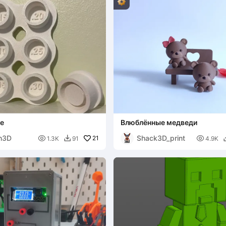
ce
Влюблённые медведи
h3D
Shack3D_print

21

1.3K
91
4.9K
