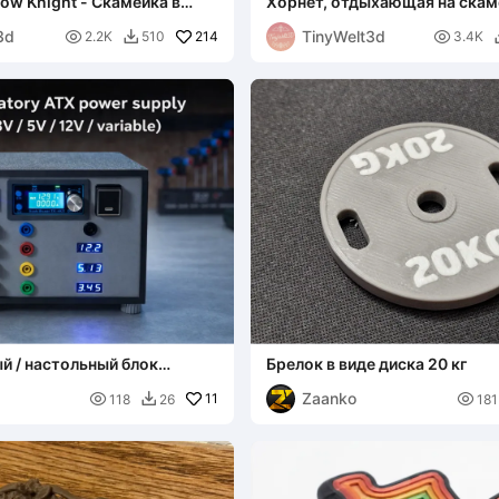
ow Knight - Скамейка в
Хорнет, отдыхающая на скам
вы
Silksong - LED - БЕЗ AMS
3d
TinyWelt3d

214

2.2K
510
3.4K

й / настольный блок
Брелок в виде диска 20 кг
,3 В / 5 В / 12 В)
Zaanko

11

118
26
181
