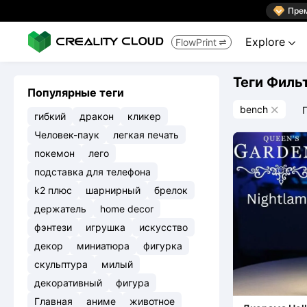

Пре
Explore
FlowPrint


Теги Филь
Популярные теги
bench

гибкий
дракон
кликер
Человек-паук
легкая печать
покемон
лего
подставка для телефона
k2 плюс
шарнирный
брелок
держатель
home decor
фэнтези
игрушка
искусство
декор
миниатюра
фигурка
скульптура
милый
декоративный
фигура
Главная
аниме
животное