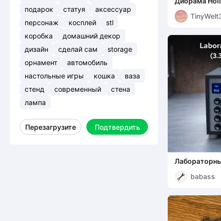
Диорама Holl
Саду Короле
подарок
статуя
аксессуар
TinyWelt
персонаж
косплей
stl
коробка
домашний декор
дизайн
сделай сам
storage
орнамент
автомобиль
настольные игры
кошка
ваза
стенд
современный
стена
лампа
Перезагрузите
Подтвердить
Лабораторны
питания ATX (3
babass