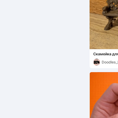
Скамейка для
Doodles_
ms