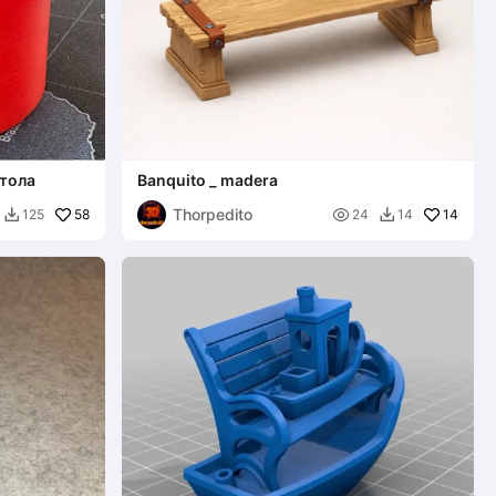
стола
Banquito _ madera
Thorpedito
58

14
125
24
14

