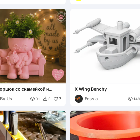
оршок со скамейкой и
X Wing Benchy
й кошкой
 By Us
Fossla

7

31
3
149
