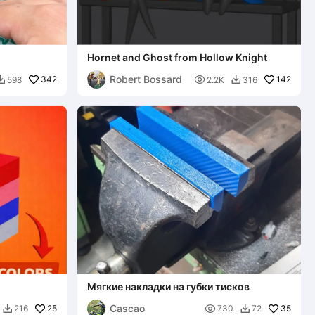
Hornet and Ghost from Hollow Knight
Robert Bossard
342

142
598
2.2K
316


Мягкие накладки на губки тисков
Cascao
25

35
216
730
72

