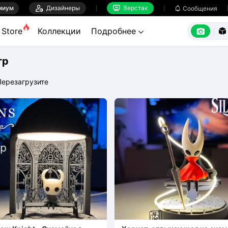
миум

Дизайнеры
Верстак

Сообщения



Store
Коллекции
Подробнее


тр
Перезагрузите