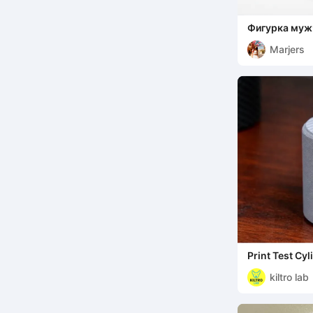
Фигурка муж
скамейке, 3D
Marjers
Print Test Cyl
kiltro lab