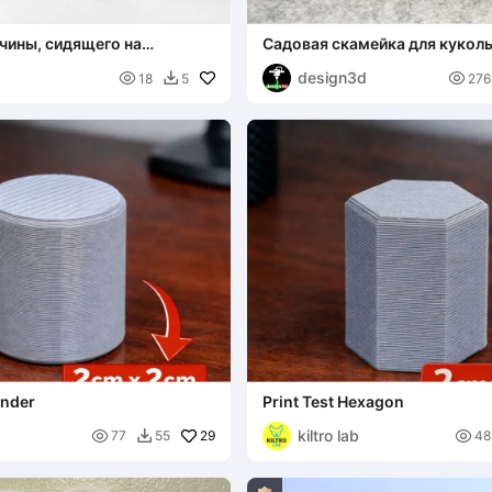
чины, сидящего на
Садовая скамейка для кукол
-модель для печати
домика, миниатюрный дом
design3d


18
5
276

inder
Print Test Hexagon
kiltro lab

29

77
55
48
