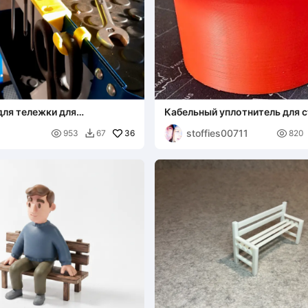
для тележки для
Кабельный уплотнитель для 
в
stoffies00711

36

953
67
820
