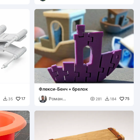
Флекси-Бенч + брелок
Роман
17

75
35
281
184


Викторович