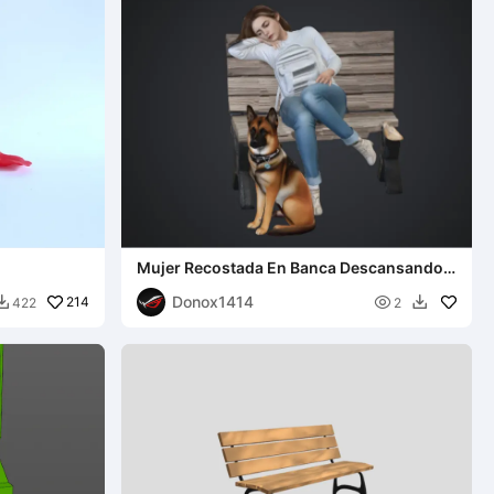
Mujer Recostada En Banca Descansando
Junto A Su Perro
Donox1414
214

422
2

