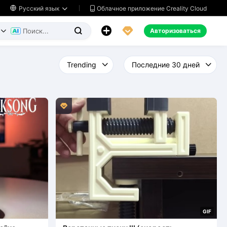
Облачное приложение Creality Cloud

Русский язык




Авторизоваться



G
I
F