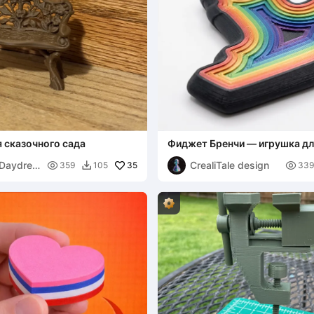
 сказочного сада
Фиджет Бренчи — игрушка дл
стресса
Daydrea
CrealiTale design

35

359
105
339
