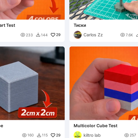
art Test
Тиски
Carlos Zz

29

233
144
7.6K

be
Multicolor Cube Test
kiltro lab

29

160
115
257
