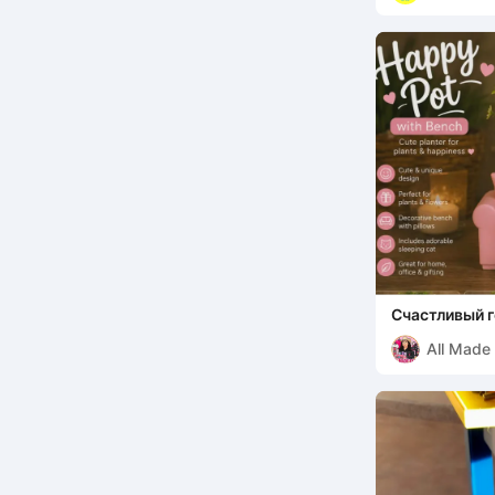
Счастливый г
милой спяще
All Made