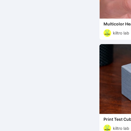
Multicolor He
kiltro lab
Print Test Cu
kiltro lab