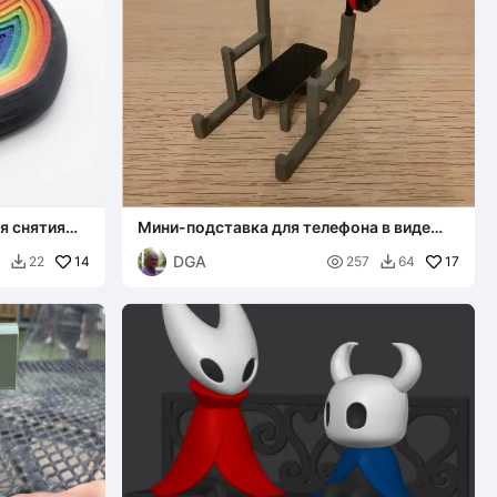
я снятия
Мини-подставка для телефона в виде
жимовой скамьи и держатель для
DGA
14
визиток

17
22
257
64

