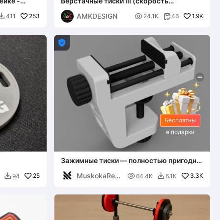
ейке -
Верстачные тиски III (скорость
перемещения: 5,5 - 11 - 22 мм/об)
AMKDESIGN
253

1.9K
411
24.1K
46



Бесплатны
е подарки
Зажимные тиски — полностью пригодны
для 3D-печати
MuskokaRes
25

3.3K
94
64.4K
6.1K


earch