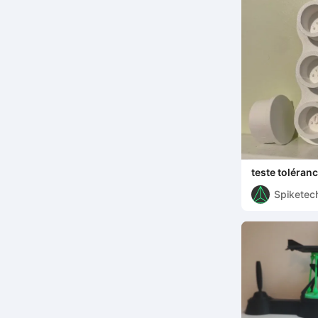
teste toléran
Spiketec