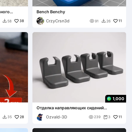
ьного
Bench Benchy
CrzyCrsn3d
38

11
58
91
26


1,000
Отделка направляющих сидений
водителя и пассажира для Toyota Hilux
Ozvald-3D
28
2010

11
35
239
3

