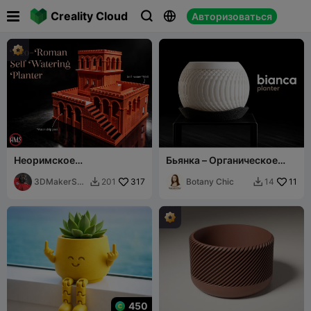

Creality Cloud
Авторизоваться



Неоримское
Бьянка – Органическое
самополивающееся
волнистое ребристое
кашпо с поддоном для
3DMakerSpa
317
кашпо
Botany Chic
11
201
14


воды
ceOfficial
450