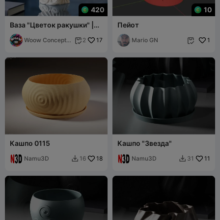
420
10
Ваза "Цветок ракушки" |
Пейот
Элегантный спиральный
морской декор
Woow Concept
17
Mario GN
1
2


3D
Кашпо 0115
Кашпо "Звезда"
Namu3D
18
Namu3D
11
16
31

