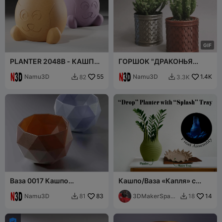
G
I
F
PLANTER 2048B - КАШПО
ГОРШОК "ДРАКОНЬЯ
"КОШКА"
ЧЕШУЯ"
Namu3D
55
Namu3D
1.4K
82
3.3K


Ваза 0017 Кашпо
Кашпо/Ваза «Капля» с
Икосфера
поддоном «Всплеск»
Namu3D
83
3DMakerSpace
14
81
18


Official
