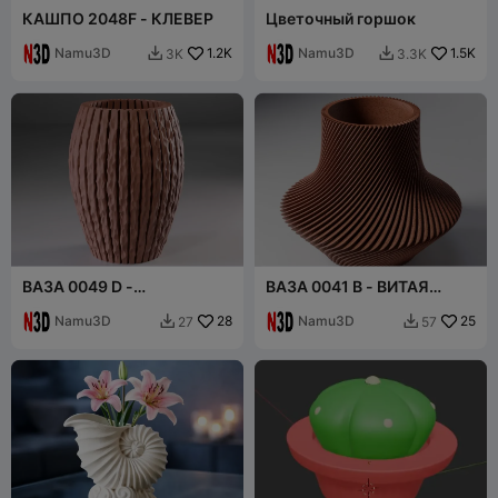
КАШПО 2048F - КЛЕВЕР
Цветочный горшок
Namu3D
1.2K
Namu3D
1.5K
3K
3.3K


ВАЗА 0049 D -
ВАЗА 0041 B - ВИТАЯ
КРЕМНЕВАЯ ВАЗА
ВАЗА-ЯКОРЬ
Namu3D
28
Namu3D
25
27
57

