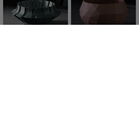
Горшок для растений
Низкополигональное
кашпо
Namu3D
7
Namu3D
21
27
51



Кашпо-чаша для бонсай
Кашпо
Namu3D
54
Namu3D
21
219
36

