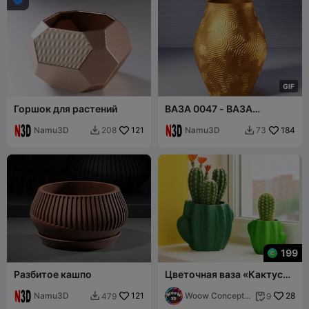
G
I
F
Горшок для растений
ВАЗА 0047 - ВАЗА
ТЬЮРИНГА
Namu3D
121
Namu3D
184
208
73


199
Разбитое кашпо
Цветочная ваза «Кактус»,
набор из 2 шт., кашпо в
Namu3D
121
форме кактуса
Woow Concept
28
479
9


3D