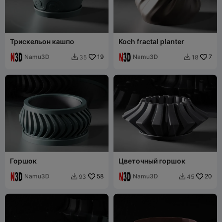
Трискельон кашпо
Koch fractal planter
Namu3D
19
Namu3D
7
35
18


Горшок
Цветочный горшок
Namu3D
58
Namu3D
20
93
45

