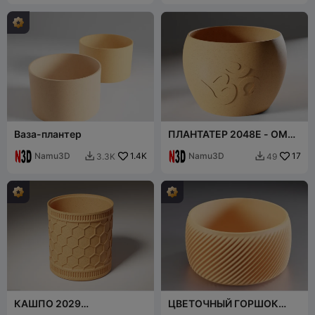
Ваза-плантер
ПЛАНТАТЕР 2048E - OM
PLANTER
Namu3D
1.4K
Namu3D
17
3.3K
49


КАШПО 2029
ЦВЕТОЧНЫЙ ГОРШОК
(БЕСПЛАТНО)
2011