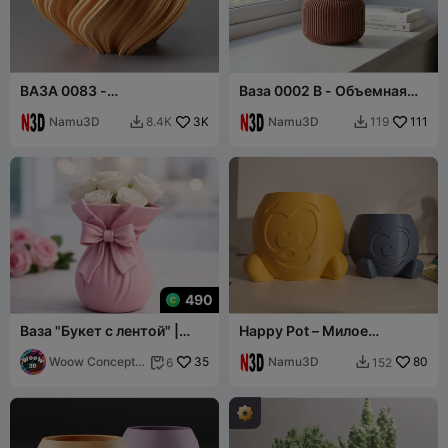
ВАЗА 0083 -
Ваза 0002 B - Объемная
ФРАКТАЛЬНАЯ ВАЗА
ваза для растений
"СНЕЖИНКА КОХА"
Namu3D
3K
Namu3D
111
8.4K
119


490
Ваза "Букет с лентой" |
Happy Pot – Милое
Элегантная ваза в форме
улыбающееся кашпо
цветочной сумки с бантом
Woow Concept
35
Namu3D
80
6
152


3D