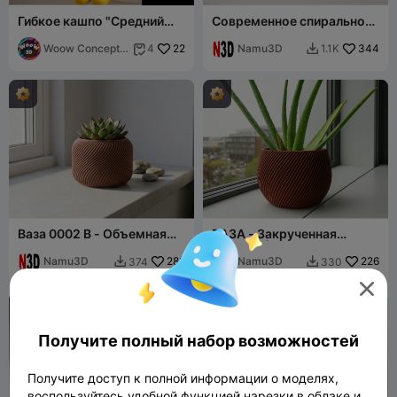
Гибкое кашпо "Средний
Современное спиральное
палец" | Шарнирный
кашпо STL |
горшок-смайлик для
Woow Concept
22
Геометрический
Namu3D
344
4
1.1K


растений
3D
цветочный горшок | 3D-
печать F
Ваза 0002 B - Объемная
ВАЗА - Закрученная
витая ваза
спираль | Современный
Namu3D
288
декоративный кашпо
Namu3D
226
374
330




Получите полный набор возможностей
Получите доступ к полной информации о моделях,
воспользуйтесь удобной функцией нарезки в облаке и