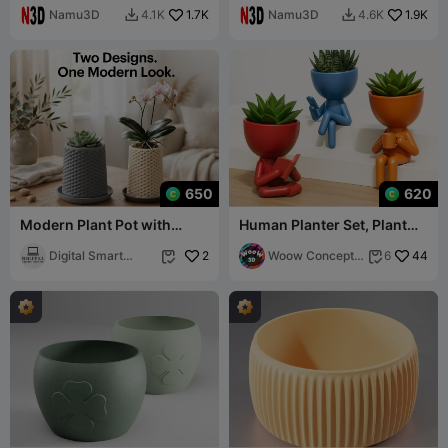
ШЕСТИУГОЛЬНЫЙ
Namu3D
1.7K
Namu3D
1.9K
4.1K
4.6K


ЦВЕТОЧНЫЙ ГОРШОК
650
620
Modern Plant Pot with
Human Planter Set, Plant
Diamond Lattice and
Buddy Pot, Robert
Drainage Tray
Digital Smart
2
Succulent Planter
Woow Concept
44
6


Desing
3D