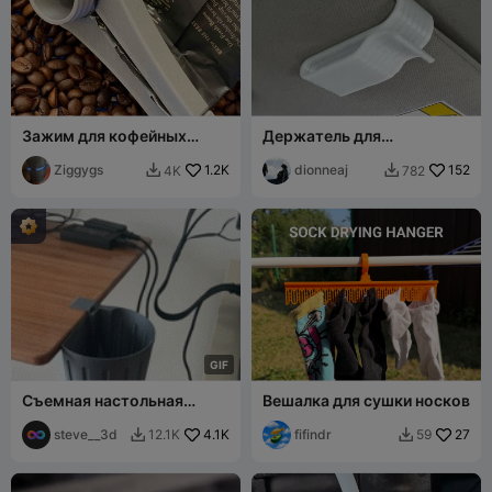
Зажим для кофейных
Держатель для
зерен
солнцезащитных очков с
Ziggygs
1.2K
шипами для захвата на
dionneaj
152
4K
782


козырьке
G
I
F
Съемная настольная
Вешалка для сушки носков
корзина для мусора V3
steve__3d
4.1K
fifindr
27
12.1K
59

