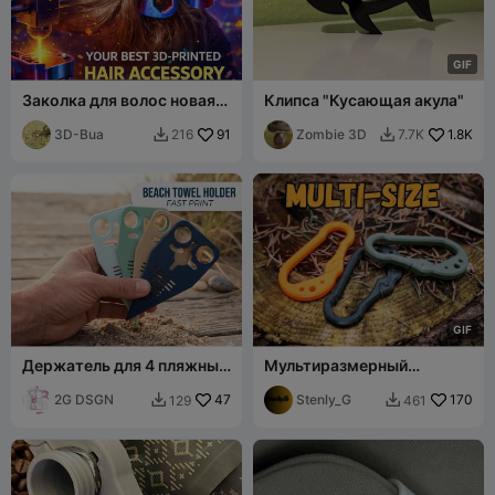
G
I
F
Заколка для волос новая
Клипса "Кусающая акула"
PETG
3D-Bua
91
Zombie 3D
1.8K
216
7.7K


G
I
F
Держатель для 4 пляжных
Мультиразмерный
полотенец, быстрая
карабин EDC
печать
2G DSGN
47
Stenly_G
170
129
461

