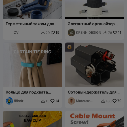
Герметичный зажим для
Элегантный органайзер
кофейного пакета
для кабелей
ZV
19
KRENN DESIGN
11
29
78


Кольцо для подхвата
Сотовый держатель для
штор
кабелей | 7, 10, 13 слотов
fifindr
14
Mateusz
79
15
186


Tokarz