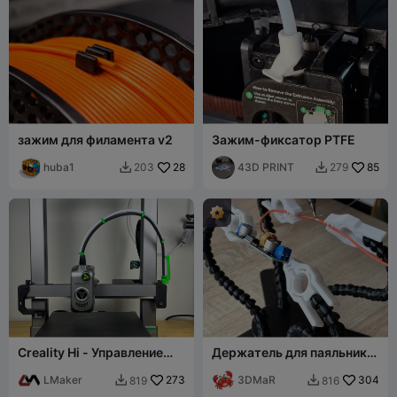
зажим для филамента v2
Зажим-фиксатор PTFE
huba1
28
43D PRINT
85
203
279


Creality Hi - Управление
Держатель для паяльника
кабелями экструдера (без
с гибкими
провисания), слой 0,2 мм
LMaker
273
манипуляторами «третья
3DMaR
304
819
816


рука»