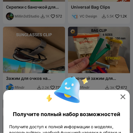
Скрепки с баночкой для
Universal Bag Clips
скрепок
Millin3dStudio
572
VC Design
1.2K
1K
5.5K


Зажим для очков на
Прочный зажим для
автомобильный козырек
пакетов
fifindr
720
fifindr
672
2.2K
3K



Получите полный набор возможностей
Получите доступ к полной информации о моделях,
воспользуйтесь удобной функцией нарезки в облаке и