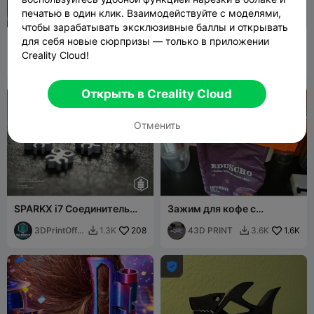
печатью в один клик. Взаимодействуйте с моделями,
G
I
F
чтобы зарабатывать эксклюзивные баллы и открывать
Зажим для филамента
Мини-игрушка
для себя новые сюрпризы — только в приложении
"Клешневая машина"
Creality Cloud!
huba1
247
антистресс
RedFully
1.2K
1.5K
2.4K


Открыть в Creality Cloud
Отменить
SPARKX i7 Соединитель
Зажим для кофе с
PTFE-трубки | Зажим для
крышкой
организации кабелей
3DPrintOffic
208
43D PRINT
1.6K
1.3K
3.6K


ial
