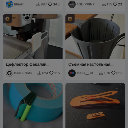
fifindr
343
43D PRINT
23
997
115


Дефлектор фекалий
Съемная настольная
SPARKX i7
корзина для мусора V2
Bald Prints
115
steve__3d
652
624
1.7K

