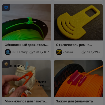

Обновленный держатель
Отключатель ремня
зажима для филамента
безопасности
предотвращает
3DPFactory
887
Zaanko
247
2.9K
1.1K


разматывание катушки
Мини-клипса для пакетов
Зажим для филамента
V2