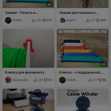
G
I
F
Зажим - Печать в
Зажим для пляжного
собранном виде,
полотенца II
совместим со всеми
CHRIS
412
ArgiCZ
402
1.2K
727


материалами (вкл. PLA)
DESIGN
G
I
F
Клипса для филамента
Клипса - с поддержкой,
совместима со всеми
Nakama90
57
материалами (вкл. PLA)
CHRIS
95
285
531


DESIGN