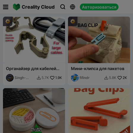

Creality Cloud
Авторизоваться



Органайзер для кабелей
Мини-клипса для пакетов
(большая версия)
Singh-
1.9K
fifindr
2K
5.7K
5.8K


Design