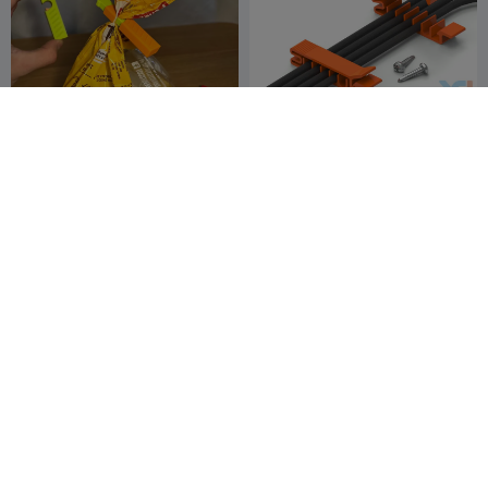
Зажим для пакетов с
Крепление для кабеля -
фиксацией при сжатии
Винт
fifindr
150
VC Design
13
539
19



Многофункциональный
Dino-Clip Механический
лепестковый зажим для
кулачковый зажим для
снеков и наклейка на
SG Creation
364
чипсов
YEG Squirtle
1.5K
504
3.1K


холодильник