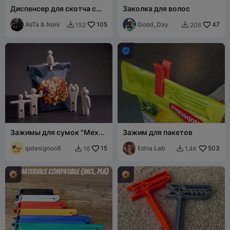
Диспенсер для скотча с
Заколка для волос
клипсой / Клипса-дозатор
для клейкой ленты
AsTa & Noni
105
Good_Day
47
152
206



Зажимы для сумок "Меха-
Зажим для пакетов
хамелеоны", 8 поз
ipdesignoo8
15
Edna Lab
503
16
1.4K

