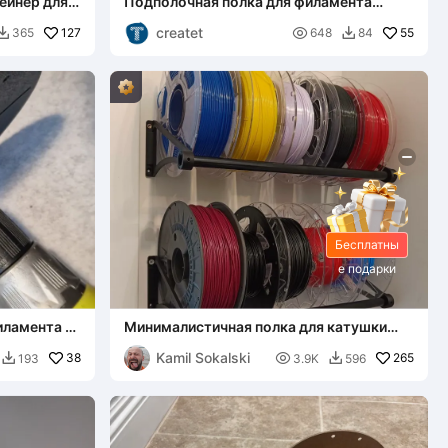
ейнер для
Подполочная полка для филамента
(бесплатно)
createt
127

55
365
648
84


Бесплатны
е подарки
иламента и
Минималистичная полка для катушки
 дрели
(труба 16 мм)
Kamil Sokalski
38

265
193
3.9K
596

