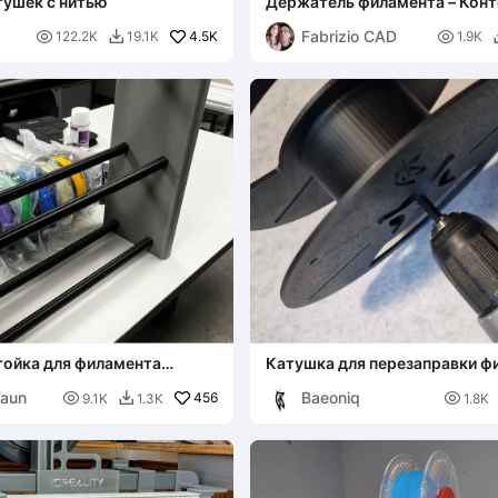
тушек с нитью
Держатель филамента – Конт
катушки
Fabrizio CAD

4.5K

122.2K
19.1K
1.9K

тойка для филамента
Катушка для перезаправки ф
печатаемая, выдерживает
перемотчик с адаптером для
Taun
Baeoniq

456

9.1K
1.3K
1.8K
