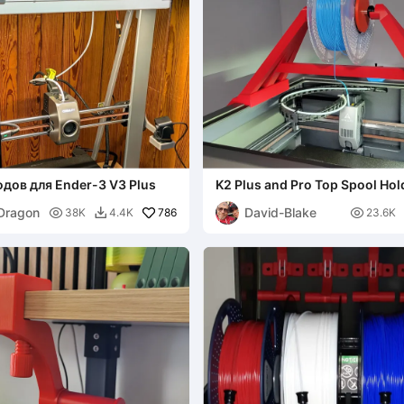
дов для Ender-3 V3 Plus
K2 Plus and Pro Top Spool Hol
Dragon
David-Blake

786

38K
4.4K
23.6K
