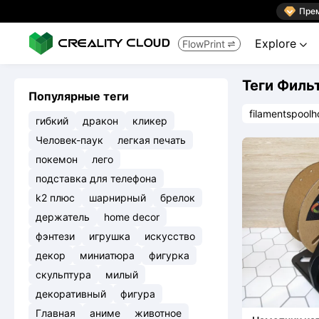

Пре
Explore
FlowPrint


Теги Филь
Популярные теги
filamentspoolh
гибкий
дракон
кликер
Человек-паук
легкая печать
покемон
лего
подставка для телефона
k2 плюс
шарнирный
брелок
держатель
home decor
фэнтези
игрушка
искусство
декор
миниатюра
фигурка
скульптура
милый
декоративный
фигура
Главная
аниме
животное