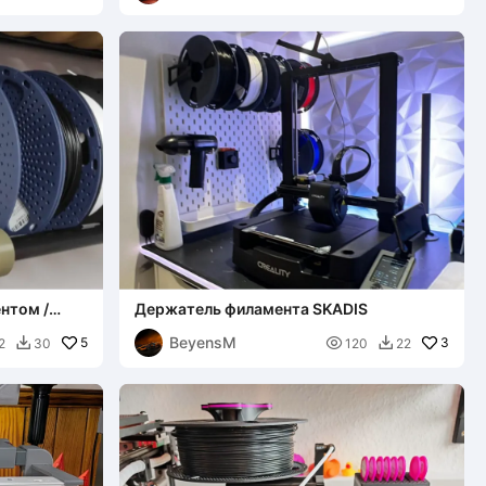
нтом /
Держатель филамента SKADIS
BeyensM
5

3
2
30
120
22

