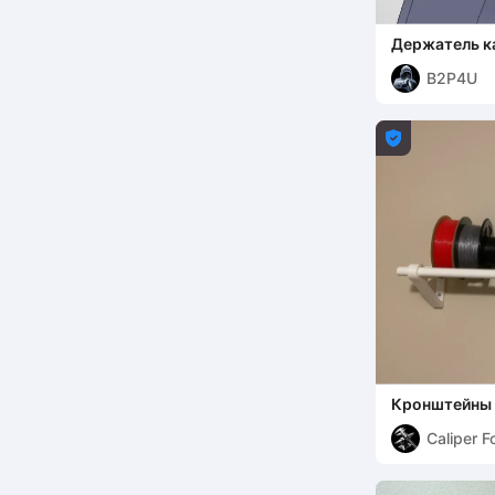
Держатель к
модульная с
B2P4U

Кронштейны 
филамента
Caliper F