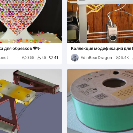
а для обрезков 💖✨
Коллекция модификаций для 
oest
EdinBearDragon

41

355
45
5.4K
