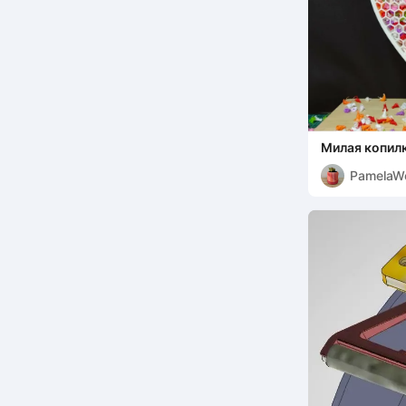
Милая копилк
PamelaW