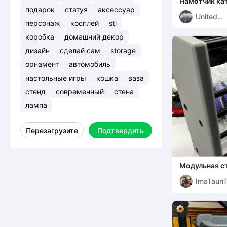
Намотчик ка
подарок
статуя
аксессуар
United
персонаж
косплей
stl
Printers
коробка
домашний декор
дизайн
сделай сам
storage
орнамент
автомобиль
настольные игры
кошка
ваза
стенд
современный
стена
лампа
Перезагрузите
Подтвердить
Модульная с
[Полностью 
ImaTaun
более 14 кг]