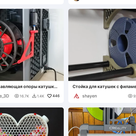
Interpretations
равляющая опоры катушки
Стойка для катушек с филаме
 Creality K1C
настенная полка
e_3D
shayen

446

16.7K
1.4K
9
