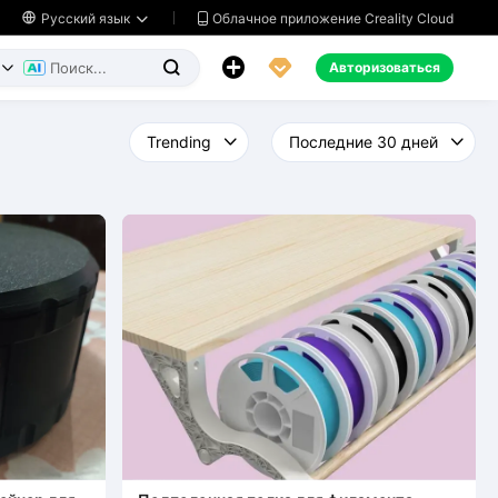
Облачное приложение Creality Cloud

Русский язык




Авторизоваться

