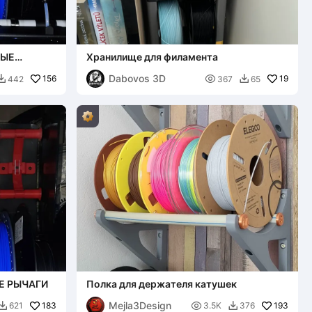
ВЫЕ
Хранилище для филамента
Dabovos 3D
156

19
442
367
65


ЫЕ РЫЧАГИ
Полка для держателя катушек
Mejla3Design
183

193
621
3.5K
376

