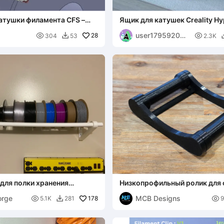
атушки филамента CFS –
Ящик для катушек Creality Hy
истема
user179592059

28

304
53
2.3K

7
для полки хранения
Низкопрофильный ролик для
orge
MCB Designs

178

5.1K
281
9
