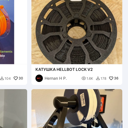
КАТУШКА HELLBOT LOCK V2
Hernan H P.
30

36
104
1.6K
178

