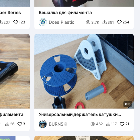
per Series
Вешалка для филамента
Does Plastic
123

254
207
3.7K
391


G
I
F
 филамента
Универсальный держатель катушки
филамента с классным настенным
BURNSKI
3
креплением

21
1
26
462
117

