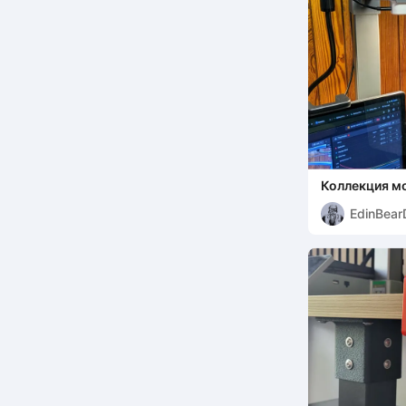
Коллекция мо
EdinBear