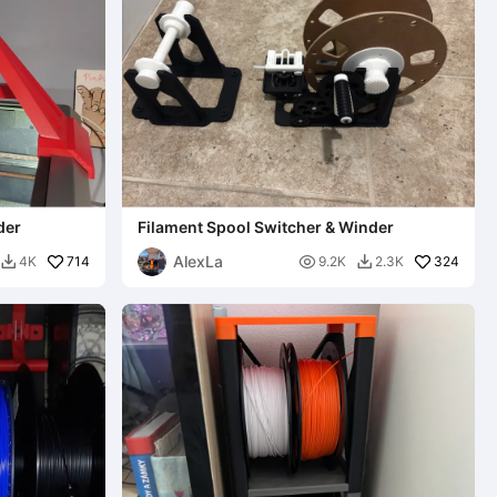
der
Filament Spool Switcher & Winder
AlexLa
714

324
4K
9.2K
2.3K

