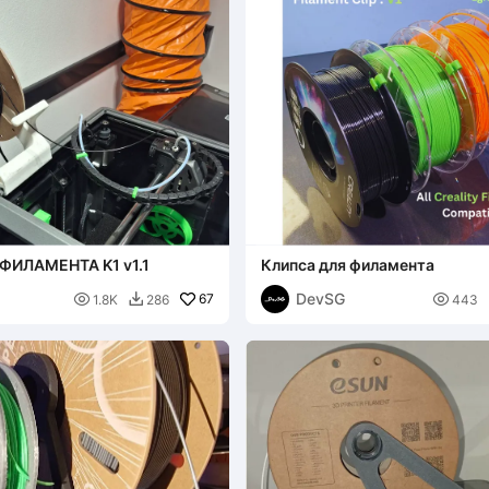
ФИЛАМЕНТА K1 v1.1
Клипса для филамента
DevSG

67

1.8K
286
443
