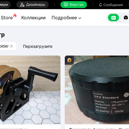
миум

Дизайнеры
Верстак

Сообщения



Store
Коллекции
Подробнее


тр
older
Перезагрузите
