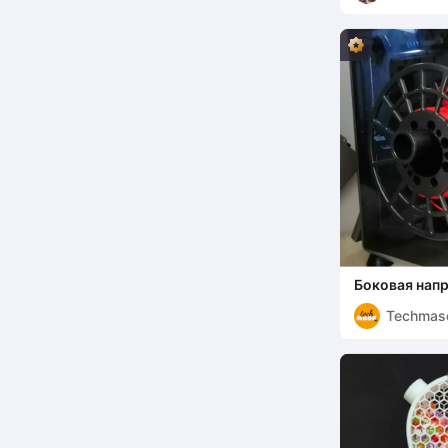
Боковая нап
с филаментом
Techmas