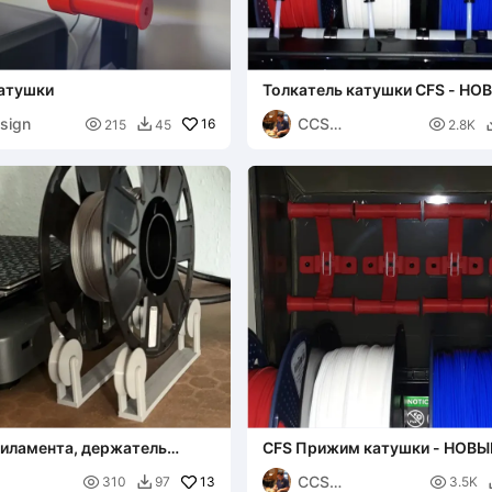
атушки
Толкатель катушки CFS - НО
РЫЧАГИ
sign
CCS

16

215
45
2.8K

Interpretations
иламента, держатель
CFS Прижим катушки - НОВ
300 г 250 г
CCS

13

310
97
3.5K
