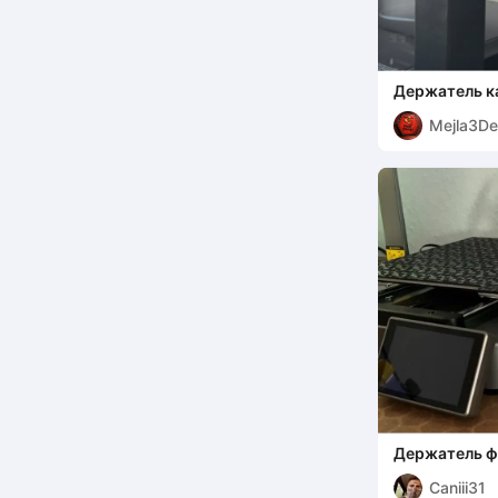
Держатель к
Mejla3De
Держатель ф
катушки 1 кг 
Caniii31