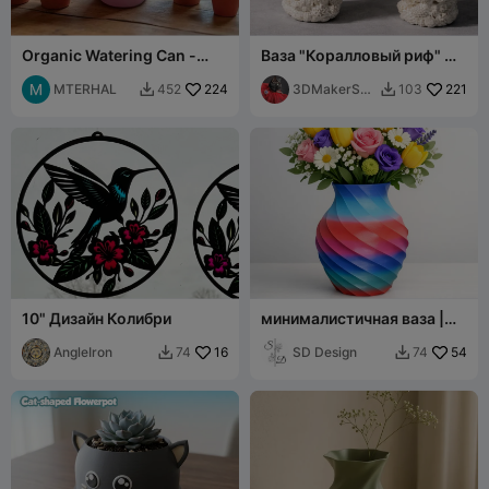
Organic Watering Can -
Ваза "Коралловый риф" —
Fluid Form, Exceptional
эффектная ваза с высокой
Functionality
MTERHAL
224
детализацией
3DMakerSpa
221
452
103


ceOfficial
10" Дизайн Колибри
минималистичная ваза |
минималистичная ваза
AngleIron
16
SD Design
54
74
74

