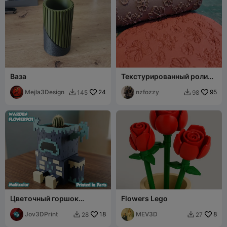
Ваза
Текстурированный ролик -
Цветы 02 (Позитив)
Mejla3Design
24
nzfozzy
95
145
98


Цветочный горшок
Flowers Lego
Хранитель -
Многоцветный - Детали
Jov3DPrint
18
MEV3D
8
28
27

