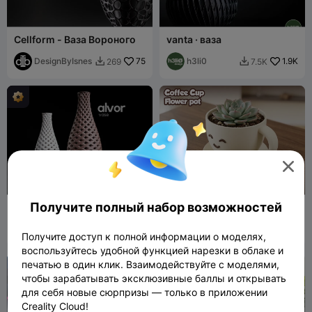
Cellform - Ваза Вороного
vanta · ваза
DesignByIsnes
75
h3li0
1.9K
269
7.5K



Получите полный набор возможностей
alvor • ваза
Кофейная чашка-кашпо -
Многоцветный
h3li0
47
Jov3DPrint
53
207
147


Получите доступ к полной информации о моделях,
воспользуйтесь удобной функцией нарезки в облаке и
печатью в один клик. Взаимодействуйте с моделями,
чтобы зарабатывать эксклюзивные баллы и открывать
для себя новые сюрпризы — только в приложении
Creality Cloud!