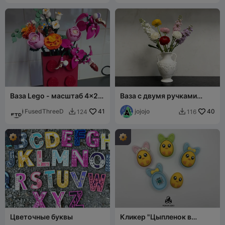
Ваза Lego - масштаб 4x2
Ваза с двумя ручками
для цветов Lego -
Большая ваза для
масштаб 780%
FusedThreeD
41
интерьера
jojojo
40
124
116


Цветочные буквы
Кликер "Цыпленок в
кроличьих ушках"