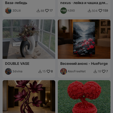
Ваза-лебедь
nexus · лейка и чашка для
полива
3DLiii
17
h3li0
159
88
504


DOUBLE VASE
Весенний анонс - HueForge
3dvina
8
AlexFreeNet
7
15
18

