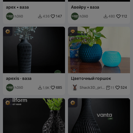
apex • ваза
Авейру • ваза
h3li0
147
h3li0
112
436
480



apexis · ваза
Цветочный горшок
h3li0
685
Shack3D_prin
524
1.9K
11


t