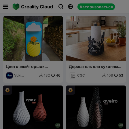

Creality Cloud
Авторизоваться



Цветочный горшок
Держатель для кухонных
"Дождевое облако"
бумажных полотенец
Vuki
46
CGC
53
132
108


Production