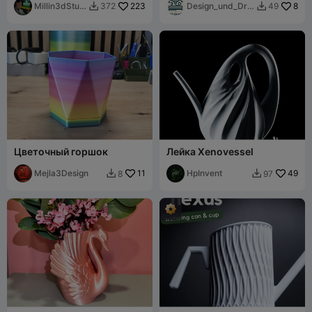
поли
Millin3dStud
223
Design_und_Dru
8
372
49


io
ck
Цветочный горшок
Лейка Xenovessel
Mejla3Design
11
HpInvent
49
8
97

