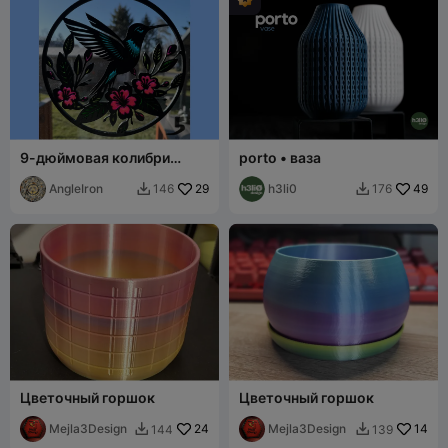
9-дюймовая колибри
porto • ваза
«Отражение»
AngleIron
29
h3li0
49
146
176


Цветочный горшок
Цветочный горшок
Mejla3Design
24
Mejla3Design
14
144
139

