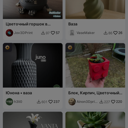
Цветочный горшок в
Ваза
форме кошки -
Многоцветный - Гибкие
Jov3DPrint
57
VaseMaker
26
97
86


лапки
Юнона • ваза
Блок, Кирпич, Цветочный
горшок LEGO, Ваза
h3li0
237
Ainon3Dprint
220
601
227


cz