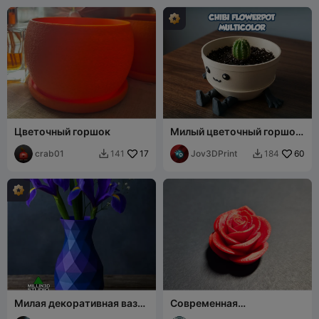
Цветочный горшок
Милый цветочный горшок
- Многоцветный
crab01
17
Jov3DPrint
60
141
184


Милая декоративная ваза
Современная
для цветов в стиле лоу-
минималистичная роза