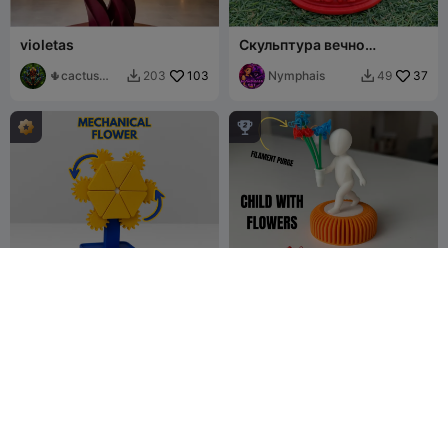
violetas
Скульптура вечно
цветущего розового
🌵cactus
103
дерева — Двойное сердце,
Nymphais
37
203
49


001
цветочная любовь

МЕХАНИЧЕСКИЙ ЦВЕТОК
Ребенок с цветами
- МЕХАНИЧЕСКИЕ
ПРИСПОСОБЛЕНИЯ
MECH3D
677
MIHAI_T
50
1.6K
95


PRINTING