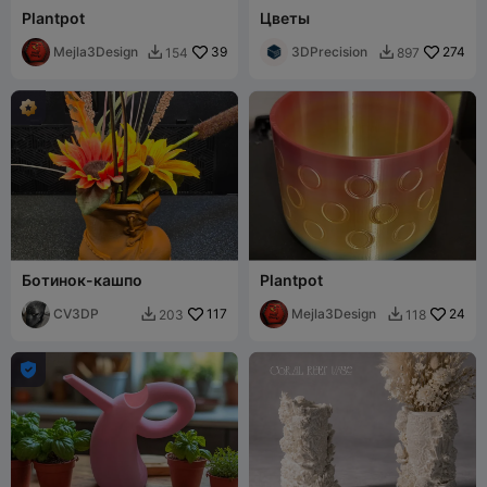
Plantpot
Цветы
Mejla3Design
39
3DPrecision
274
154
897


Ботинок-кашпо
Plantpot
CV3DP
117
Mejla3Design
24
203
118


