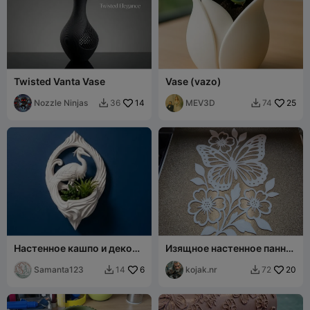
Twisted Vanta Vase
Vase (vazo)
Nozzle Ninjas
14
MEV3D
25
36
74


Настенное кашпо и декор
Изящное настенное панно
"Цапля"
с бабочками и цветами
Samanta123
6
kojak.nr
20
14
72

