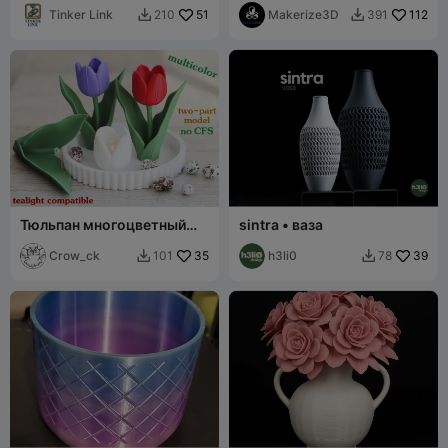
Tinker Link
51
Makerize3D
112
210
391


Тюльпан многоцветный
sintra • ваза
(без CFS)
Crow_ck
35
h3li0
39
101
78

