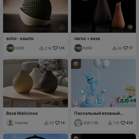
echo · кашпо
лагос • ваза
h3li0
1.1K
h3li0
17
3.1K
84


Ваза Malicious
Пасхальный вязаный
кролик, разборная
Homee
14
фигурка, не требуется CFS
花田小猫
459
50
1.1K

