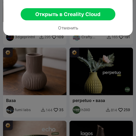
Открыть в Creality Cloud
Очарование Хайленда —
Цветы и ваза в форме
Отменить
уютное кашпо-корзинка в
сердца
виде хайлендской коровы
3dgeprintnl
109
Crafty
191
295
165


Princess
Ваза
perpetuo • ваза
fumi labs
35
h3li0
259
144
814

