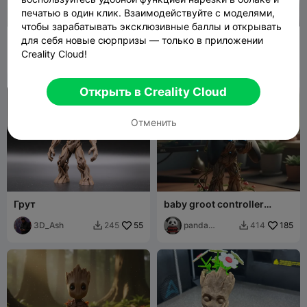
печатью в один клик. Взаимодействуйте с моделями,
чтобы зарабатывать эксклюзивные баллы и открывать
Мини 13 Грут
Грут Мститель и Страж
для себя новые сюрпризы — только в приложении
Creality Cloud!
Antaly
176
3D_Ash
33
392
194


Открыть в Creality Cloud
Отменить
Грут
baby groot controller
holder
3D_Ash
55
panda
185
245
414


666111