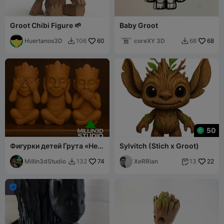
Groot Chibi Figure 🌱
Baby Groot
Huertanos3D
60
coreXY 3D
68
106
68


50
Фигурки детей Грута «Не
Sylvitch (Stich x Groot)
вижу, не слышу, не
говорю»
Millin3dStudio
74
XeRRian
22
132
13


