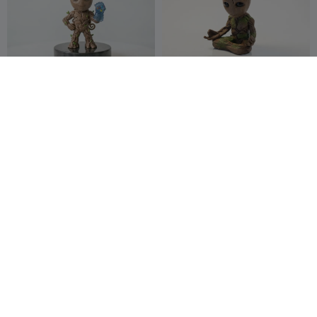
Groot
Статуэтка
медитирующего Грута из
MiniHeros
1
Marvel для 3D-печати
Marjers
4
3
7


Брелок Marvel
boite groot
ANT_Printer_3
34
Jean-Pierre
45
179
233


D
Speybrouck
