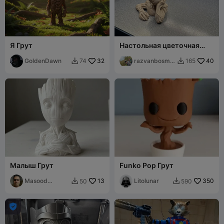
Я Грут
Настольная цветочная
ваза "Грут"
GoldenDawn
32
razvanbosma
40
74
165


n
Малыш Грут
Funko Pop Грут
Masood
13
Litolunar
350
50
590


kamyab
