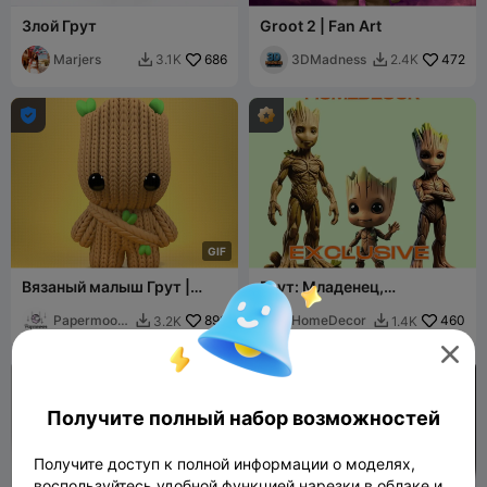
Злой Грут
Groot 2 | Fan Art
Marjers
686
3DMadness
472
3.1K
2.4K



G
I
F
Вязаный малыш Грут |
Грут: Младенец,
Брелок
подросток, взрослый — 3
Papermoon
899
модели с подставкой
HomeDecor
460
3.2K
1.4K


3D

Получите полный набор возможностей
Получите доступ к полной информации о моделях,
воспользуйтесь удобной функцией нарезки в облаке и