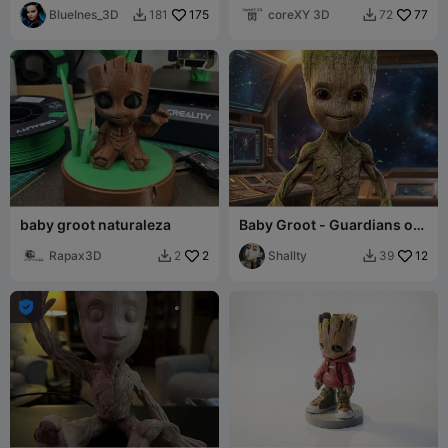
BlueInes_3D
175
coreXY 3D
77
181
72


baby groot naturaleza
Baby Groot - Guardians of
The Galaxy Vol. 2
Rapax3D
2
Shallty
12
2
39


