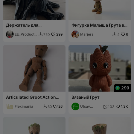
Держатель для
Фигурка Малыша Грута в
карандашей "Малыш Грут"
стиле чиби, милая, для 3D-
EE_Productio
299
печати
Marjers
6
750
4


n
299
Articulated Groot Action
Вязаный Грут
Figure with Wood Texture
Fleximania
26
Utsav
1.3K
60
103


Genesis