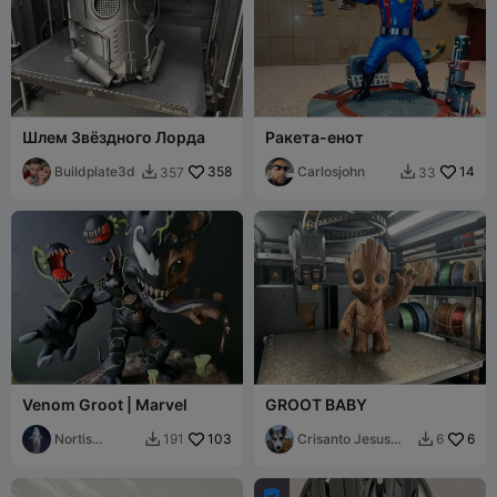
Шлем Звёздного Лорда
Ракета-енот
Buildplate3d
358
Carlosjohn
14
357
33


Venom Groot | Marvel
GROOT BABY
Nortis
103
Crisanto Jesus
6
191
6


Models
Balladares
