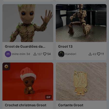
Groot de Guardiões da
Groot 13
Galáxia
mine mim 3d
54
Kandori
11
197
49


G
I
F
Crochet christmas Groot
Cortante Groot