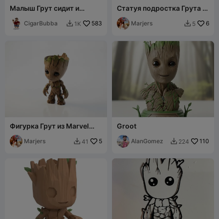
Малыш Грут сидит и
Статуя подростка Грута в
машет рукой
уличном городском стиле,
CigarBubba
583
модель для 3D-печати
Marjers
6
1K
5


Фигурка Грут из Marvel
Groot
для 3D-печати
Marjers
5
AlanGomez
110
41
224

