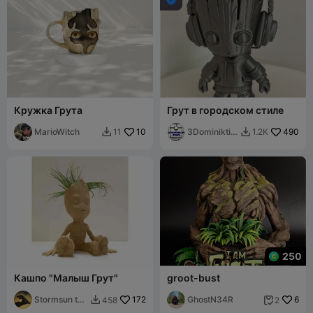
Кружка Грута
Грут в городском стиле
MarioWitch
10
3Dominiktis
490
11
1.2K


k
250
Кашпо "Малыш Грут"
groot-bust
Stormsun the
172
GhostN34R
6
458
2


brave