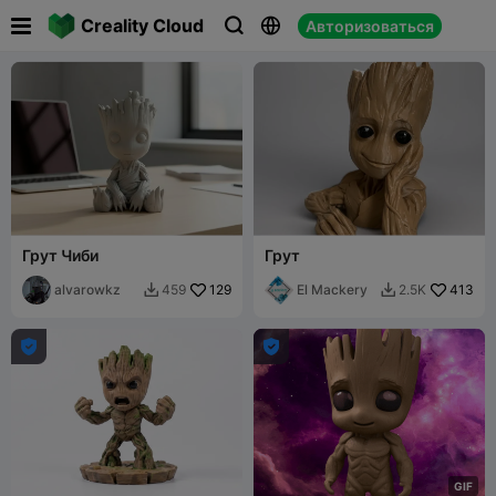

Creality Cloud
Авторизоваться



Грут Чиби
Грут
alvarowkz
129
El Mackery
413
459
2.5K




G
I
F