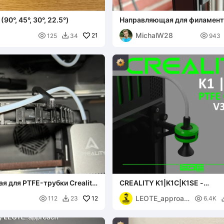
90°, 45°, 30°, 22.5°)
Направляющая для филамента
V3 KE/SE
MichalW28

21

125
34
943

 для PTFE-трубки Creality
CREALITY K1|K1C|K1SE -
НАПРАВЛЯЮЩАЯ ДЛЯ ТЕФЛ
LEOTE_approac

12
ТРУБКИ V3 [ДЛЯ НАДСТАВК

112
23
6.4K

V3]
h