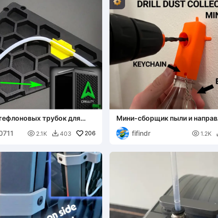
тефлоновых трубок для
Мини-сборщик пыли и напра
лей серии K1 от
для дрели
00711
fifindr
ach

206

2.1K
403
1.2K
