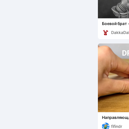
Боевой брат 
(Конкурс рос
DakkaDa
ore
Направляюща
fifindr