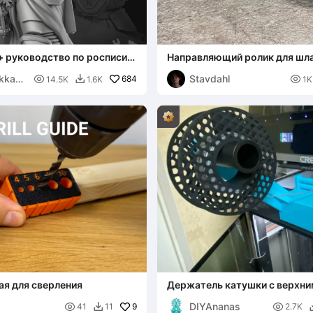
+ руководство по росписи
Направляющий ролик для шл
писи)
предотвращение зацепления 
kkaSt
Stavdahl

684
шины автомобиля при мойке

14.5K
1.6K
1K

я для сверления
Держатель катушки с верхни
креплением Creality K2 Plus 
DIYAnanas

9

41
11
2.7K
