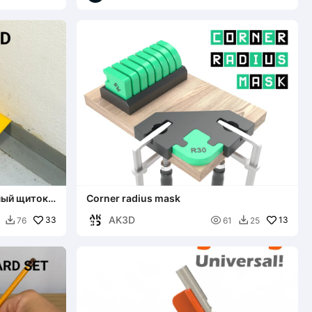
ный щиток
Corner radius mask
AK3D
33

13
76
61
25

