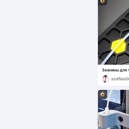
Зажимы для 
боковых пане
stoffies
LEOTE_appro