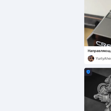
Направляющая
Space Pi
YurtyAhe
