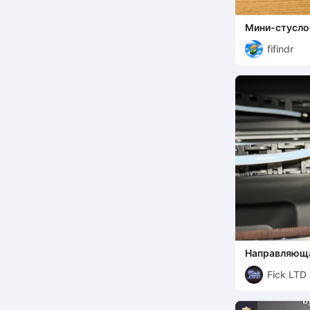
Мини-стусло (
fifindr
Направляющая
K2 Pro
Fick LTD