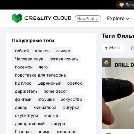

Пре
Explore
FlowPrint


Теги Филь
Популярные теги
guide
П

гибкий
дракон
кликер
Человек-паук
легкая печать
покемон
лего
подставка для телефона
k2 плюс
шарнирный
брелок
держатель
home decor
фэнтези
игрушка
искусство
декор
миниатюра
фигурка
скульптура
милый
декоративный
фигура
Главная
аниме
животное