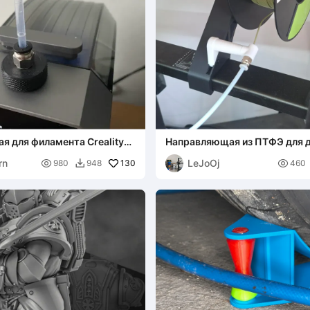
 для филамента Creality
Направляющая из ПТФЭ для 
катушки Hi / I7
rn
LeJoOj

130

980
948
460
