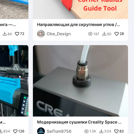
анга —
Направляющая для скругления углов /
шланга за
Кондуктор (мм)
Obe_Design
72

28
84
197
60


м
Модернизация сушилки Creality Space Pi
для ТПУ
с быстросъемным разъемом V2
SelTom9756
126

83
834
1.5K
334

