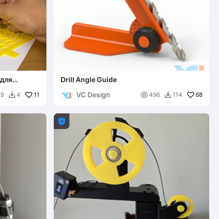
 для
Drill Angle Guide
VC Design
11

68
79
4
496
114


