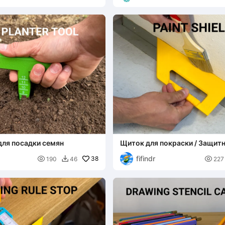
для посадки семян
Щиток для покраски / Защит
для покраски
fifindr

38

190
46
227
