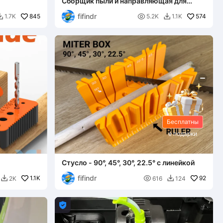
Сборщик пыли и направляющая для
дрели
fifindr
845

574
1.7K
5.2K
1.1K


Бесплатны
е подарки
Стусло - 90°, 45°, 30°, 22.5° с линейкой
fifindr
1.1K

92
2K
616
124


