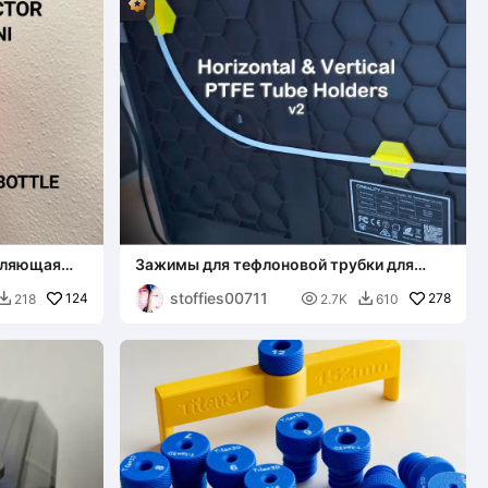
вляющая
Зажимы для тефлоновой трубки для
задней панели серии K1
stoffies00711
124

278
218
2.7K
610

