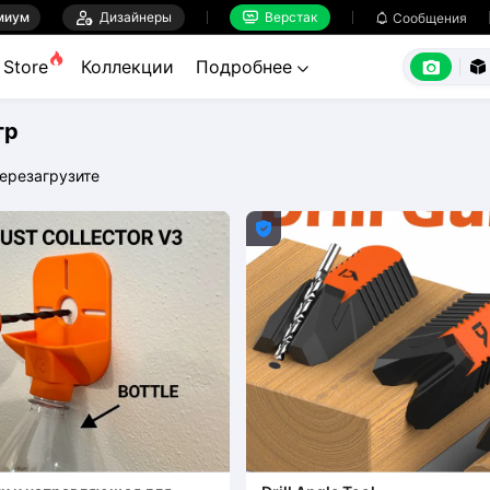
миум

Дизайнеры
Верстак

Сообщения



Store
Коллекции
Подробнее


тр
ерезагрузите
