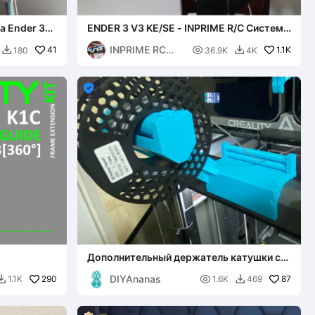
 Ender 3
ENDER 3 V3 KE/SE - INPRIME R/C Система
направляющей для филамента
INPRIME RC
41

1.1K
180
36.9K
4K


SLOTS

Дополнительный держатель катушки с
ОНОВОЙ
верхним креплением для K2 Plus, ремикс
DIYAnanas
И КРЫШКИ
290
№2 для ТПУ

87
1.1K
1.6K
469

