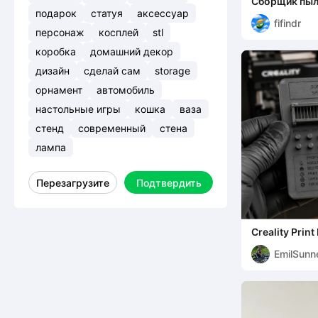
Сборщик пыл
дрели V3
подарок
статуя
аксессуар
fifindr
персонаж
косплей
stl
коробка
домашний декор
дизайн
сделай сам
storage
орнамент
автомобиль
настольные игры
кошка
ваза
стенд
современный
стена
лампа
Перезагрузите
Подтвердить
Creality Print
Calibration
EmilSunn