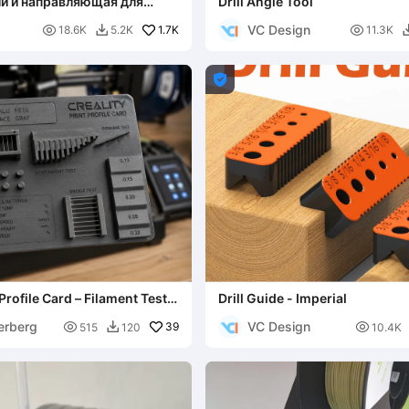
и и направляющая для
Drill Angle Tool
VC Design

1.7K

18.6K
5.2K
11.3K


 Profile Card – Filament Test &
Drill Guide - Imperial
erberg
VC Design

39

515
120
10.4K
