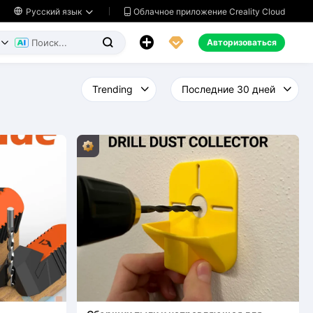
Облачное приложение Creality Cloud

Русский язык




Авторизоваться

