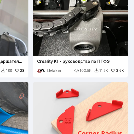
держателя
Creality K1 - руководство по ПТФЭ
LMaker
28

3.6K
188
103.5K
11.5K

