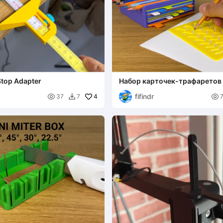
Stop Adapter
Набор карточек-трафаретов
рисования
fifindr

4

37
7
