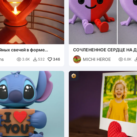
йных свечей в форме
СОЧЛЕНЕННОЕ СЕРДЦЕ НА Д
СВЯТОГО ВАЛЕНТИНА - ГИБ
ns
MICHI HEROE

346

3.6K
532
6.8K
