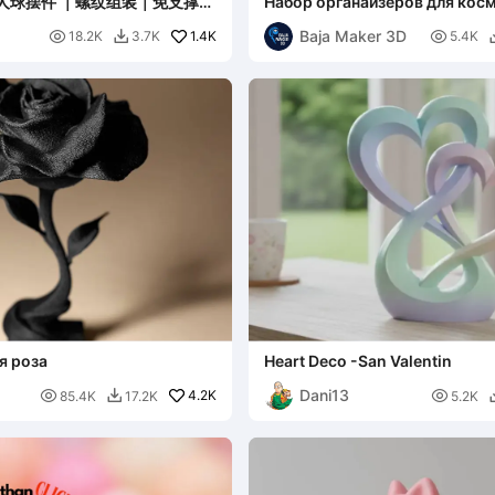
织仙人球摆件 ｜螺纹组装｜免支撑易
Набор органайзеров для косм
украшений
Baja Maker 3D

1.4K

18.2K
3.7K
5.4K

я роза
Heart Deco -San Valentin
Dani13

4.2K

85.4K
17.2K
5.2K
