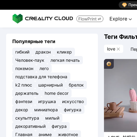

Пре
Explore
FlowPrint


Теги Филь
Популярные теги
love
Пе

гибкий
дракон
кликер
Человек-паук
легкая печать
покемон
лего
подставка для телефона
k2 плюс
шарнирный
брелок
держатель
home decor
фэнтези
игрушка
искусство
декор
миниатюра
фигурка
скульптура
милый
декоративный
фигура
Главная
аниме
животное