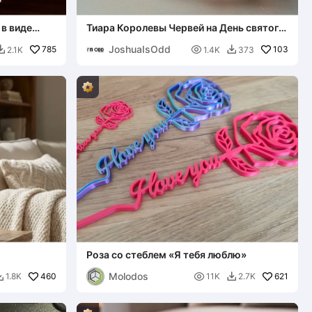
в виде
Тиара Королевы Червей на День святого
Валентина
JoshuaIsOdd
785

103
2.1K
1.4K
373


Роза со стеблем «Я тебя люблю»
Molodos
460

621
1.8K
11K
2.7K

