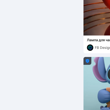
Лампа для ча
сердца
FB Desig
