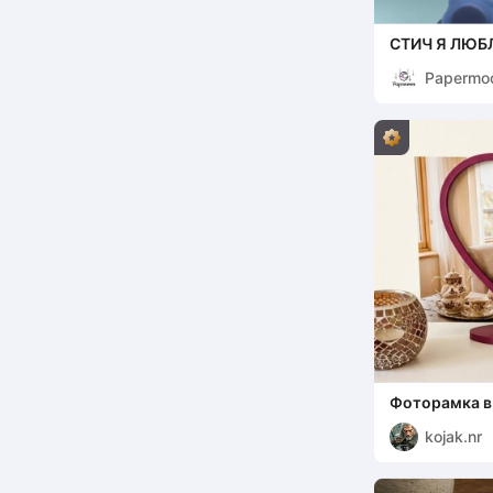
СТИЧ Я ЛЮБ
Papermo
Фоторамка в
«Mum» – Иде
kojak.nr