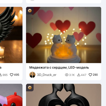
а
Медвежата с сердцем, LED-модель
3D_Druck_er
495

290
995
3.1K
447

