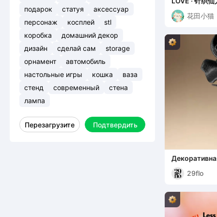
LOVE · 针
打印
подарок
статуя
аксессуар
花田小猫
персонаж
косплей
stl
коробка
домашний декор
дизайн
сделай сам
storage
орнамент
автомобиль
настольные игры
кошка
ваза
стенд
современный
стена
лампа
Перезагрузите
Подтвердить
Декоративна
29flo