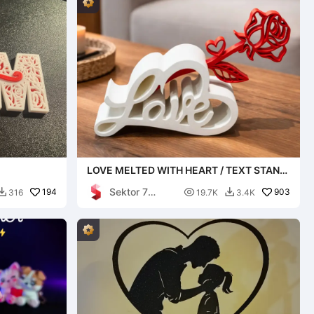
LOVE MELTED WITH HEART / TEXT STAND
/ VALENTINE
Sektor 7
194

903
316
19.7K
3.4K


Studios