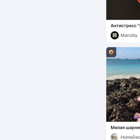
Антистресс "
Marcidy
Милая шарни
сердечками
HomeDec