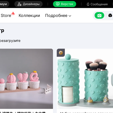
миум

Дизайнеры
Верстак

Сообщения



Store
Коллекции
Подробнее


тр
резагрузите