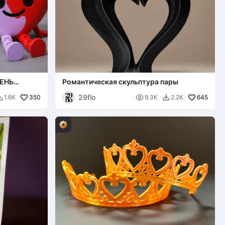
ЕНЬ
Романтическая скульптура пары
КОЕ СЕРДЦЕ
29flo
350

645
1.6K
9.3K
2.2K

