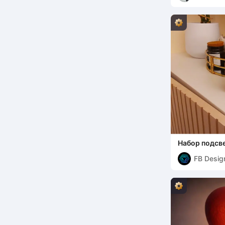
Набор подсве
"Любовное с
FB Desig