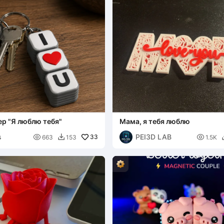
р "Я люблю тебя"
Мама, я тебя люблю
s
PEI3D LAB

33

663
153
1.5K
