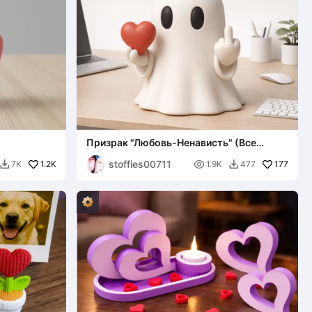
Призрак "Любовь-Ненависть" (Все
сложно)
stoffies00711
1.2K

177
7K
1.9K
477

