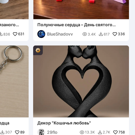
язаного
Полуночные сердца – День святого
Валентина
BlueShadovv
631

336
836
3.4K
617


ердца
Декор "Кошачья любовь"
29flo
89

758
307
13.3K
2.7K

