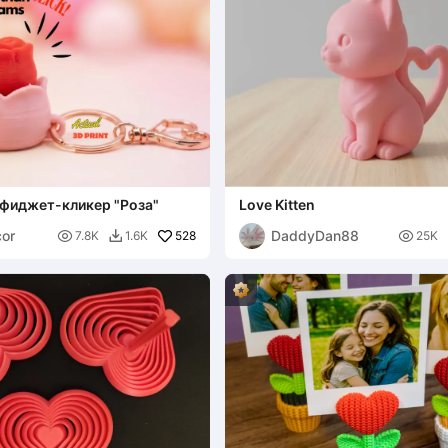
фиджет-кликер "Роза"
Love Kitten
or
DaddyDan88

528

7.8K
1.6K
25K
