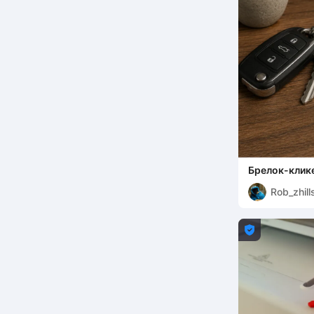
Брелок-клике
Rob_zhill
