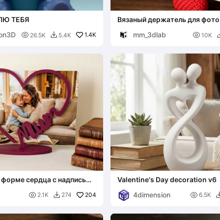
ЛЮ ТЕБЯ
Вязаный держатель для фото 
сердца
on3D
mm_3dlab

1.4K

26.5K
5.4K
10K

 форме сердца с надписью
Valentine's Day decoration v6
альный подарок
4dimension

204

2.1K
274
6.5K
