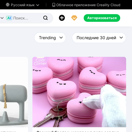
Облачное приложение Creality Cloud

Русский язык




Авторизоваться

