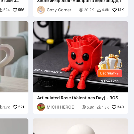
етики и
Звонкий брелок-макарон в виде сердца
Cozy Corner
556

1.1K
524
20.2K
4.8K


Бесплатны
е подарки
Articulated Rose (Valentines Day) - ROSA
FLEXY
MICHI HEROE
521

349
1.7K
5.8K
1.8K

