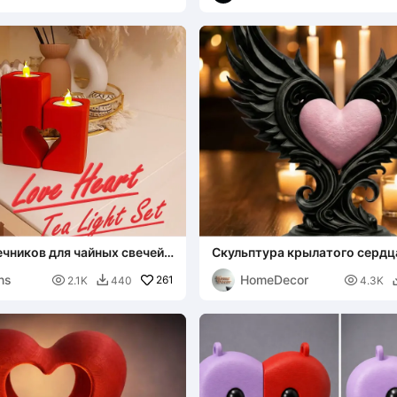
чников для чайных свечей
Скульптура крылатого сердц
ердце"
ns
HomeDecor

261

2.1K
440
4.3K
