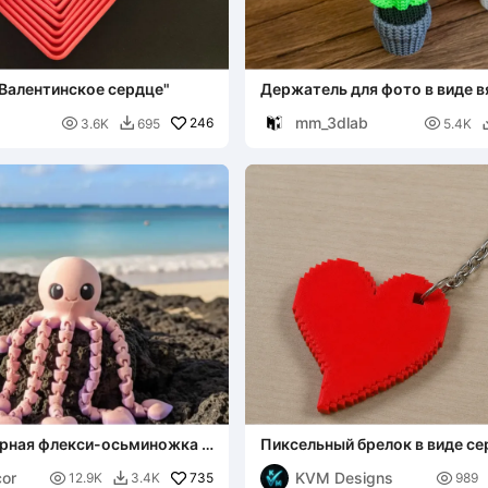
Валентинское сердце"
Держатель для фото в виде в
сердца и растения
mm_3dlab

246

3.6K
695
5.4K

рная флекси-осьминожка с
Пиксельный брелок в виде с
or
KVM Designs

735

12.9K
3.4K
989
