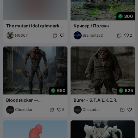
300
The mutant idol grimdark
Крипер / Ползун
keychain
HGS67
Brainbits3D
2


550
525
Bloodsucker —
Burer - S.T.A.L.K.E.R.
S.T.A.L.K.E.R.
Chezodar
5
Chezodar

