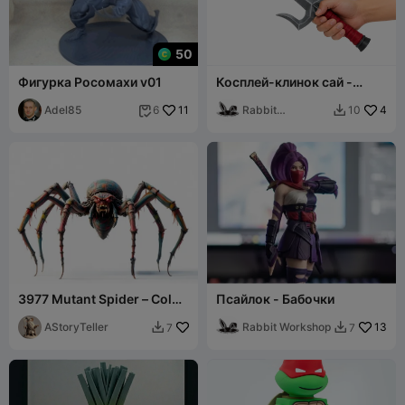
50
Фигурка Росомахи v01
Косплей-клинок сай -
Черепашки-ниндзя
Adel85
11
Rabbit
4
6
10


Workshop
3977 Mutant Spider – Color
Псайлок - Бабочки
3D Model animals DND STL
AStoryTeller
Rabbit Workshop
13
7
7

