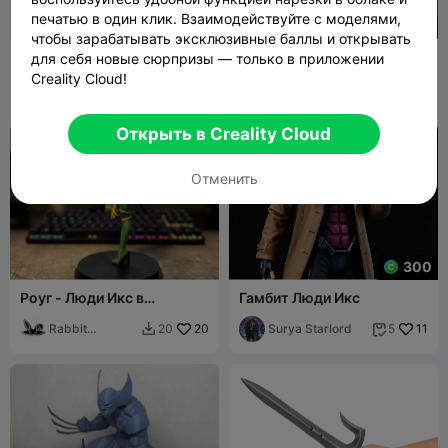
печатью в один клик. Взаимодействуйте с моделями,
чтобы зарабатывать эксклюзивные баллы и открывать
Шарнирный крипер-
Фигурка оборотня
для себя новые сюрпризы — только в приложении
мутант
Creality Cloud!
JorgeLP
34
29flo
254
127
390


Открыть в Creality Cloud
Отменить
300
Роуг - Люди Икс в
Гамбит Люди Икс
действии
Rabbit
20
Surya Starlord
11
20
5


Workshop