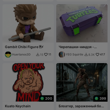
Gambit Chibi Figure 🃏⚡
Черепашки-ниндзя -
Инкрустация коробки для
Huertanos3D
11
игрушек
YEG Squirtle
417
15
8.3K


200
399
Kuato Keychain
Блоатер, зараженный босс
— The Last of Us