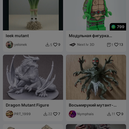
799
leek mutant
Модульная фигурка
Рафаэля из TMNT
yelonek
9
Next lv 3D
13
5
1


Dragon Mutant Figure
Восьмирукий мутант-
зомби, монстр ужасов
PRT_1999
7
Nymphais
9
22
11

