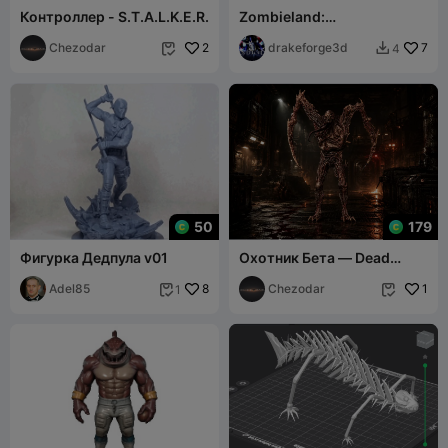
Контроллер - S.T.A.L.K.E.R.
Zombieland:
Мутировавший зомби-
Chezodar
2
громила
drakeforge3d
7
4


50
179
Фигурка Дедпула v01
Охотник Бета — Dead
Space
Adel85
8
Chezodar
1
1

