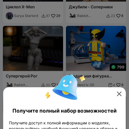
Циклоп X-Men
Джубили - Соперники
Surya Starlord
29
Rabbit
8
87
23


Workshop
799
Супергерой Рог
Модульная фигурка
Росомахи
Rabbit
16
Next lv 3D
9
30
4


Workshop

Получите полный набор возможностей
Получите доступ к полной информации о моделях,
воспользуйтесь удобной функцией нарезки в облаке и