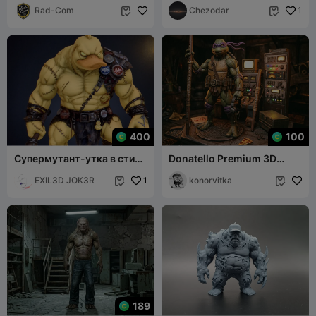
Rad-Com
Chezodar
1


400
100
Супермутант-утка в стиле
Donatello Premium 3D
чиби
Printable Lab Diorama /
EXIL3D JOK3R
1
Statue
konorvitka


189