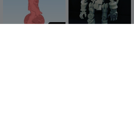
100
futuristic football mutant 1
Нанобо монстр TMNT
HGS67
2
Ozvald-3D
4
6


400
Магнето Marvel Rivals
Mutant Girl
Thinkspace
5
Crosslances
1
4


NSFW