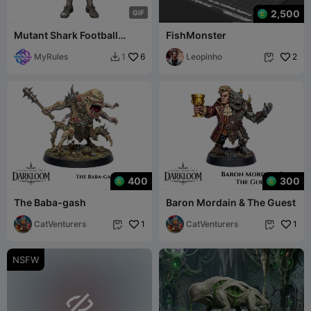
2,500
G
I
F
Mutant Shark Football
FishMonster
Enforcer
MyRules
6
Leopinho
2
1


400
300
The Baba-gash
Baron Mordain & The Guest
CatVenturers
1
CatVenturers
1


NSFW
