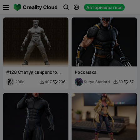

Creality Cloud
Авторизоваться



#128 Статуя свирепого
Росомаха
когтистого мутанта-
супергероя Росомахи
29flo
206
Surya Starlord
57
407
89

