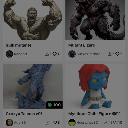
hulk mutante
Mutant Lizard
Kandori
4
Surya Starlord
5
5
5


100
Статуя Таноса v01
Mystique Chibi Figure 🔵🦸‍♀️
Adel85
8
Huertanos3D
10
1
11

