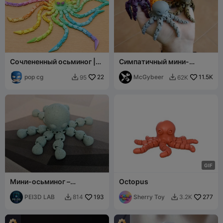
Сочлененный осьминог |
Симпатичный мини-
Многоцветный и
осьминог
составной
pop cg
22
McGybeer
11.5K
95
62K


G
I
F
Мини-осьминог –
Octopus
Подвижный брелок
PEI3D LAB
193
Sherry Toy
277
814
3.2K

