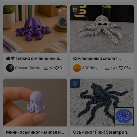
🐙💜 Гибкий сочлененный
Сочлененный скелет
детеныш осьминога
осьминога
Gaspar Giarda
31
3DPrintyi
954
26
2.4K



Мини-осьминог – милая и
Осьминог Flexi Steampunk
быстрая печать
с длинными щупальцами