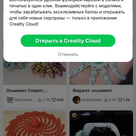
печатью в один клик. Взаимодействуйте с моделями,
чтобы зарабатывать эксклюзивные баллы и открывать
Октоплант - Осьминог для
Милый шарнирный
для себя новые сюрпризы — только в приложении
укоренения черенков в
осьминог
Creality Cloud!
воде
eyf_design
341
HomeDecor
296
8
1.1K


Открыть в Creality Cloud
Отменить
Осьминог Спирит
Фиджет-осьминог
бесплатно!
NozzleNook
646
UeSVulcain
1.2K
2.3K
4.3K


bottega3d