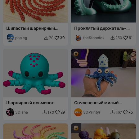
Шипастый шарнирный
Проклятый держатель-
осьминог
щупальце - контроллер
pop cg
30
PS5
theStonefox
61
79
250


Шарнирный осьминог
Сочлененный милый
осьминог
3Diana
29
3DPrintyi
75
132
297

