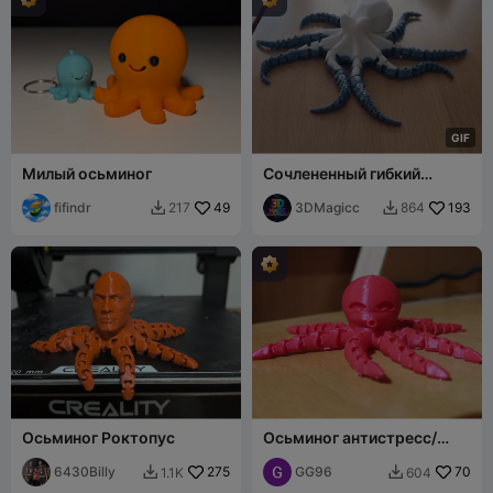
G
I
F
Милый осьминог
Сочлененный гибкий
осьминог, печатается
fifindr
49
целиком
3DMagicc
193
217
864


Осьминог Роктопус
Осьминог антистресс/
подвижный
6430Billy
275
GG96
70
1.1K
604

