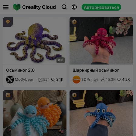

Creality Cloud
Авторизоваться




G
I
F
Осьминог 2.0
Шарнирный осьминог
McGybeer
3.1K
3DPrintyi
4.2K
554
15.3K

