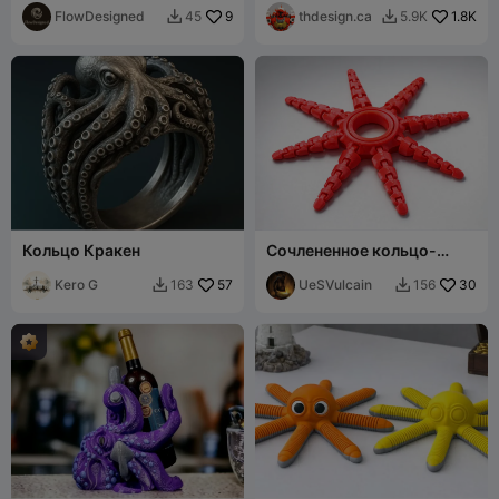
FlowDesigned
9
(спираль,
thdesign.ca
1.8K
45
5.9K


артикулированный
Кольцо Кракен
Сочлененное кольцо-
осьминог – гибкий
Kero G
57
антистресс 3D-печатный
UeSVulcain
30
163
156


STL