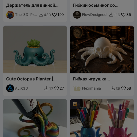
Держатель для винной
Гибкий осьминог со
бутылки в виде осьминога
спиральными щупальцами
The_3D_Prin
190
– шарнирный
FlowDesigned
35
430
116


t_Guy
Cute Octopus Planter |
Гибкая игрушка
Succulent Pot
"Осьминог-череп" -
ALIX3D
27
Шарнирная
Fleximania
58
17
35


коллекционная фигурка