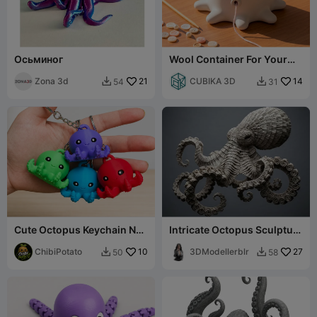
Осьминог
Wool Container For Your
Grandma
Zona 3d
21
CUBIKA 3D
14
54
31


Cute Octopus Keychain NO
Intricate Octopus Sculpture
SUPPORTS
– Detailed Ocean Creature
ChibiPotato
10
Art
3DModellerblr
27
50
58

