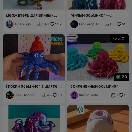
Держатель для винных
Милый осьминог —
бутылок в виде осьминога
настольный друг
All Things
232
FileForgeDesi
59
346
150


STL Rob
gn
70 % Off
20
Гибкий осьминог в шляпе -
сочлененный осьминог
печать целиком - без
поддержек
Flexi-Mania
19
timtombola
5
47
6

