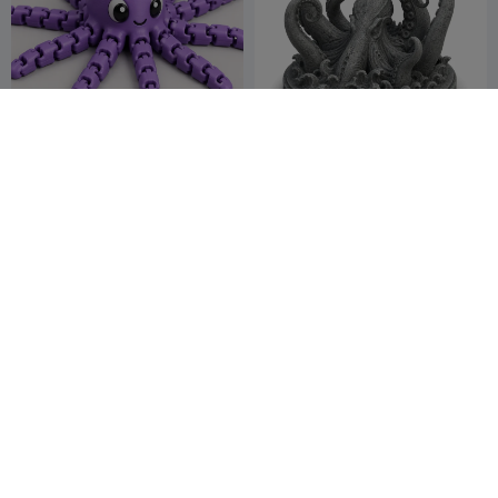
purple octopus
Кракен
AryanGarg777
5
Neexus
6
29
15


Шарнирный осьминог-
Гибкий осьминог - Печать
принцесса
в сборе
Sherry Toy
25
Little Mac
36
74
149


Designs