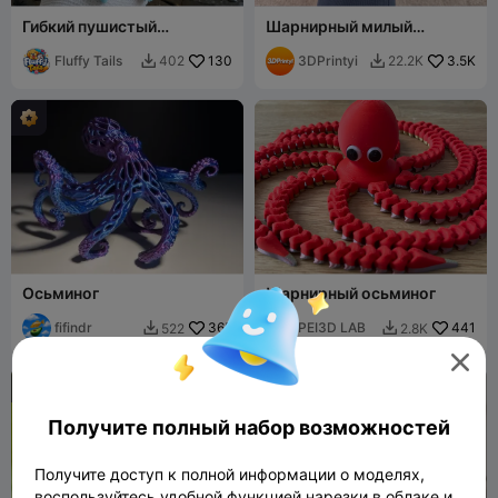
Гибкий пушистый
Шарнирный милый
осьминог — шарнирная
осьминог
игрушка, брелок и магнит
Fluffy Tails
130
3DPrintyi
3.5K
402
22.2K


Осьминог
Шарнирный осьминог
fifindr
365
PEI3D LAB
441
522
2.8K




Получите полный набор возможностей
Получите доступ к полной информации о моделях,
воспользуйтесь удобной функцией нарезки в облаке и