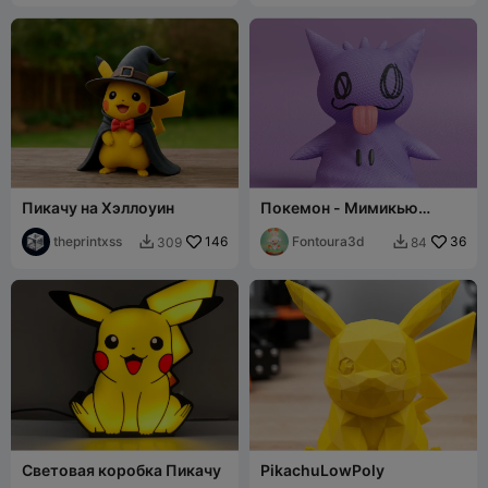
Пикачу на Хэллоуин
Покемон - Мимикью
Генгар
theprintxss
146
Fontoura3d
36
309
84


Световая коробка Пикачу
PikachuLowPoly