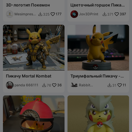
3D-логотип Покемон
Цветочный горшок Пикачу
- Многоцветный
Mesimpressi
177
Jov3DPrint
397
325
371


ons3D
Пикачу Mortal Kombat
Триумфальный Пикачу -
Готов к покраске
panda 666111
36
Rabbit
11
76
31


Workshop