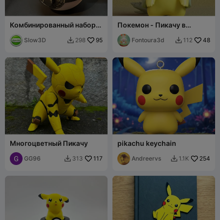
Комбинированный набор:
Покемон - Пикачу в
Покебол и шарнирный
костюме Тиранитара
Пикачу
Slow3D
95
Fontoura3d
48
298
112


Многоцветный Пикачу
pikachu keychain
GG96
117
Andreervs
254
313
1.1K

