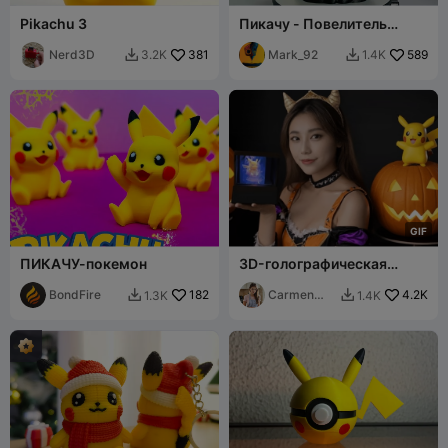
Pikachu 3
Пикачу - Повелитель
Молний (разборная
Nerd3D
381
версия)
Mark_92
589
3.2K
1.4K


G
I
F
ПИКАЧУ-покемон
3D-голографическая
система на Хэллоуин
BondFire
182
(тема "Тыква Пикачу")
Carmen
4.2K
1.3K
1.4K


Chan