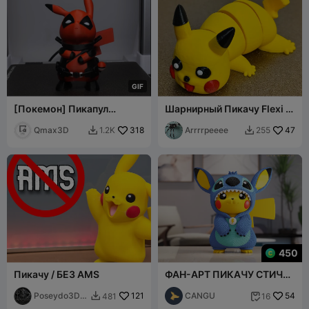
G
I
F
[Покемон] Пикапул
Шарнирный Пикачу Flexi -
Многоцветный Пикачу x
модель из нескольких
Дедпул
Qmax3D
318
частей, не требует CFS /
Arrrrpeeee
47
1.2K
255


AMS
450
Пикачу / БЕЗ AMS
ФАН-АРТ ПИКАЧУ СТИЧ
КРЮЧКОМ (БЕЗ AMS) -
Poseydo3DP
121
МНОГОЧАСТНАЯ
CANGU
54
481
16


rint