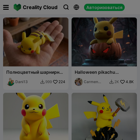

Creality Cloud
Авторизоваться



Полноцветный шарнирный
Halloween pikachu
Пикачу — брелок
pumpkin
Dani13
224
Carmen
4.8K
999
2K


Chan