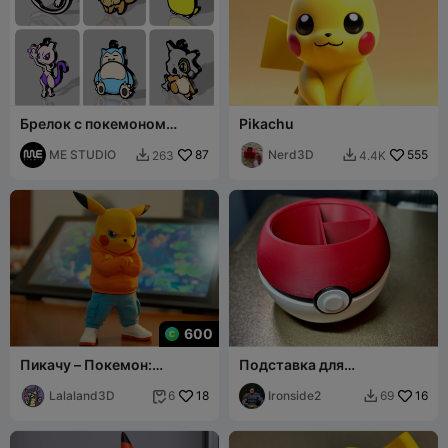
Брелок с покемоном
Pikachu
Псидаком
ME STUDIO
87
Nerd3D
555
263
4.4K


600
Пикачу – Покемон:
Подставка для
Городские вайбы -
карандашей в виде
(Многочастный / Без
Lalaland3D
18
покебола
Ironside2
16
6
69


АМС/3mf)