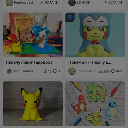
Fontoura3d
34
3D-ROK
14
60
69



Пикачу ловит Гаярдоса —
Покемон - Пикачу в
подставка для
костюме Снорлакса
демонстрации карт
Bob Donker
9
Fontoura3d
453
18
966


Pokémon TCG