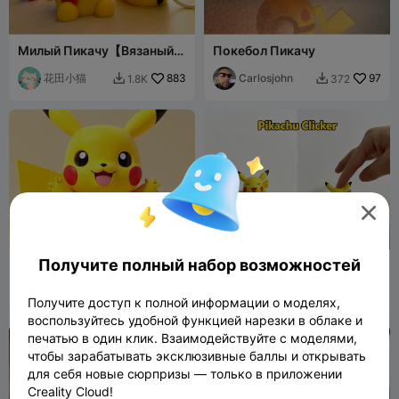
Милый Пикачу【Вязаный】
Покебол Пикачу
брелок-игрушка
花田小猫
883
Carlosjohn
97
1.8K
372



Получите полный набор возможностей
Pikachu V2
Кликер "Покебол с
Пикачу"
Nerd3D
462
pop cg
104
3.4K
376


Получите доступ к полной информации о моделях,
воспользуйтесь удобной функцией нарезки в облаке и
печатью в один клик. Взаимодействуйте с моделями,
чтобы зарабатывать эксклюзивные баллы и открывать
для себя новые сюрпризы — только в приложении
Creality Cloud!