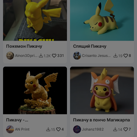
Покемон Пикачу
Спящий Пикачу
Ainon3Dprin
331
Crisanto Jesus
8
1.2K
19


t cz
Balladares
Пикачу -
Пикачу в пончо Магикарпа
Высокодетализированная
статуэтка
AN Print
4
Johanz1982
7
15
14

