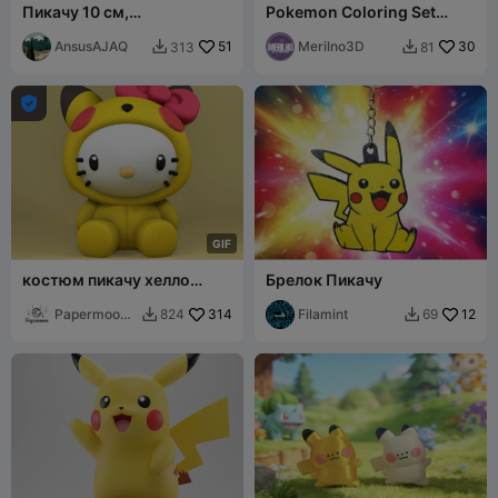
Пикачу 10 см,
Pokemon Coloring Set
многосоставная модель
Charmander Pikachu
без CFS
AnsusAJAQ
51
Squirtle
Merilno3D
30
313
81



G
I
F
костюм пикачу хелло
Брелок Пикачу
китти
Papermoon3
314
Filamint
12
824
69


D