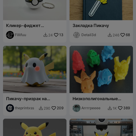
Кликер-фиджет
Закладка Пикачу
"Грустный Пикачу"
Fillifuu
13
Detail3d
68
24
246


Пикачу-призрак на
Низкополигональные
Хэллоуин
брелоки с покемонами
theprintxss
209
Arrrrpeeee
389
290
1K

