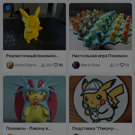

Реалистичный покемон
Настольная игра Покемон
Пикачу
Ainon3Dprint
86
Maria Rose
12
584
13


cz
Покемон - Пикачу в
Подставка "Пикачу-
костюме Саламенса
детектив"