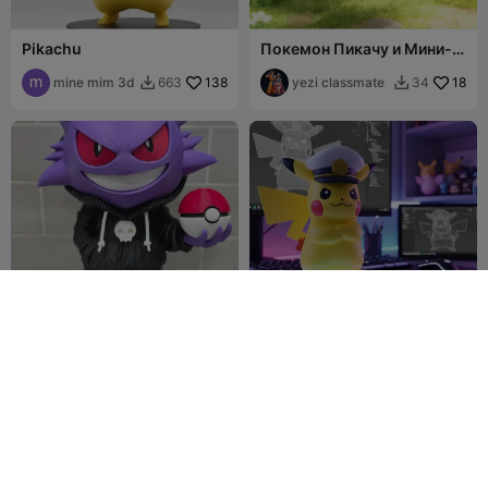
Pikachu
Покемон Пикачу и Мини-
Пикачу: многоцветная
mine mim 3d
138
монолитная печать
yezi classmate
18
663
34


Gengar Urbano pokemon
Pokemon Picachu
Lord-
16
Meritory
219
70
669


Raymond-
Ramirez