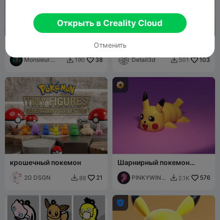
Открыть в Creality Cloud
Пикачу – кейкап для
Брелок Пикачу
Отменить
механической клавиатуры
в стиле Покемон
Monsieur
38
Detail3d
103
190
501


Pierre
крошечный покемон
Шарнирный покемон
Пикачу Flexi
2G DSGN
21
PINKYWING
576
88
2.1K


S
