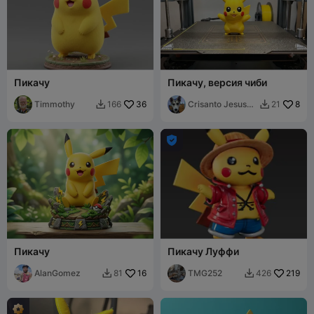
Пикачу
Пикачу, версия чиби
Timmothy
36
Crisanto Jesus
8
166
21


Balladares

Пикачу
Пикачу Луффи
AlanGomez
16
TMG252
219
81
426

