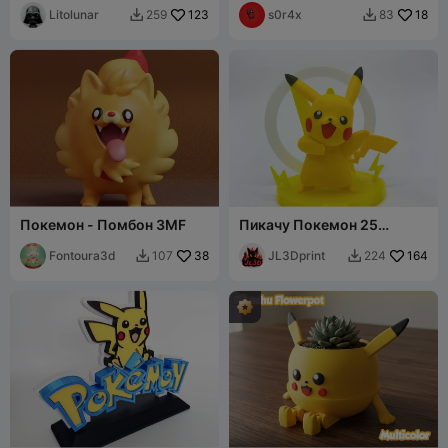
Litolunar
123
s0r4x
18
259
83


Покемон - Помбон 3MF
Пикачу Покемон 25
Пикачу — радостная поза
Fontoura3d
38
+ магнитное основание
JL3Dprint
164
107
224


для светильника