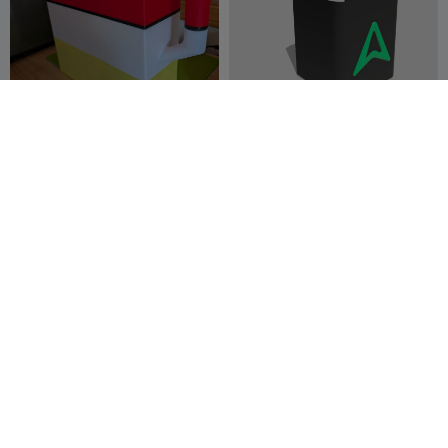
Контейнер для отходов
Желоб для сброса
филамента Creality K2 Plus
отходов Creality K2 SE
zcubed
273
DSPrints
145
1.3K
768


Creality K2 PRO желоб для
Южный Парк: Мистер
сбора отходов + Бокс
Хэнки, Рождественская
vfrgaz
425
Какашка в шапке Санты,
Millin3dStudio
50
3K
77


многоцветный