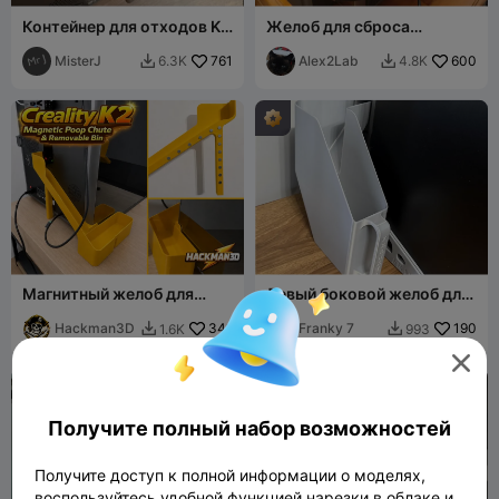
Контейнер для отходов K2
Желоб для сброса
(Pro) / съемное ведерко
отходов – K2 PRO
для отходов
MisterJ
761
(переднее
Alex2Lab
600
6.3K
4.8K


перенаправление CFS),
симметричный
Магнитный желоб для
Левый боковой желоб для
отходов и съемный
отходов K2 Plus с
контейнер для Creality K2
Hackman3D
341
корзиной
Franky 7
190
1.6K
993




Получите полный набор возможностей
Получите доступ к полной информации о моделях,
воспользуйтесь удобной функцией нарезки в облаке и