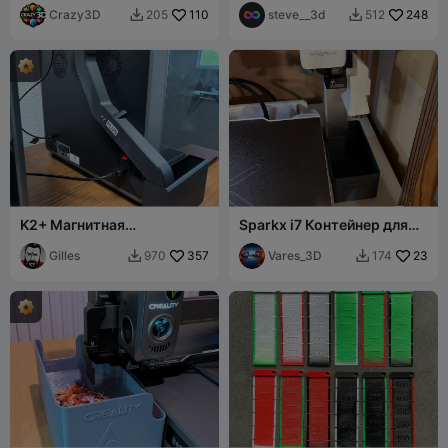
магнитов
Crazy3D
110
“scoopNbag”
steve__3d
248
205
512


K2+ Магнитная
Sparkx i7 Контейнер для
направляющая +
отходов / очистки
контейнер для левой
Gilles
357
Vares_3D
23
970
174


стороны