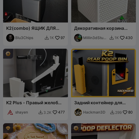
K2(combo) ЯЩИК ДЛЯ
Декоративная корзина
ОТХОДОВ
Creality Mega Poop для K2
Blu3Chips
97
plus pro K1
Millin3dStudi
430
1K
1K


o
K2 Plus - Правый желоб
Задний контейнер для
для отходов со съемным
отходов K2 — Компактная
контейнером
shayen
477
магнитная система
Hackman3D
80
3.2K
299


