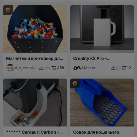
Магнитный контейнер для
Creality K2 Pro -
отходов для K2 Plus
Компактный контейнер
d_v_ermako
488
для сбора отходов с
LMaker
12
1.5K
68


v
ручкой
****** Centauri Carbon -
Совок для кошачьего
лоток для отходов без
туалета с пакетом