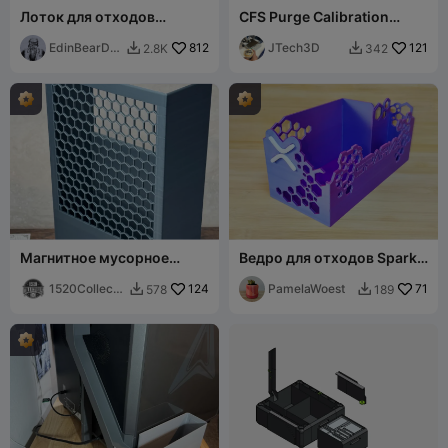
Лоток для отходов
CFS Purge Calibration
Creality Hi
Swatches
EdinBearDra
812
JTech3D
121
2.8K
342


gon
Магнитное мусорное
Ведро для отходов Spark
ведро K2 Pro - Низкий
X i7
профиль
1520Collecti
124
PamelaWoest
71
578
189


bles