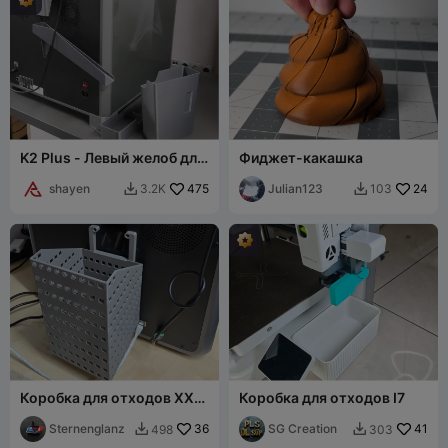
K2 Plus - Левый желоб для
Фиджет-какашка
отходов со съемным
контейнером / Без
shayen
475
Julian123
24
3.2K
103


поддержек
Коробка для отходов XXL
Коробка для отходов I7
для K2 Pro
Sternenglanz
36
SG Creation
41
498
303

