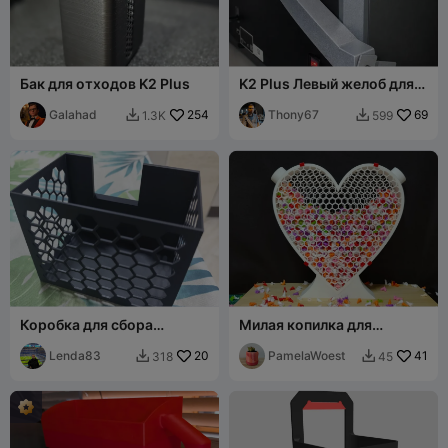
Бак для отходов K2 Plus
K2 Plus Левый желоб для
отходов
Galahad
254
Thony67
69
1.3K
599


Коробка для сбора
Милая копилка для
отходов K2
обрезков 💖✨
Lenda83
20
PamelaWoest
41
318
45

