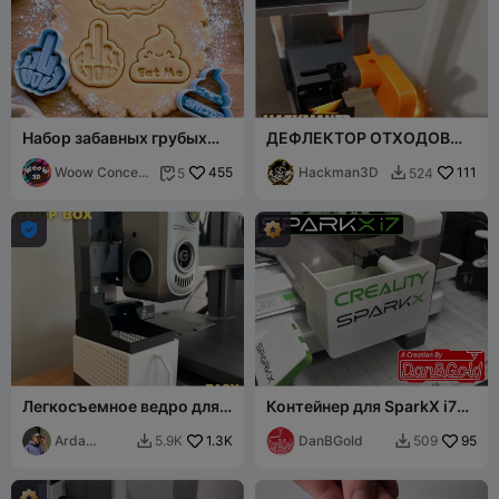
Набор забавных грубых
ДЕФЛЕКТОР ОТХОДОВ
формочек для печенья
ОЧИСТКИ SPARKX i7
Woow Concept
455
Hackman3D
111
5
524


3D

Легкосъемное ведро для
Контейнер для SparkX i7
отходов - Creality Hi
от DanBGold
Arda
1.3K
DanBGold
95
5.9K
509


Tohumoğlu
(Arda TML)