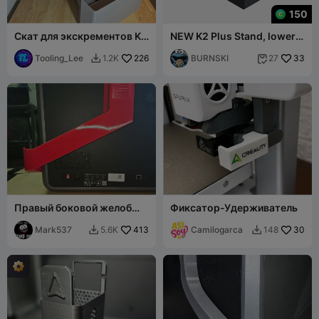
150
Скат для экскрементов K2
NEW K2 Plus Stand, lower
Plus совместим с
drawer with poop XXL tank
системой HKR Poo
Tooling_Lee
226
and chute
BURNSKI
33
1.2K
27


Правый боковой желоб
Фиксатор-Удерживатель
для отходов K2 Pro
Mark537
413
Camilogarca
30
5.6K
148

