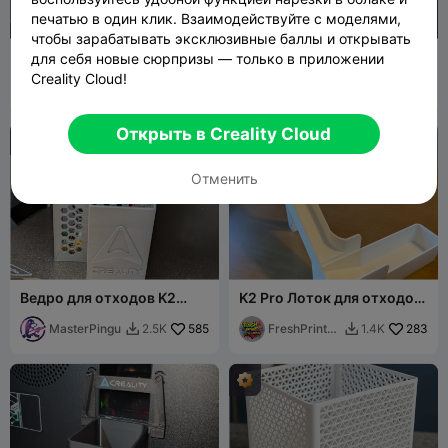
печатью в один клик. Взаимодействуйте с моделями,
чтобы зарабатывать эксклюзивные баллы и открывать
Компактное ведро для
Мини Creality K2 Plus, K2/
для себя новые сюрпризы — только в приложении
отходов | корзина |
Уловитель филамента
Creality Cloud!
(Sparkx i7)
Mazhin
159
AXIOM Prints
883
1.1K
77


Открыть в Creality Cloud
Отменить
Ведро для отходов K2
K2 Pro Лоток для отходов
(стандарт)
– Ремикс с магнитами на
MasterPingu
585
прессовой посадке
FreshPrintsB
283
2.5K
1.4K


A