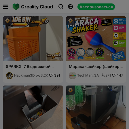

Creality Cloud
Авторизоваться



SPARKX i7 Выдвижной
Марака-шейкер (шейкер с
сборщик отходов
отходами филамента)
Hackman3D
391
TechMan_SA
147
3.2K
271

