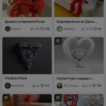
Дракон утерянной Розы
Шарнирная роза (День
святого Валентина)
Dalren
768
Molodos
4K
1.6K
14.6K


Kaldulren
ПОЛКА РОЗА
Скульптура сердца с
розой
BondFire
105
3D_Druck_e
799
82
2.1K


r