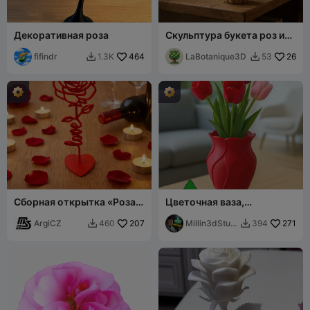
Декоративная роза
Скульптура букета роз из
воздушных шаров
fifindr
464
LaBotanique3D
26
1.3K
53


Сборная открытка «Роза
Цветочная ваза,
любви»
вдохновлённая
ArgiCZ
207
лепестками розы
Millin3dStudi
271
460
394


o