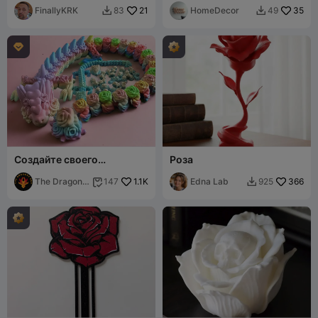
FinallyKRK
21
HomeDecor
35
83
49



Создайте своего
Роза
собственного дракона с
букетом роз
The Dragons
1.1K
Edna Lab
366
147
925


Den