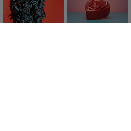
ЧЕРНАЯ ПОЛКА
Коробка-роза "Любовь"
BondFire
952
3DPaintLab
26
1K
78


Таящая роза любви – День
Держатель для салфеток
святого Валентина -
многоцветная без CFS
drakeforge3d
55
NovaStrata
23
96
86

