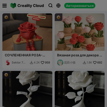

Creality Cloud
Авторизоваться



СОЧЛЕНЕННАЯ РОЗА-
Вязаная роза для декора |
ДРУГ / ПОДАРОК НА ДЕНЬ
Резьбовая сборка | Без
СВЯТОГО ВАЛЕНТИНА И
Sektor 7
959
поддержек, проста в
花田小猫
692
4.2K
1.8K


ДЕНЬ МАТЕРИ
Studios
печати