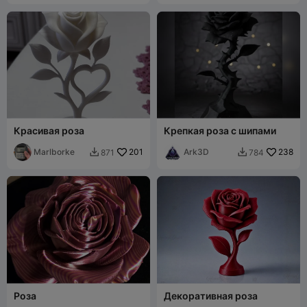
Красивая роза
Крепкая роза с шипами
Marlborke
201
Ark3D
238
871
784


Роза
Декоративная роза