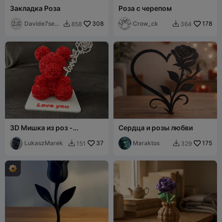
Закладка Роза
Роза с черепом
Davide7seve
308
Crow_ck
178
858
364


n
3D Мишка из роз -
Сердца и розы любви
Валентинский мишка из
роз (Настраиваемый
LukaszMarek
37
Maraktos
175
151
329


текст)