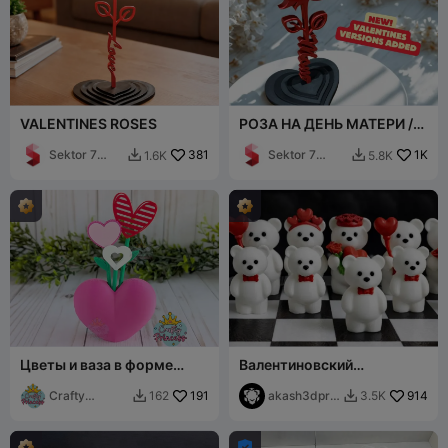
VALENTINES ROSES
РОЗА НА ДЕНЬ МАТЕРИ /
СТОЯЧАЯ РОЗА /
Sektor 7
381
ПОДАРОК
Sektor 7
1K
1.6K
5.8K


Studios
Studios
Цветы и ваза в форме
Валентиновский
сердца
спецвыпуск - Шахматы с
Crafty
191
плюшевыми мишками
akash3dprin
914
162
3.5K


Princess
ts
