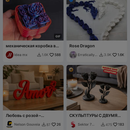
G
I
F
механическая коробка в
Rose Dragon
виде сердца
(многоцветная печать не
Idea mx
588
ErraticallyE
1.6K
1.6K
3.9K


требуется)
ccentric
Любовь с розой –
СКУЛЬПТУРЫ С ДВУМЯ
декоративное слово для
РОЗАМИ / ПОДАРОК НА
3D-печати
Nelson Gouveia
26
ДЕНЬ СВЯТОГО
Sektor 7
183
87
475


ВАЛЕНТИНА
Studios