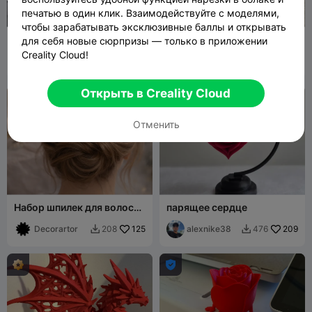
печатью в один клик. Взаимодействуйте с моделями,
чтобы зарабатывать эксклюзивные баллы и открывать
Articulated Rose
Роза со стеблем «Я тебя
для себя новые сюрпризы — только в приложении
(Valentines Day) - ROSA
люблю»
Creality Cloud!
FLEXY
MICHI
349
Molodos
622
1.9K
2.7K


HEROE
Открыть в Creality Cloud
Отменить
Набор шпилек для волос
парящее сердце
«Роза и Лотос»
Decorartor
125
alexnike38
209
208
476


