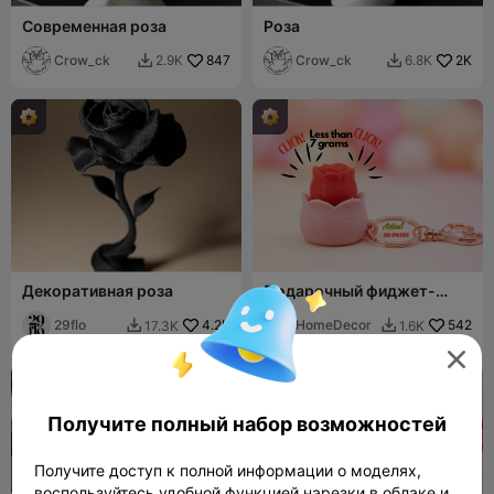
Современная роза
Роза
Crow_ck
847
Crow_ck
2K
2.9K
6.8K


Декоративная роза
Подарочный фиджет-
кликер "Роза"
29flo
4.2K
HomeDecor
542
17.3K
1.6K



Получите полный набор возможностей
Получите доступ к полной информации о моделях,
воспользуйтесь удобной функцией нарезки в облаке и