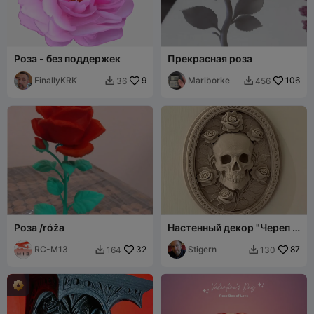
Роза - без поддержек
Прекрасная роза
FinallyKRK
9
Marlborke
106
36
456


Роза /róża
Настенный декор "Череп в
розах"
RC-M13
32
Stigern
87
164
130

