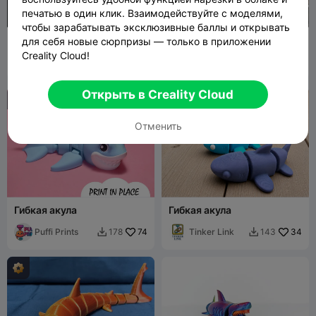
печатью в один клик. Взаимодействуйте с моделями,
чтобы зарабатывать эксклюзивные баллы и открывать
Акула
ARTICULATED SHARK
для себя новые сюрпризы — только в приложении
Creality Cloud!
3d Sattam
16
JUSTMAKE
766
222
3.7K


S
Открыть в Creality Cloud
Отменить
Гибкая акула
Гибкая акула
Puffi Prints
74
Tinker Link
34
178
143

