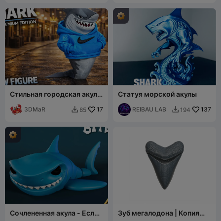
Стильная городская акула
Статуя морской акулы
в худи
3DMaR
17
REIBAU LAB
137
85
194


Сочлененная акула - Если
Зуб мегалодона | Копия
движется, значит, это еда
окаменелости