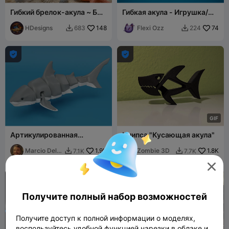
Гибкий брелок-акула ~ БЕЗ
Гибкая акула - Игрушка/
AMS ~ Печать за 30 минут
Брелок
HDesigns
148
Flexi Ozz
74
683
224




G
I
F
Артикулированная
Клипса "Кусающая акула"
большая белая акула
Marcio Del
1.9K
Zombie 3D
1.8K
7.1K
7.7K


Rei


Получите полный набор возможностей
Получите доступ к полной информации о моделях,
воспользуйтесь удобной функцией нарезки в облаке и