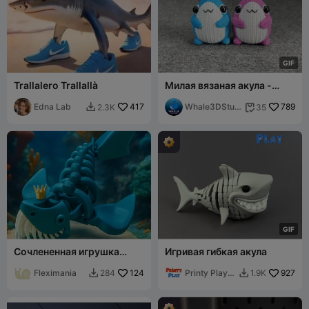
G
I
F
Trallalero Trallallà
Милая вязаная акула -
Крючком - Многоцветные
Edna Lab
417
STL и 3mf
Whale3DStudi
789
2.3K
35


o
G
I
F
Сочлененная игрушка
Игривая гибкая акула
Скелет Акулы-Короля с
короной
Fleximania
124
Printy Play
927
284
1.9K


3D