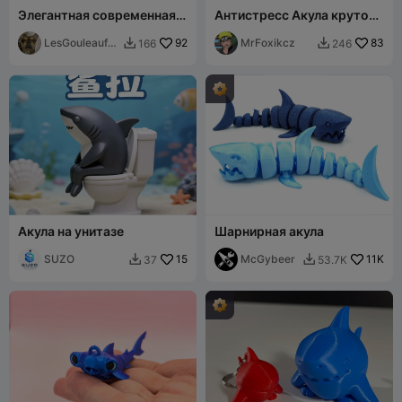
Элегантная современная
Антистресс Акула крутой
скульптура акулы
истребитель
LesGouleaufa
92
MrFoxikcz
83
166
246


milly
Акула на унитазе
Шарнирная акула
SUZO
15
McGybeer
11K
37
53.7K

