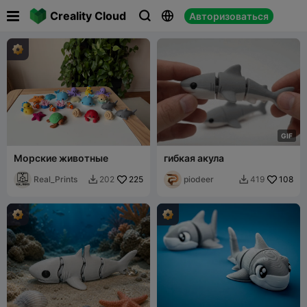

Creality Cloud
Авторизоваться



G
I
F
Морские животные
гибкая акула
Real_Prints
225
piodeer
108
202
419

