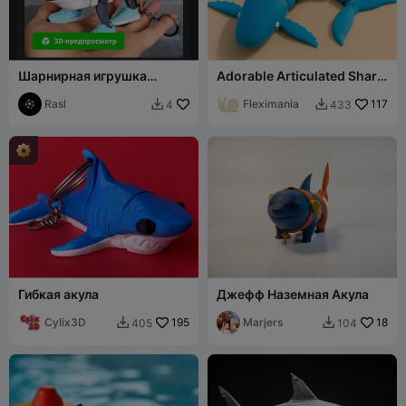
Шарнирная игрушка
Adorable Articulated Shark
Tralalero Trlala
Fidget Toy
Rasl
Fleximania
117
4
433


Гибкая акула
Джефф Наземная Акула
Cylix3D
195
Marjers
18
405
104

