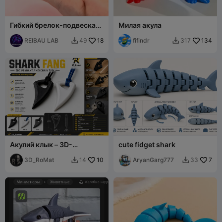
Гибкий брелок-подвеска
Милая акула
"Маленькая акула"
REIBAU LAB
18
fifindr
134
49
317


Акулий клык – 3D-
cute fidget shark
печатный EDC-кулон /
инструмент для брелока
3D_RoMat
10
AryanGarg777
7
14
33

