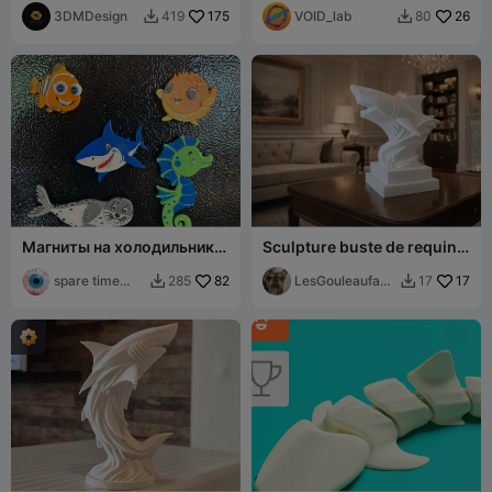
🦈😂
3DMDesign
175
VOID_lab
26
419
80


Магниты на холодильник
Sculpture buste de requin
"Морские существа 2"
moderne
spare time
82
LesGouleaufami
17
285
17


printer
lly