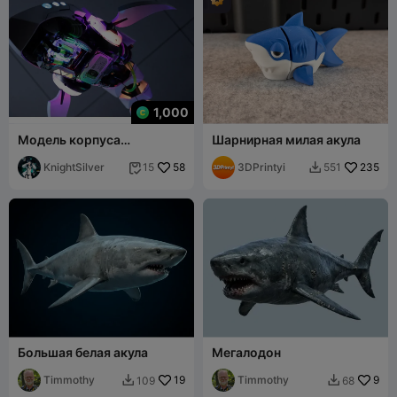
1,000
Модель корпуса
Шарнирная милая акула
компьютера Cooler Master
Shark X
KnightSilver
58
3DPrintyi
235
15
551


Большая белая акула
Мегалодон
Timmothy
19
Timmothy
9
109
68

