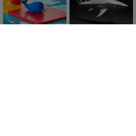
Китёнок
Low Poly Shark Sculpture –
Geometric Ocean Predator
Homee
6
Art
3DModellerblr
27
11
46


3D Printable Shark EDC
Брелок-акула
Keychain
3D_RoMat
7
3DRF GR
13
15
30

