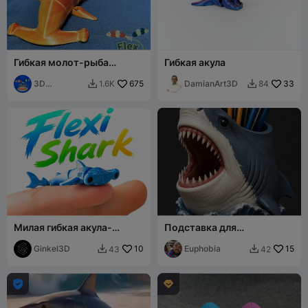
Гибкая молот-рыба
Гибкая акула
(печать целиком)
3D
675
DamianArt3D
33
1.6K
84


Flexseeds
Милая гибкая акула-
Подставка для
молот, сочлененный чиби-
карандашей в виде акулы
зверек
Ginkel3D
10
Euphobia
15
43
42



