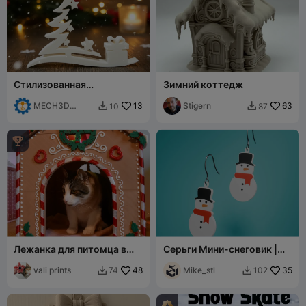
Стилизованная
Зимний коттедж
рождественская елка с
подарочной коробкой –
MECH3D
13
Stigern
63
10
87


праздничный декор
PRINTING

Лежанка для питомца в
Серьги Мини-снеговик |
виде пряничного домика
Серия Рождественские
vali prints
48
серьги | CFS
Mike_stl
35
74
102

