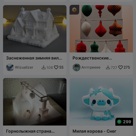
Заснеженная зимняя вилла
Рождественские
- Детализированная
украшения - различные
праздничная миниатюра
Wizualizer
55
стили елочных шаров -
Arrrrpeeee
275
106
727


спиральный завиток
299
Горнолыжная страна
Милая корова - Снег
чудес