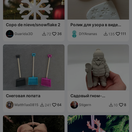
Copo de nieve/snowflake 2
Ролик для узора в виде
снежинки
Guarida3D
36
DIYAnanas
111
72
135


Снеговая лопата
Садовый гном-
сноубордист
Matth1as0815
64
Stigern
8
241
10

