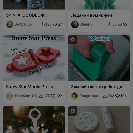
SPIN-A-DOODLE ❄️
Ледяной домик феи
Создатель снежинок!
Boyz Club
57
Stigern
55
123
63


Snow Star Mould Press
Зимний клин-скребок для
очистки стекол от льда и
TechMan_SA
122
снега с отсеком для
PengarouX
104
175
293


хранения