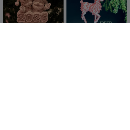
Рождественская игрушка
Коллекция декоративных
2026 года
украшений на елку в виде
Stigern
21
оленя 2025
REIBAU LAB
60
37
70


250
700
Снежная сова
STL по мотивам Джона
Сноу – Бюст Зимнего
The Dragons
201
Рыцаря – Игра престолов
Zyrax Studio
6
132
3


Den