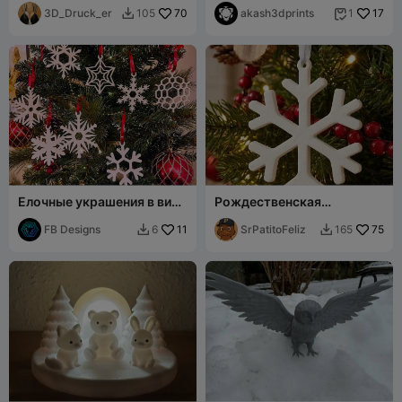
3D_Druck_er
70
akash3dprints
17
105
1


Елочные украшения в виде
Рождественская
снежинок
снежинка
FB Designs
11
SrPatitoFeliz
75
6
165

