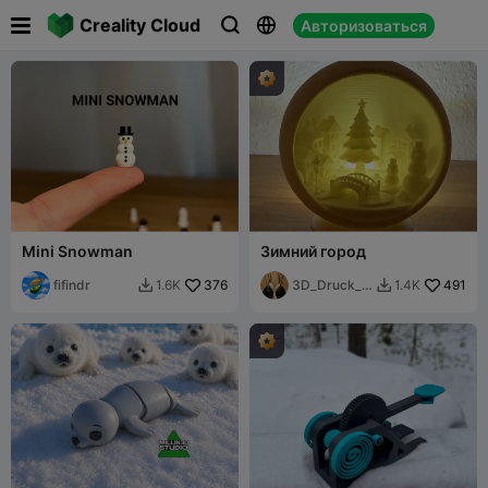

Creality Cloud
Авторизоваться



Mini Snowman
Зимний город
fifindr
376
3D_Druck_e
491
1.6K
1.4K


r