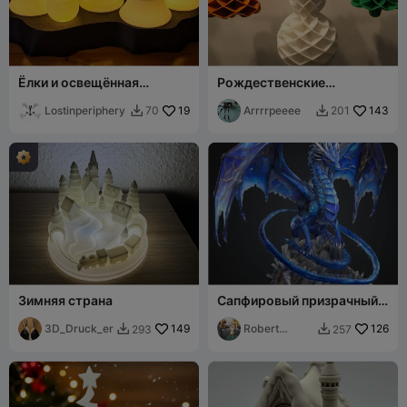
Ёлки и освещённая
Рождественские
подставка для чайных
украшения - Снеговик,
свечей
Lostinperiphery
19
Колокольчик, Елка -
Arrrrpeeee
143
70
201


Перекрестное
скручивание
Зимняя страна
Сапфировый призрачный
дракон
3D_Druck_er
149
Robert
126
293
257


Bossard