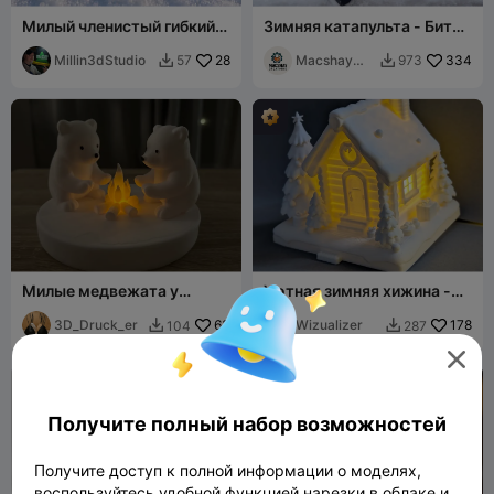
Милый членистый гибкий
Зимняя катапульта - Битва
тюлень-малыш
снежками
Millin3dStudio
28
Macshay
334
57
973


Creations
Милые медвежата у
Уютная зимняя хижина -
костра
курильница и держатель
3D_Druck_er
63
для светодиодов
Wizualizer
178
104
287



Получите полный набор возможностей
Получите доступ к полной информации о моделях,
воспользуйтесь удобной функцией нарезки в облаке и