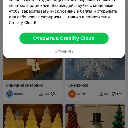
печатью в один клик. Взаимодействуйте с моделями,
чтобы зарабатывать эксклюзивные баллы и открывать
Рождественский венок с
Снежный барс - Уютные
для себя новые сюрпризы — только в приложении
Сантой
друзья
Creality Cloud!
Stigern
54
TomczukCust
173
90
93


oms
Открыть в Creality Cloud
Отменить
Сидящий снеговик
Снежинка
fifindr
83
ACNS
156
214
843


Projects