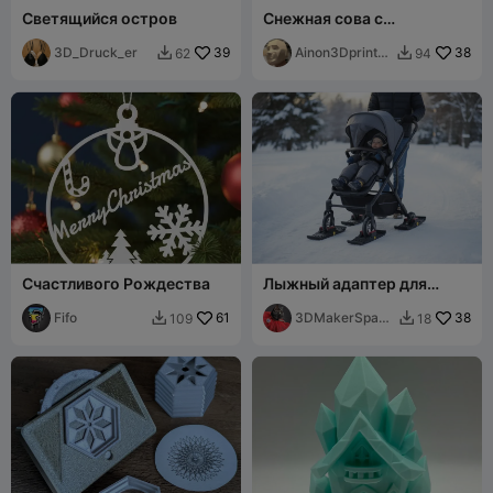
Светящийся остров
Снежная сова с
расправленными
3D_Druck_er
39
крыльями
Ainon3Dprint
38
62
94


cz
Счастливого Рождества
Лыжный адаптер для
узких шин: подходит для
Fifo
61
шин шириной до 2,3
3DMakerSpace
38
109
18


дюйма / 58 мм
Official