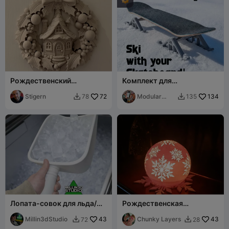
Рождественский
Комплект для
сказочный венок
переоборудования
Stigern
72
скейтборда в сноускейт
Modular
134
78
135


Mapping 3D
Лопата-совок для льда/
Рождественская
снега/песка,
колыбель «Эмбер-Глоу»
многофункциональный
Millin3dStudio
43
Chunky Layers
43
72
28


инструмент