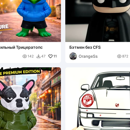
тильный Трицератопс
Бэтмен без CFS
OrangeSs

11

142
47
872
