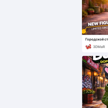
Городской с
3DMaR