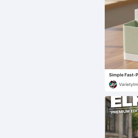
Simple Fast-P
VarietyI
5