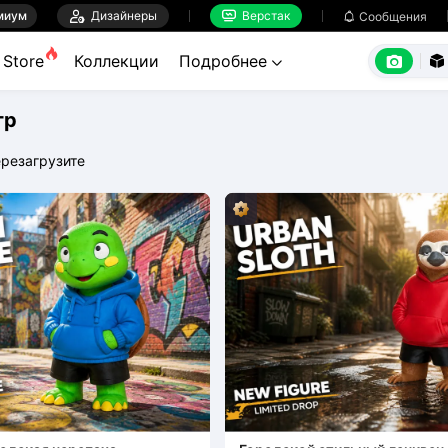
миум

Дизайнеры
Верстак

Сообщения



Store
Коллекции
Подробнее


тр
резагрузите