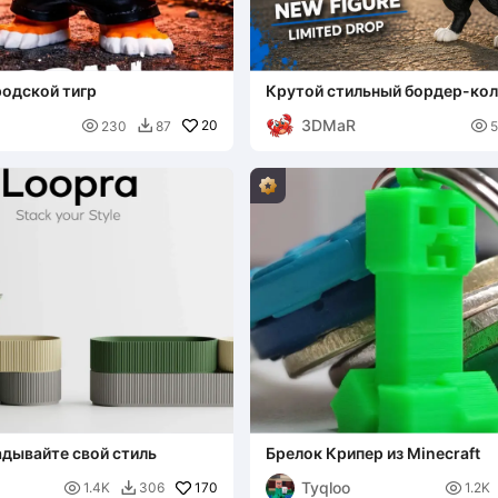
родской тигр
Крутой стильный бордер-кол
3DMaR

20

230
87
5

адывайте свой стиль
Брелок Крипер из Minecraft
Tyqloo

170

1.4K
306
1.2K
