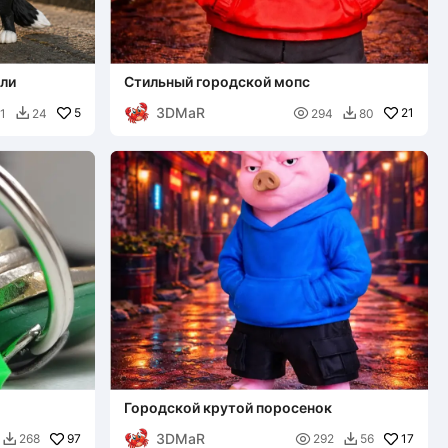
ли
Стильный городской мопс
3DMaR
5

21
1
24
294
80


Городской крутой поросенок
3DMaR
97

17
268
292
56

