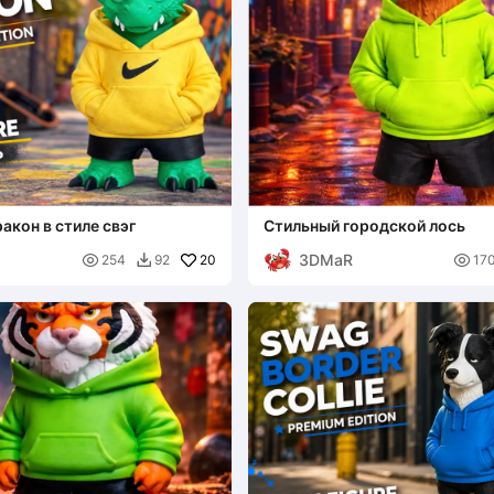
акон в стиле свэг
Стильный городской лось
3DMaR

20

254
92
17
