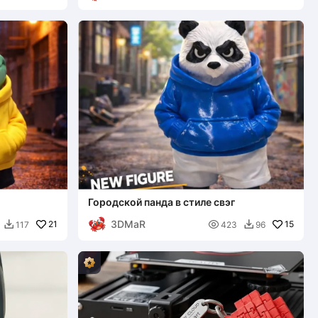
Городской панда в стиле свэг
3DMaR
21

15
117
423
96

