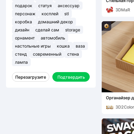
Стильная гор
подарок
статуя
аксессуар
3DMaR
персонаж
косплей
stl
коробка
домашний декор
дизайн
сделай сам
storage
орнамент
автомобиль
настольные игры
кошка
ваза
стенд
современный
стена
лампа
Перезагрузите
Подтвердить
Органайзер 
3D2Colo