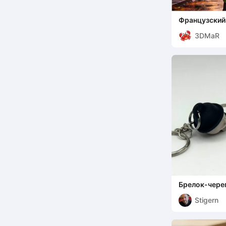
Французский
уличном сти
3DMaR
Брелок-чере
Stigern