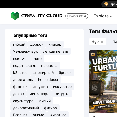

Пре
Explore
FlowPrint


Теги Филь
Популярные теги
style
Пе

гибкий
дракон
кликер
Человек-паук
легкая печать
покемон
лего
подставка для телефона
k2 плюс
шарнирный
брелок
держатель
home decor
фэнтези
игрушка
искусство
декор
миниатюра
фигурка
скульптура
милый
декоративный
фигура
Главная
аниме
животное