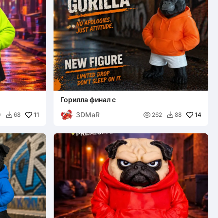
Горилла финал c
3DMaR
11

14
0
68
262
88

