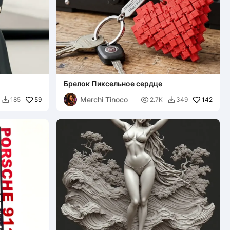
Брелок Пиксельное сердце
Merchi Tinoco
59

142
185
2.7K
349

