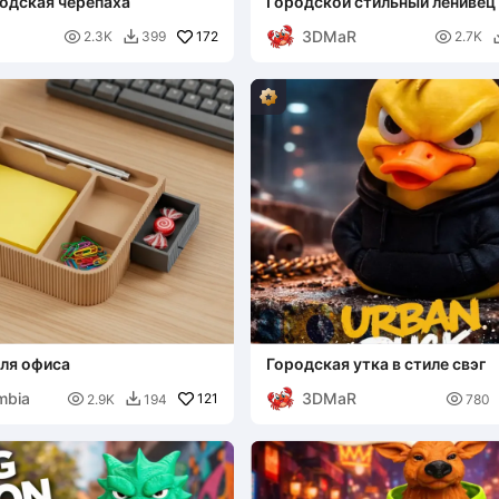
одская черепаха
Городской стильный ленивец
3DMaR

172

2.3K
399
2.7K

для офиса
Городская утка в стиле свэг
mbia
3DMaR

121

2.9K
194
780
