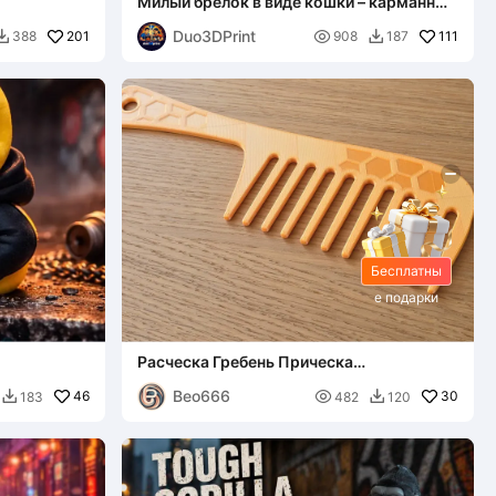
Милый брелок в виде кошки – карманный
друг в стиле каваи
Duo3DPrint
201

111
388
908
187


Бесплатны
е подарки
Расческа Гребень Прическа
Парикмахерская расческа
Beo666
46

30
183
482
120

