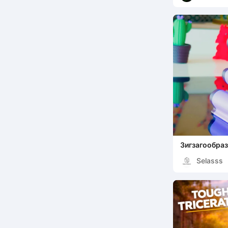
Зигзагообра
смартфона
Selasss