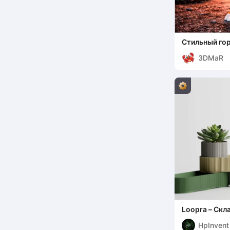
Стильный го
3DMaR
Loopra – Скл
HpInvent