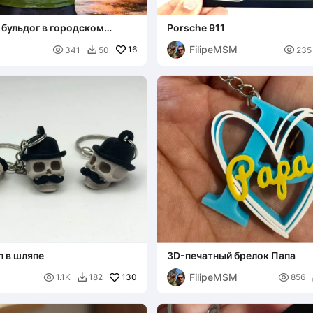
 бульдог в городском
Porsche 911
ле
FilipeMSM

16

341
50
235

п в шляпе
3D-печатный брелок Папа
FilipeMSM

130

1.1K
182
856
