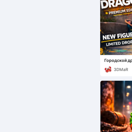
Городской др
3DMaR