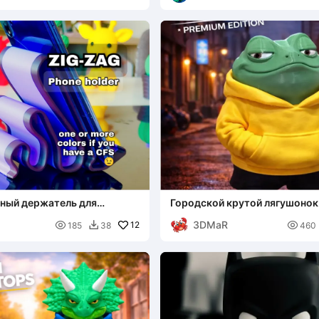
зный держатель для
Городской крутой лягушонок
3DMaR

12

185
38
460
