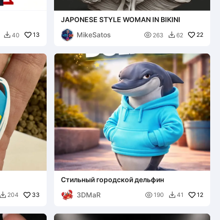
JAPONESE STYLE WOMAN IN BIKINI
MikeSatos
13

22
40
263
62


Стильный городской дельфин
3DMaR
33

12
204
190
41

