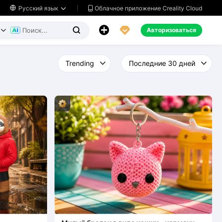
Облачное приложение Creality Cloud

Русский язык




Авторизоваться

