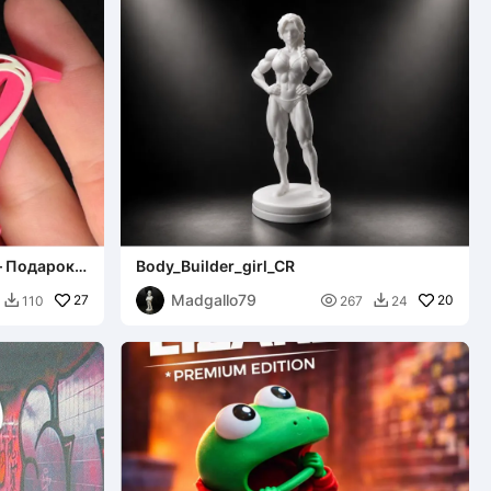
– Подарок
Body_Builder_girl_CR
Madgallo79
27

20
110
267
24

