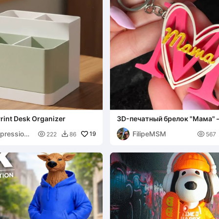
rint Desk Organizer
3D-печатный брелок "Мама" 
на День матери
mpression4
FilipeMSM

19

222
86
567
