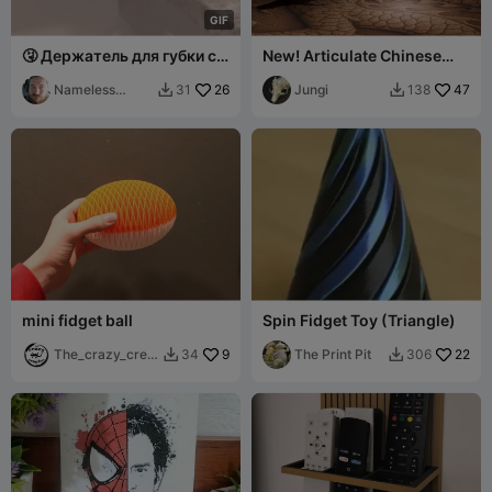
G
I
F
🤧 Держатель для губки с
New! Articulate Chinese
насморком – Почему это
Dragon! High quality!
вообще работает?!
Nameless
26
Jungi
47
31
138


ADHD
mini fidget ball
Spin Fidget Toy (Triangle)
The_crazy_creat
9
The Print Pit
22
34
306


or