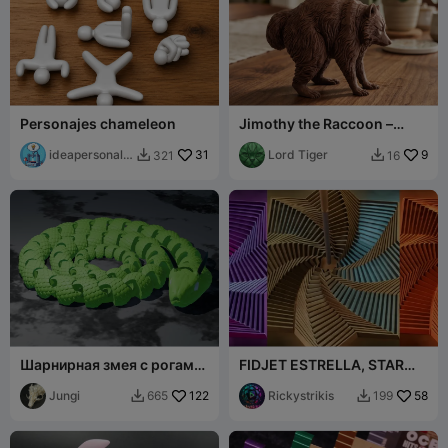
Personajes chameleon
Jimothy the Raccoon –
Wooden Version
ideapersonal3
31
Lord Tiger
9
321
16


d
Шарнирная змея с рогами
FIDJET ESTRELLA, STAR
2.0!
FIDJET, SPINNERS, EASY
Jungi
122
PRINT, FREE
Rickystrikis
58
665
199

