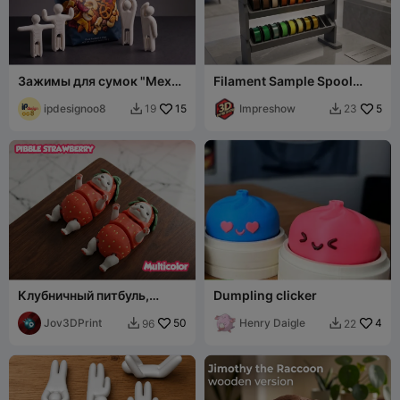
Зажимы для сумок "Меха-
Filament Sample Spool
хамелеоны", 8 поз
Stand display — Modular
ipdesignoo8
15
Impreshow
5
19
23


Клубничный питбуль,
Dumpling clicker
популярная собака -
многоцветный
Jov3DPrint
50
Henry Daigle
4
96
22

