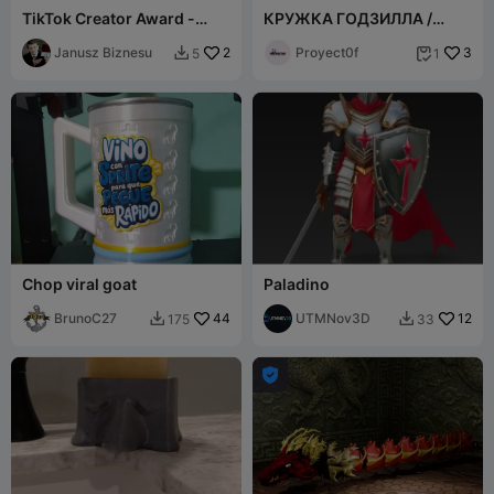
TikTok Creator Award -
КРУЖКА ГОДЗИЛЛА /
"Boss of the Internet"
Кружка Годзилла
Trophy
Janusz Biznesu
2
Proyect0f
3
5
1


Chop viral goat
Paladino
BrunoC27
44
UTMNov3D
12
175
33


