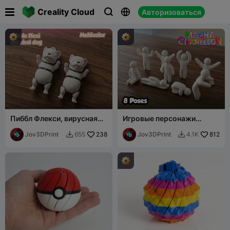

Creality Cloud
Авторизоваться



Пиббл Флекси, вирусная
Игровые персонажи
собака - Многоцветная
Механический хамелеон –
Jov3DPrint
238
8 поз + поза ожидания
Jov3DPrint
812
655
4.1K

