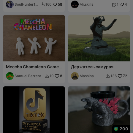
SoulHunter17
58
Mr.skills
4
160
1


01
Meccha Chamaleon Game
Держатель самурая
Character (4 Poses)
Samuel Barrera
8
Mashina
72
10
136


200