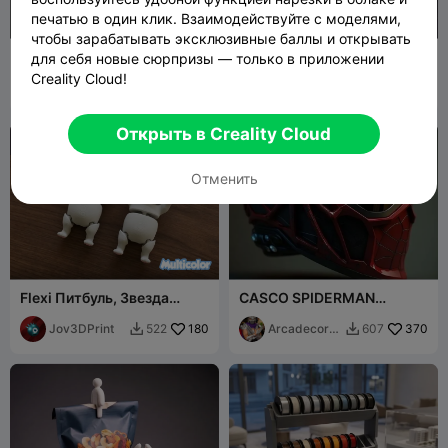
печатью в один клик. Взаимодействуйте с моделями,
чтобы зарабатывать эксклюзивные баллы и открывать
Алфавит и цифры
Трицератопс
для себя новые сюрпризы — только в приложении
Creality Cloud!
Prit P
193
Logan_GSM
192
762
572


Открыть в Creality Cloud
Отменить
Flexi Питбуль, Звезда
CASCO SPIDERMAN
соцсетей, Открытые глаза
FUTURISTA IA VIRAL
- Многоцветный
Jov3DPrint
180
Arcadecord
370
522
607


oba2