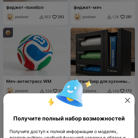
фиджет-покебол
фиджет-мяч
piodeer
283
piodeer
281
863
1.2K


Мяч-антистресс WM
Органайзер для кухонных
пакетов
piodeer
127
Cabana
173
359
149



Получите полный набор возможностей
Получите доступ к полной информации о моделях,
воспользуйтесь удобной функцией нарезки в облаке и