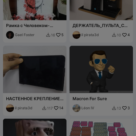
Рамка с Человеком-
ДЕРЖАТЕЛЬ_ПУЛЬТА_CRE
пауком Эндрю
A
Gael Foster
5
il pirata3d
4
16
10


НАСТЕННОЕ КРЕПЛЕНИЕ
Macron For Sure
ДЛЯ ПЛАНШЕТА 7
ДЮЙМОВ И БОЛЕЕ.
il pirata3d
14
Léon IV
3
117
13

