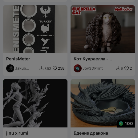
PenisMeter
Кот Кукраелла -
Многоцветный
Jakub
258
Jov3DPrint
2
353
5


Kružliak
100
jinu x rumi
Бдение дракона