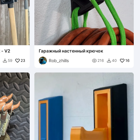
 - V2
Гаражный настенный крючок
Rob_zhills
23

16
59
216
40

