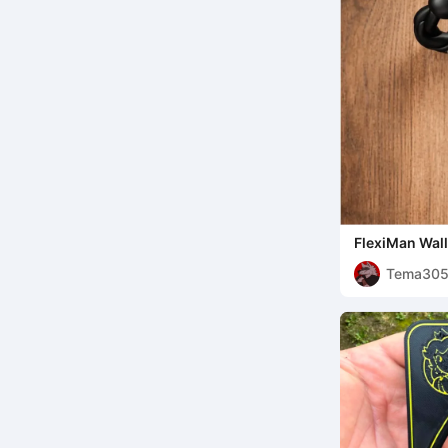
FlexiMan Wal
Tema30