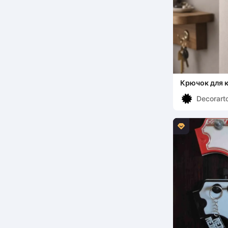
Крючок для к
бака с выгля
Decorart
выдвижным 
