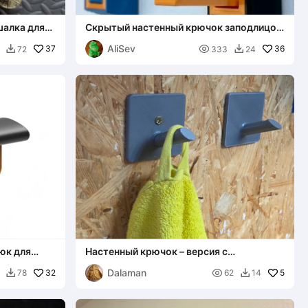
шалка для
Скрытый настенный крючок заподлицо_
прочный
AliSev
37

36
72
333
24


юк для
Настенный крючок – версия с
ставки M3)
отверстием под винт и без отверстия
Dalaman
32

5
78
62
14

