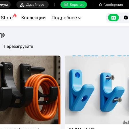
миум

Дизайнеры
Верстак

Сообщения



Store
Коллекции
Подробнее


тр
Перезагрузите