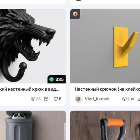
335
ий настенный крюк в виде
Настенный крючок (на клейко
а
Vlad_kzmnk

5

65
1
2.1K
