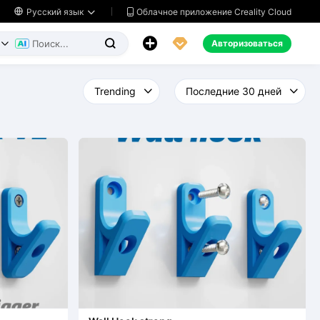
Облачное приложение Creality Cloud

Русский язык




Авторизоваться

