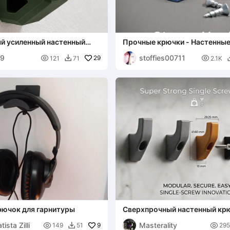
й усиленный настенный
Прочные крючки - Настенные
столешницу
99
stoffies00711

29

121
71
2.1K

рючок для гарнитуры
Сверхпрочный настенный кр
одним винтом
ista Zilli
Masterality

9

149
51
295
