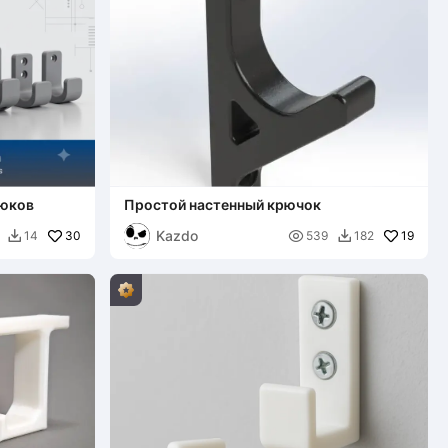
рюков
Простой настенный крючок
Kazdo
30

19
14
539
182

