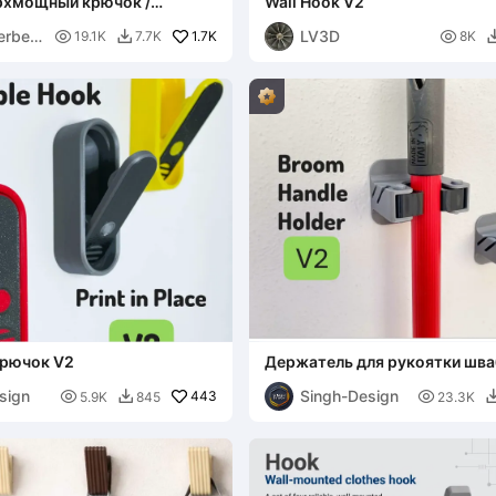
рхмощный крючок /
Wall Hook V2
ля инструментов —
erber
LV3D
ля кабелей (V4)

1.7K

19.1K
7.7K
8K

рючок V2
Держатель для рукоятки шв
sign
Singh-Design

443

5.9K
845
23.3K
