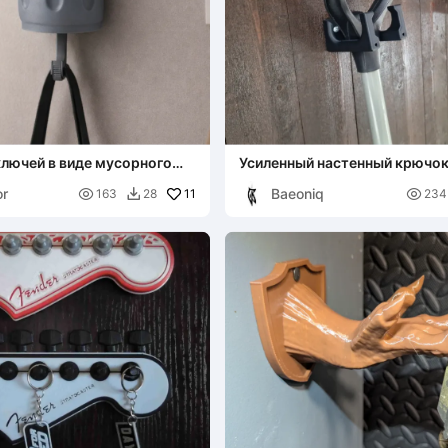
лючей в виде мусорного
Усиленный настенный крючок
дывающей пандой и
or
Baeoniq
механизмом

11

163
28
234
