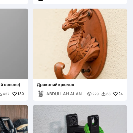
й основе)
Драконий крючок
ABDULLAH ALAN
130

24
437
229
68

