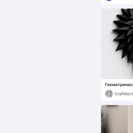
Геометрическ
головы волк
Craftitect