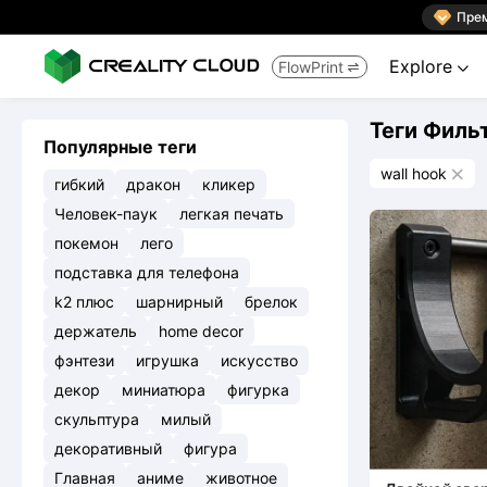

Пре
Explore
FlowPrint


Теги Филь
Популярные теги
wall hook

гибкий
дракон
кликер
Человек-паук
легкая печать
покемон
лего
подставка для телефона
k2 плюс
шарнирный
брелок
держатель
home decor
фэнтези
игрушка
искусство
декор
миниатюра
фигурка
скульптура
милый
декоративный
фигура
Главная
аниме
животное