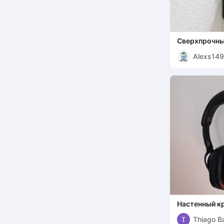
Сверхпрочны
крючок
Alexs14
Настенный к
Thiago Bat