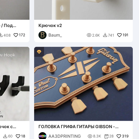
 / Под
Крючок v2
Baum_
172

191
408
2.6K
741



ючок с
ГОЛОВКА ГРИФА ГИТАРЫ GIBSON -
КЛЮЧНИЦА / НАСТЕННЫЙ ДЕКОР
AA3DPRINTING
18

319
60
8.3K
28

