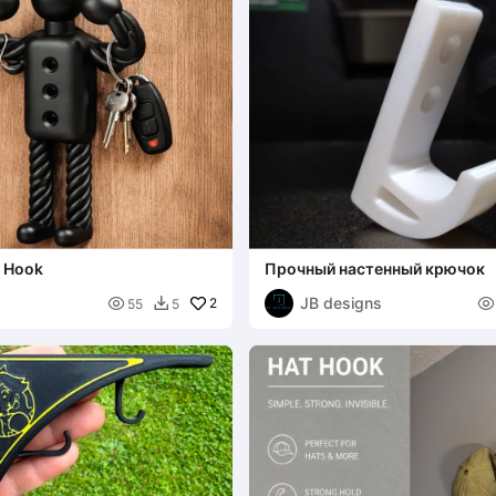
l Hook
Прочный настенный крючок
5
JB designs

2

55
5
