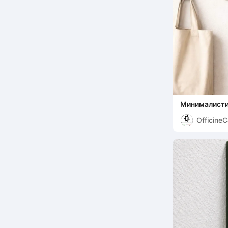
Минималисти
невидимое к
Officine
B