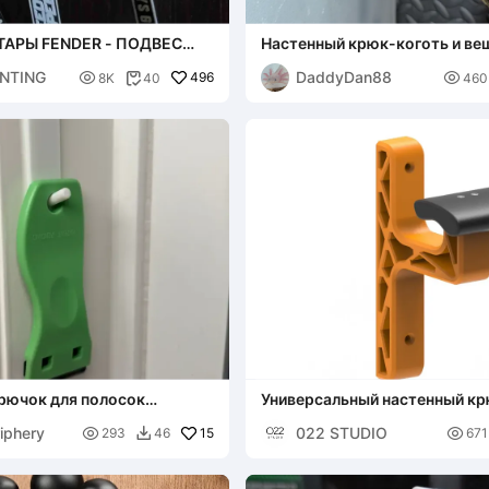
ТАРЫ FENDER - ПОДВЕС
Настенный крюк-коготь и ве
 / НАСТЕННОЕ УКРАШЕНИЕ
ключей - Без поддержек
NTING
DaddyDan88

496

8K
40
460

рючок для полосок
Универсальный настенный кр
шлема (термоусаживаемые в
iphery
022 STUDIO

15

293
46
671
