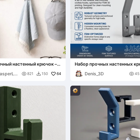
чный настенный крючок –
Набор прочных настенных к
репление
CasperLA
Denis_3D

64

821
150
45
