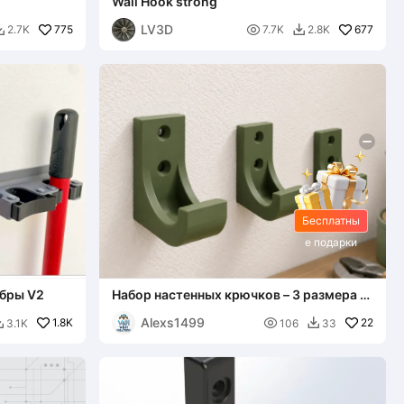
Wall Hook strong
LV3D
775

677
2.7K
7.7K
2.8K


Бесплатны
е подарки
абры V2
Набор настенных крючков – 3 размера |
Прочные крючки, напечатанные на 3D-
Alexs1499
1.8K
принтере

22
3.1K
106
33

