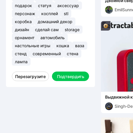
Двойной све
держатель д
подарок
статуя
аксессуар
EmilSunn
органайзер д
персонаж
косплей
stl
g
коробка
домашний декор
дизайн
сделай сам
storage
орнамент
автомобиль
настольные игры
кошка
ваза
стенд
современный
стена
лампа
Перезагрузите
Подтвердить
Выдвижной к
Singh-De