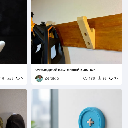
очередной настенный крючок
Zeraldo
2

32
16
5
439
86

