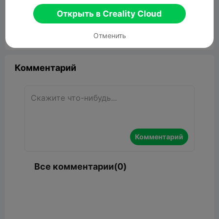
Donald Trump
Открыть в Creality Cloud
21.27MB
Связанные 3D модели
Отменить


Сообщить об этом
6

Комментарий
Комментарий
Все комментарии(0)