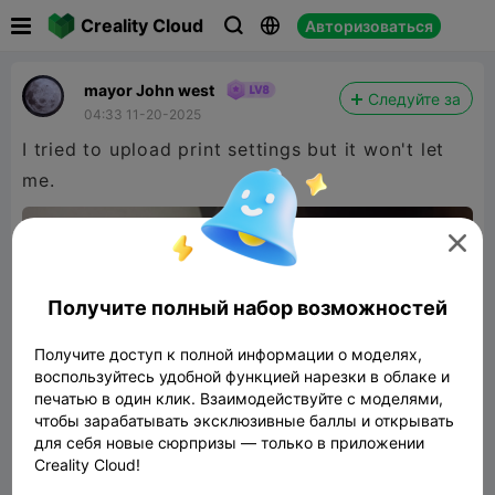

Creality Cloud
Авторизоваться



mayor John west
Следуйте за
04:33 11-20-2025
I tried to upload print settings but it won't let
me.

Получите полный набор возможностей
Получите доступ к полной информации о моделях,
воспользуйтесь удобной функцией нарезки в облаке и
печатью в один клик. Взаимодействуйте с моделями,
чтобы зарабатывать эксклюзивные баллы и открывать
для себя новые сюрпризы — только в приложении
Creality Cloud!