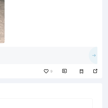


9