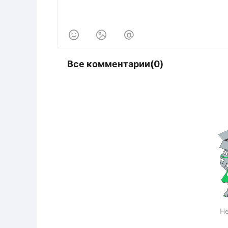



Все комментарии(0)
Не