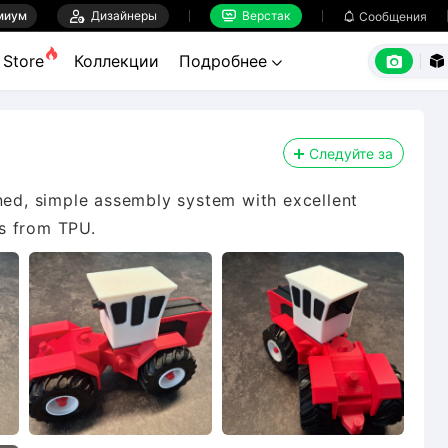
миум

Дизайнеры
Верстак

Сообщения



Store
Коллекции
Подробнее


Следуйте за
gned, simple assembly system with excellent
ls from TPU.