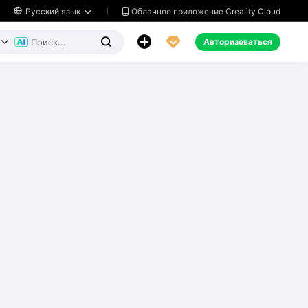
Облачное приложение Creality Cloud

Русский язык




Авторизоваться

