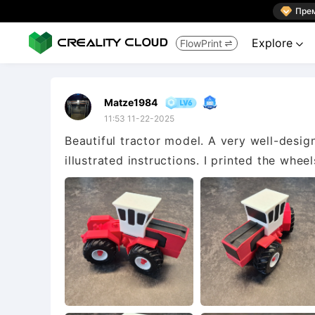

Пре
Explore
FlowPrint


Matze1984
11:53 11-22-2025
Beautiful tractor model. A very well-desi
illustrated instructions. I printed the whee