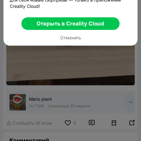
Creality Cloud!
Открыть в Creality Cloud
Отменить
Mario plant
16.71MB
Связанные 3D модели


Сообщить об этом
5

Комментарий