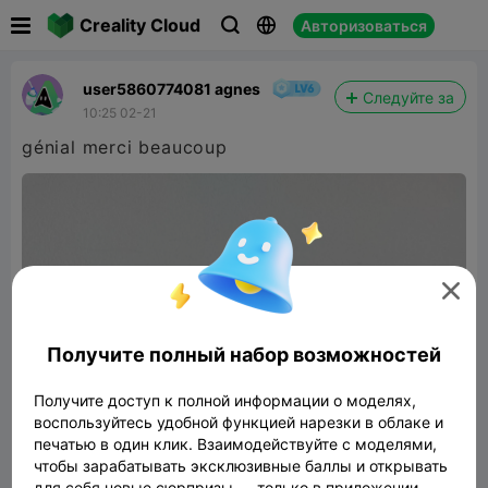

Creality Cloud
Авторизоваться



user5860774081 agnes
Следуйте за
10:25 02-21
génial merci beaucoup

Получите полный набор возможностей
Получите доступ к полной информации о моделях,
воспользуйтесь удобной функцией нарезки в облаке и
печатью в один клик. Взаимодействуйте с моделями,
чтобы зарабатывать эксклюзивные баллы и открывать
для себя новые сюрпризы — только в приложении