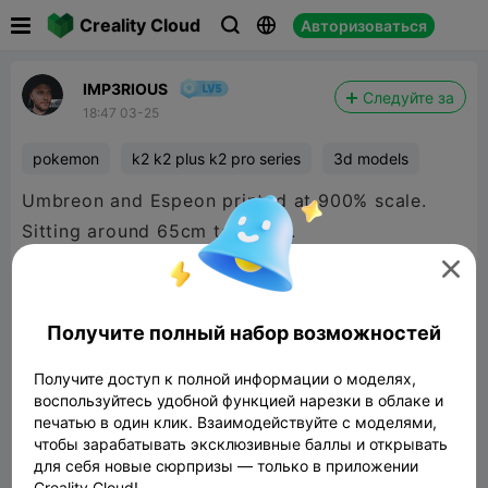

Creality Cloud
Авторизоваться



IMP3RIOUS
Следуйте за
18:47 03-25
pokemon
k2 k2 plus k2 pro series
3d models
Umbreon and Espeon printed at 900% scale.
Sitting around 65cm tall each.

****** PLA+ at 10% infill
Sliced and split with connectors in CrealityPrint
Получите полный набор возможностей
125% speed
Получите доступ к полной информации о моделях,
K2 Pro
воспользуйтесь удобной функцией нарезки в облаке и
печатью в один клик. Взаимодействуйте с моделями,
Models from Cults3D
чтобы зарабатывать эксклюзивные баллы и открывать
для себя новые сюрпризы — только в приложении
Creality Cloud!