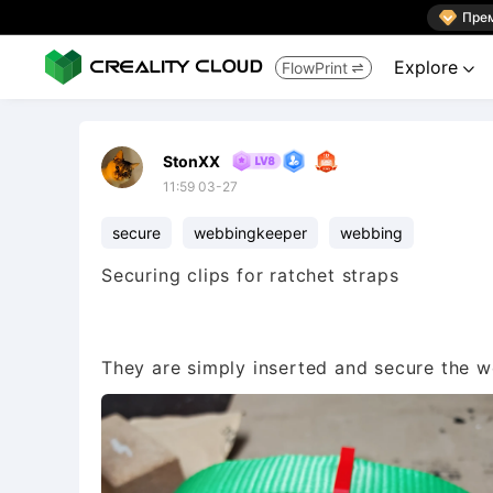

Пре
Explore
FlowPrint


StonXX
11:59 03-27
secure
webbingkeeper
webbing
Securing clips for ratchet straps
They are simply inserted and secure the w