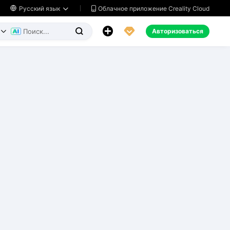
Облачное приложение Creality Cloud

Русский язык




Авторизоваться

