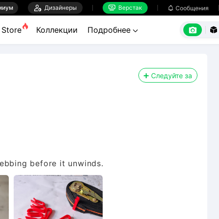
миум

Дизайнеры
Верстак

Сообщения



Store
Коллекции
Подробнее


Следуйте за
ebbing before it unwinds.