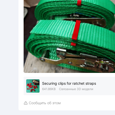
Securing clips for ratchet straps
641.86KB
Связанные 3D модели
Сообщить об этом
