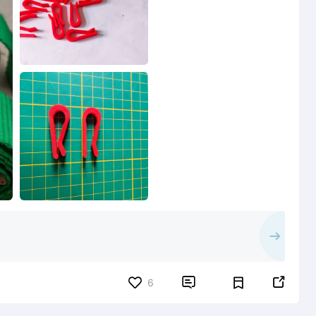


6