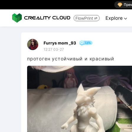

Пре
Explore
FlowPrint


Furrys mom _93
12:27 03-27
протоген устойчивый и красивый