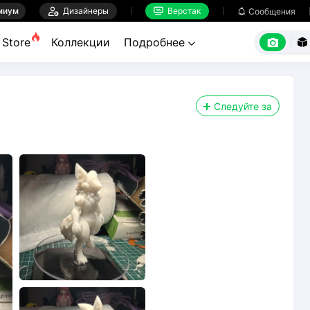
миум

Дизайнеры
Верстак

Сообщения



Store
Коллекции
Подробнее


Следуйте за