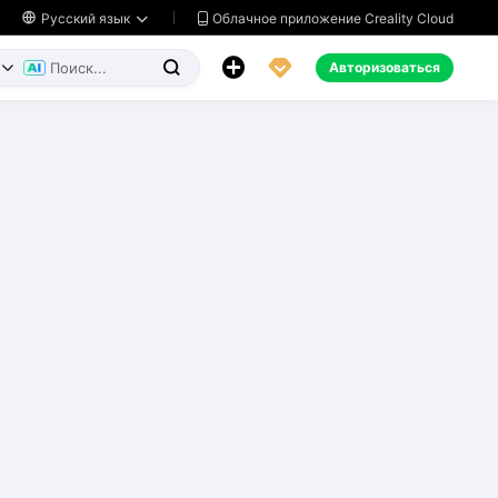
Облачное приложение Creality Cloud

Русский язык




Авторизоваться

