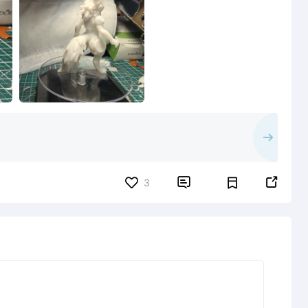


3