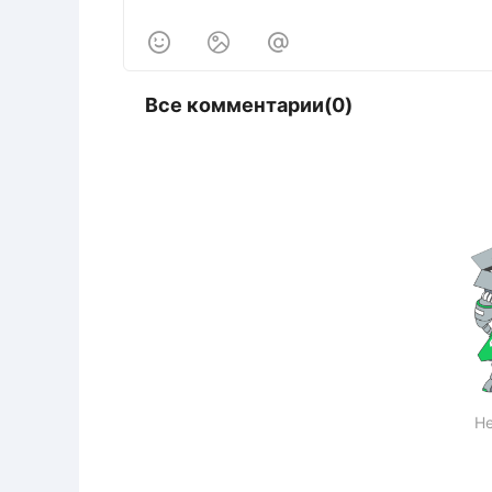



Все комментарии(0)
Не