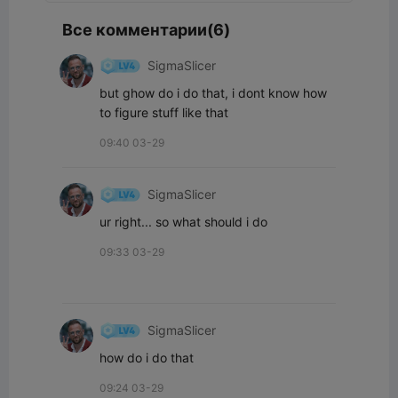
Все комментарии(6)
SigmaSlicer
but ghow do i do that, i dont know how 
to figure stuff like that
09:40 03-29
SigmaSlicer
ur right... so what should i do
09:33 03-29
SigmaSlicer
how do i do that
09:24 03-29