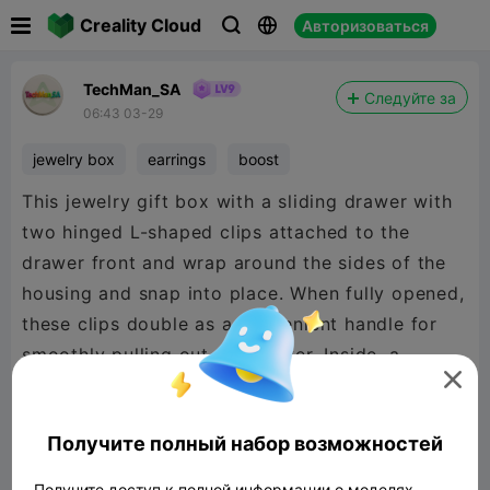

Creality Cloud
Авторизоваться



TechMan_SA
Следуйте за
06:43 03-29
jewelry box
earrings
boost
This jewelry gift box with a sliding drawer with
two hinged L-shaped clips attached to the
drawer front and wrap around the sides of the
housing and snap into place. When fully opened,
these clips double as a convenient handle for
smoothly pulling out the drawer. Inside, a

slanted display plate holds a pair of earrings
and a necklace. Interchangeable plates: a blank
Получите полный набор возможностей
version, a heart, an infinity symbol, and a “Love
You” design
Получите доступ к полной информации о моделях,