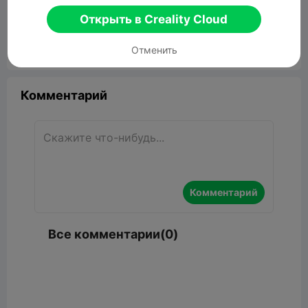
SuperPrints Project Hazy
Открыть в Creality Cloud
291.40MB
Связанные 3D модели
Отменить


Сообщить об этом
6

Комментарий
Комментарий
Все комментарии(0)