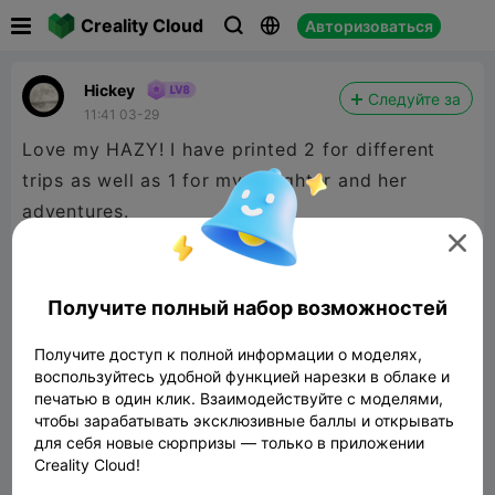

Creality Cloud
Авторизоваться



Hickey
Следуйте за
11:41 03-29
Love my HAZY! I have printed 2 for different
trips as well as 1 for my daughter and her
adventures.

Получите полный набор возможностей
Получите доступ к полной информации о моделях,
воспользуйтесь удобной функцией нарезки в облаке и
печатью в один клик. Взаимодействуйте с моделями,
чтобы зарабатывать эксклюзивные баллы и открывать
для себя новые сюрпризы — только в приложении
Creality Cloud!