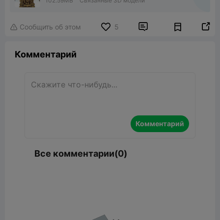
102.59MB
Связанные 3D модели


Сообщить об этом
5

Комментарий
Комментарий
Все комментарии(0)