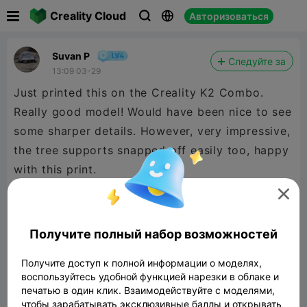

Creality Cloud
Авторизоваться



Suvan P
Следуйте за
13:09 03-29
Just printed this on the Creality K2 Combo.
Really good model! Would have been nice to see
some sharper details. However, very impressive,
the tree supports snapped off easily too, happy
with this print.

Получите полный набор возможностей
Получите доступ к полной информации о моделях,
воспользуйтесь удобной функцией нарезки в облаке и
печатью в один клик. Взаимодействуйте с моделями,
чтобы зарабатывать эксклюзивные баллы и открывать