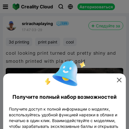

Creality Cloud
Авторизоваться



srirachaplaying
Следуйте за
17:47 03-29
3d printing
print paint
cool
cool looking print turned out pretty shiny and
smooth printed with pla silk gold

Получите полный набор возможностей
Получите доступ к полной информации о моделях,
воспользуйтесь удобной функцией нарезки в облаке и
печатью в один клик. Взаимодействуйте с моделями,
чтобы зарабатывать эксклюзивные баллы и открывать