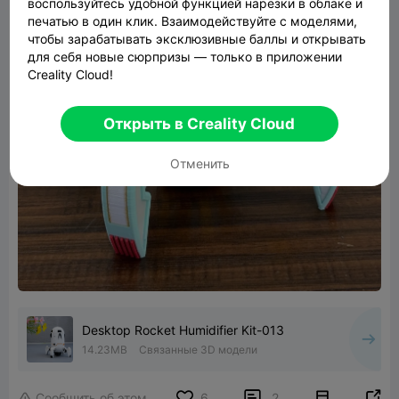
воспользуйтесь удобной функцией нарезки в облаке и
печатью в один клик. Взаимодействуйте с моделями,
чтобы зарабатывать эксклюзивные баллы и открывать
для себя новые сюрпризы — только в приложении
Creality Cloud!
Открыть в Creality Cloud
Отменить
Desktop Rocket Humidifier Kit-013
14.23MB
Связанные 3D модели


Сообщить об этом
6
2
