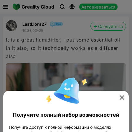

Creality Cloud
Авторизоваться



LastLion127
Следуйте за
19:38 03-29
It is a great humidifier, I put some essential oil
in it also, so it technically works as a diffuser
also

Получите полный набор возможностей
Получите доступ к полной информации о моделях,