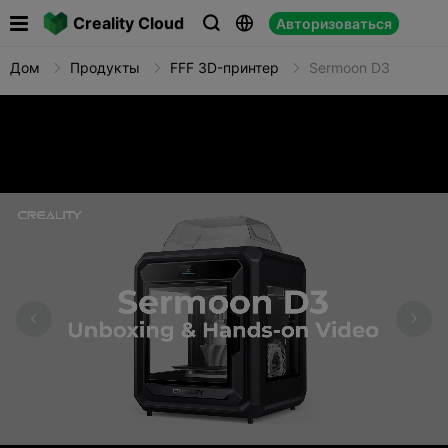

Creality Cloud
Авторизоваться



Дом
Продукты
FFF 3D-принтер
Sermoon D3