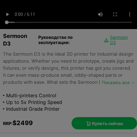
Sermoon
Руководство по
Sermoon

эксплуатации:
D3
D3
The Sermoon D3 is the ideal 3D printer for industrial design
applications. Whether you need to prototype, create jigs and
fixtures, or verify designs, this printer has got you covered.
It can even mass-produce small, oddly-shaped parts or
products with ease. What sets the Sermoon D3 apart is its
Показать все
ability to deliver rapid, high-quality prints in a cost-effective
Multi-printers Control
manner, providing you with stable, reliable results every
Up to 5x Printing Speed
time.
Industrial Grade Printer
$2499
Купить сейчас
RRP:
