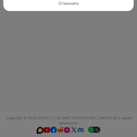
Отменить
Copyright © 2025 CREALITY 3D (HK) TECHNOLOGY LIMITED Все права
защищены.





